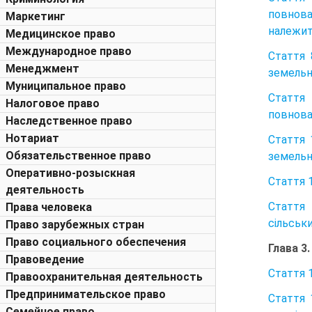
повнова
Маркетинг
належит
Медицинское право
Международное право
Стаття 
Менеджмент
земельн
Муниципальное право
Стаття
Налоговое право
повноваж
Наследственное право
Нотариат
Стаття 
Обязательственное право
земельн
Оперативно-розыскная
Стаття 
деятельность
Стаття 
Права человека
сільськи
Право зарубежных стран
Право социального обеспечения
Глава 3
Правоведение
Стаття 
Правоохранительная деятельность
Предпринимательское право
Стаття 
Семейное право