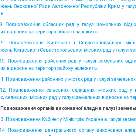
жень Верховної Ради Автономної Рес­публіки Крим у галузі
ь:
8. Повноваження обласних рад у галузі земельних відн
их відносин на території області належить:
 9. Повноваження Київської і Севастопольської міс
ень Київської і Севастопольської мі­ських рад у галузі зе
10. Повноваження районних рад у галузі земельних відн
их відносин на території району належить:
11. Повноваження районних у містах рад у галузі земельних
12, Повноваження сільських, селищних, міських рад у
х, селищних, міських рад у галузі земельних відносин на тер
. Повноваження органів виконавчої влади в галузі земель
13. Повноваження Кабінету Міністрів України в галузі земе
14. Повноваження центрального органу виконавчої влади