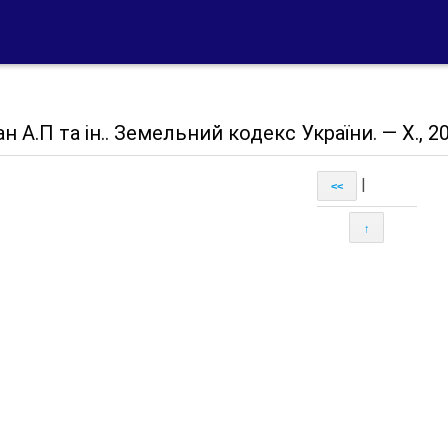
н А.П та ін.. Земельний кодекс України. — X., 20
|
<<
↑