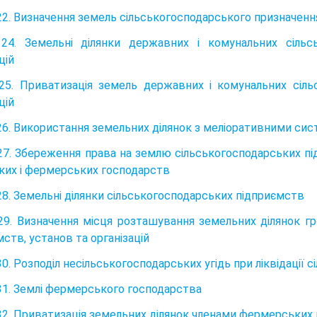
22. Визначення земель сільськогосподарського призначенн
24. Земельні ділянки державних і комунальних сільс
цій
25. Приватизація земель державних і комунальних сіль
цій
26. Використання земельних ділянок з меліоративними си
27. Збереження права на землю сільськогосподарських під
ких і фермерських господарств
28. Земельні ділянки сільськогосподарських підприємств
29. Визначення місця розташування земельних ділянок гр
ств, установ та організацій
30. Розподіл несільськогосподарських угідь при ліквідації
31. Землі фермерського господарства
32. Приватизація земельних ділянок членами фермерських