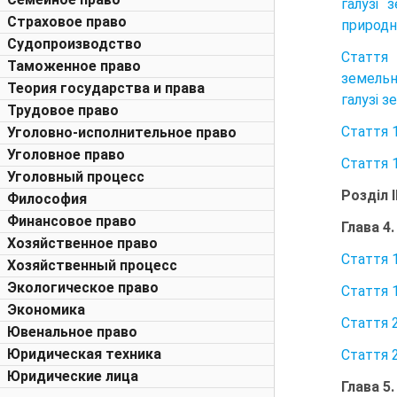
галузі 
Страховое право
природни
Судопроизводство
Стаття 
Таможенное право
земельн
Теория государства и права
галузі з
Трудовое право
Стаття 
Уголовно-исполнительное право
Уголовное право
Стаття 
Уголовный процесс
Розділ 
Философия
Финансовое право
Глава 4
Хозяйственное право
Стаття 
Хозяйственный процесс
Экологическое право
Стаття 1
Экономика
Стаття 
Ювенальное право
Юридическая техника
Стаття 
Юридические лица
Глава 5