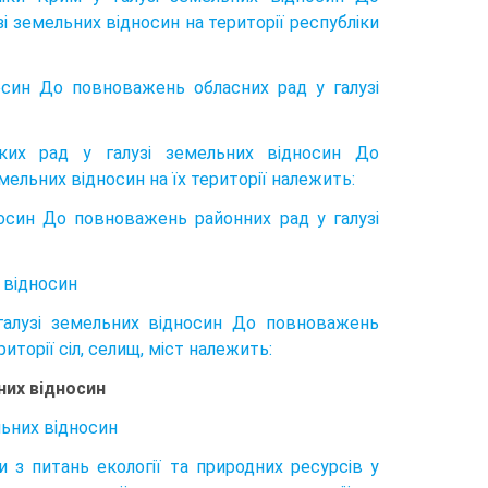
 земельних відносин на тери­торії республіки
осин До повноважень обласних рад у галузі
ьких рад у галузі земельних відносин До
мельних відносин на їх терито­рії належить:
осин До повноважень районних рад у галузі
 відносин
 галузі земельних відносин До повноважень
иторії сіл, селищ, міст належить:
них відносин
льних відносин
 з питань екології та природних ресурсів у