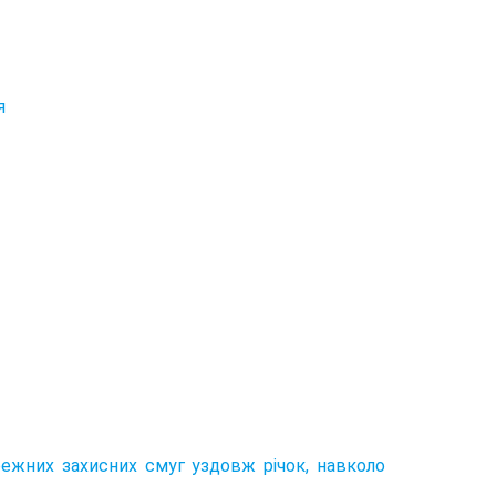
я
ежних захисних смуг уздовж річок, навколо