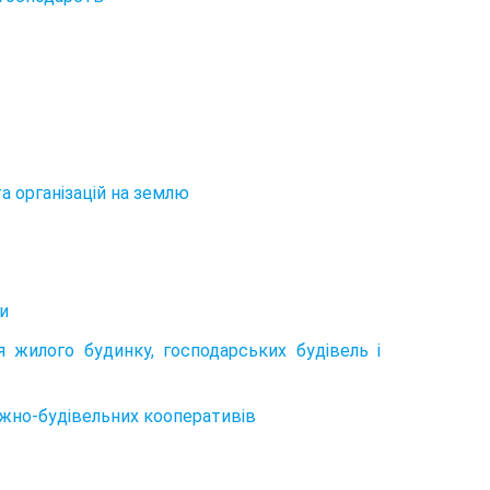
а організацій на землю
и
я жилого будинку, господарських будівель і
ражно-будівельних кооперативів