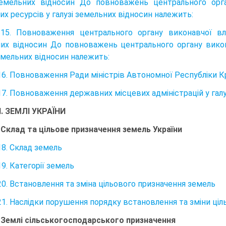
земельних відносин До повноважень центрального орга
х ресурсів у га­лузі земельних відносин належить:
15. Повноваження центрального органу виконавчої вл
их відносин До повноважень центрального органу викон
емель­них відносин належить:
16. Повноваження Ради міністрів Автономної Республіки Кр
17. Повноваження державних місцевих адміністрацій у галу
ІІ. ЗЕМЛІ УКРАЇНИ
. Склад та цільове призначення земель України
18. Склад земель
9. Категорії земель
20. Встановлення та зміна цільового призначення земель
21. Наслідки порушення порядку встановлення та зміни ці
. Землі сільськогосподарського призначення