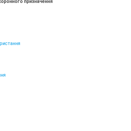
охоронного призначення
ористання
ння