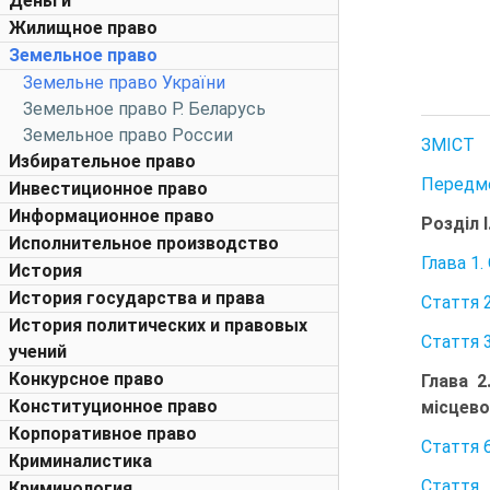
Деньги
Жилищное право
Земельное право
Земельне право України
Земельное право Р. Беларусь
Земельное право России
ЗМІСТ
Избирательное право
Передм
Инвестиционное право
Информационное право
Розділ 
Исполнительное производство
Глава 1
История
История государства и права
Стаття 
История политических и правовых
Стаття 
учений
Конкурсное право
Глава 2
Конституционное право
місцево
Корпоративное право
Стаття 
Криминалистика
Стаття
Криминология