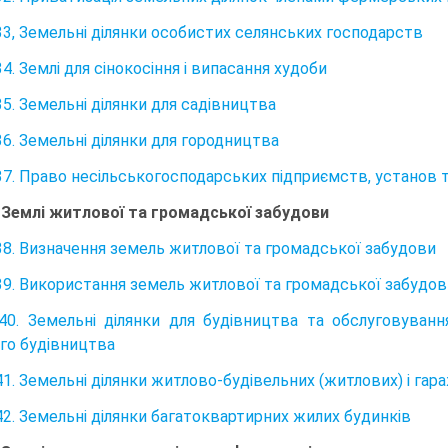
33, Земельні ділянки особистих селянських господарств
4. Землі для сінокосіння і випасання худоби
35. Земельні ділянки для садівництва
36. Земельні ділянки для городництва
37. Право несільськогосподарських підприємств, установ т
. Землі житлової та громадської забудови
38. Визначення земель житлової та громадської забудови
39. Використання земель житлової та громадської забудов
40. Земельні ділянки для будівництва та обслуговуванн
го будівництва
41. Земельні ділянки житлово-будівельних (житлових) і га
42. Земельні ділянки багатоквартирних жилих будинків