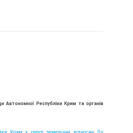
ди Автономної Республіки Крим та органів
іки Крим у галузі земельних відносин До