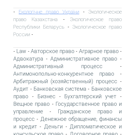
Екологічне право України
Экологическое
-
-
право Казахстана
Экологическое право
-
Республики Беларусь
Экологическое право
-
России
-
Law
Авторское право
Аграрное право
-
-
-
-
Адвокатура
Административное право
-
-
Административный процесс
-
Антимонопольно-конкурентное право
-
Арбитражный (хозяйственный) процесс
-
Аудит
Банковская система
Банковское
-
-
право
Бизнес
Бухгалтерский учет
-
-
-
Вещное право
Государственное право и
-
управление
Гражданское право и
-
процесс
Денежное обращение, финансы
-
и кредит
Деньги
Дипломатическое и
-
-
консульское право
Договорное право
-
-