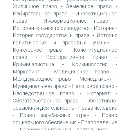
Жилищное право
Земельное право
-
-
Избирательное право
Инвестиционное
-
право
Информационное право
-
-
Исполнительное производство
История
-
-
История государства и права
История
-
политических и правовых учений
-
Конкурсное право
Конституционное
-
право
Корпоративное право
-
-
Криминалистика
Криминология
-
-
Маркетинг
Медицинское право
-
-
Международное право
Менеджмент
-
-
Муниципальное право
Налоговое право
-
-
Наследственное право
Нотариат
-
-
Обязательственное право
Оперативно-
-
розыскная деятельность
Права человека
-
Право зарубежных стран
Право
-
-
социального обеспечения
Правоведение
-
Правоохранительная деятельность
-
-