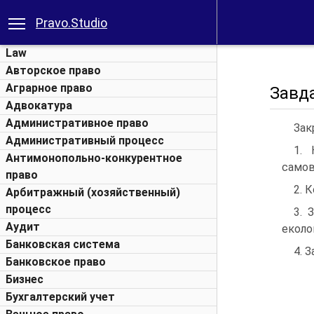
Pravo.Studio
Law
Авторское право
Аграрное право
Завд
Адвокатура
Административное право
Зак
Административный процесс
1. 
Антимонопольно-конкурентное
самов
право
2. 
Арбитражный (хозяйственный)
процесс
3. 
Аудит
еколо
Банковская система
4. 
Банковское право
Бизнес
Бухгалтерский учет