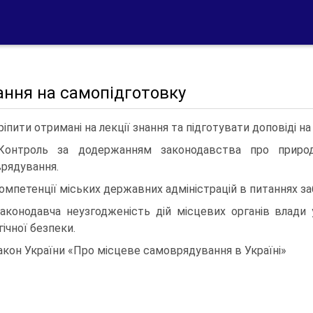
ання на самопідготовку
ріпити отримані на лекції знання та підготувати доповіді на
Контроль за додержанням законодавства про природ
рядування.
Компетенції міських державних адміністрацій в питаннях за
Законодавча неузгодженість дій місцевих органів влади 
гічної безпеки.
Закон України «Про місцеве самоврядування в Україні»