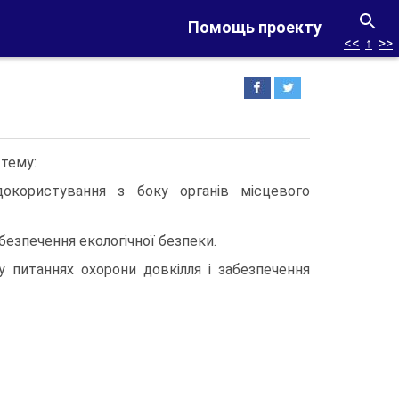
Помощь проекту
<<
↑
>>
 тему:
окористування з боку органів місцевого
безпечення екологічної безпеки.
у питаннях охорони довкілля і забезпечення