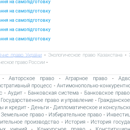
ння на самопідготовку
ння на самопідготовку
ння на самопідготовку
ння на самопідготовку
ння на самопідготовку
ічне право України
Экологическое право Казахстана
-
-
ческое право России
-
Авторское право
Аграрное право
Адво
-
-
-
стративный процесс
Антимонопольно-конкурентн
-
с
Аудит
Банковская система
Банковское право
-
-
-
Государственное право и управление
Гражданское
-
-
ы и кредит
Деньги
Дипломатическое и консульск
-
-
Земельное право
Избирательное право
Инвестиц
-
-
-
ительное производство
История
История госуда
-
-
ых учений
Конкурсное право
Конституцио
-
-