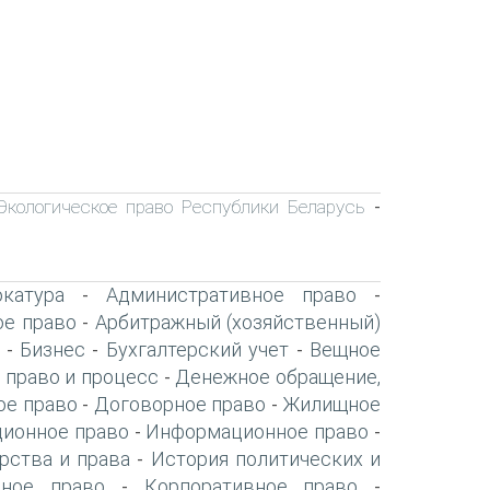
Экологическое право Республики Беларусь
-
катура
Административное право
-
-
ое право
Арбитражный (хозяйственный)
-
Бизнес
Бухгалтерский учет
Вещное
-
-
-
 право и процесс
Денежное обращение,
-
ое право
Договорное право
Жилищное
-
-
ионное право
Информационное право
-
-
рства и права
История политических и
-
нное право
Корпоративное право
-
-