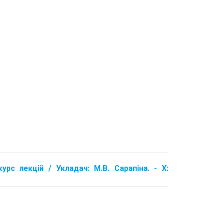
курс лекцій / Укладач: М.В. Сарапіна. - Х: