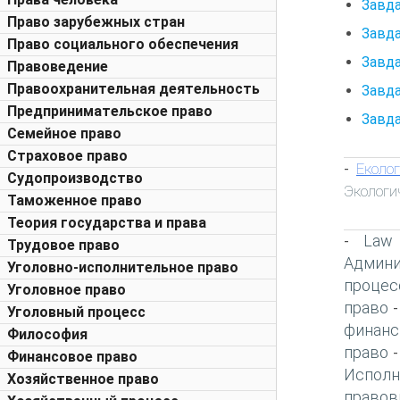
Завда
Право зарубежных стран
Завда
Право социального обеспечения
Завда
Правоведение
Правоохранительная деятельность
Завда
Предпринимательское право
Завда
Семейное право
Страховое право
Еколог
-
Судопроизводство
Экологи
Таможенное право
Теория государства и права
Law
-
Трудовое право
Админи
Уголовно-исполнительное право
процес
Уголовное право
право
Уголовный процесс
финанс
Философия
право
Финансовое право
Исполн
Хозяйственное право
правов