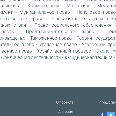
алистика
Криминология
Маркетинг
Медици
-
-
-
жмент
Муниципальное право
Налоговое право
-
-
ельственное право
Оперативно-розыскная дея
-
жных стран
Право социального обеспечения
-
ьность
Предпринимательское право
Сем
-
-
оизводство
Таможенное право
Теория государст
-
-
ительное право
Уголовное право
Уголовный про
-
-
твенное право
Хозяйственный процесс
Экологи
-
-
Юридическая деятельность
Юридическая техника
-
-
-
О проекте
info@prav
Авторам