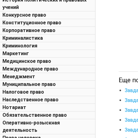
учений
Конкурсное право
Конституционное право
Корпоративное право
Криминалистика
Криминология
Маркетинг
Медицинское право
Международное право
Менеджмент
Еще по
Муниципальное право
Завда
Налоговое право
Наследственное право
Завда
Нотариат
Завда
Обязательственное право
Завда
Оперативно-розыскная
Завда
деятельность
Права человека