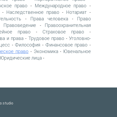
нское право
Международное право
-
-
Наследственное право
Нотариат
-
-
-
тельность
Права человека
Право
-
-
Правоведение
Правоохранительная
-
-
ейное право
Страховое право
-
-
ва и права
Трудовое право
Уголовно-
-
-
цесс
Философия
Финансовое право
-
-
-
ческое право
Экономика
Ювенальное
-
-
Юридические лица
-
o.studio