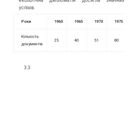
екологічна дипломатія досягла значних
успіхів.
Роки
1960
1965
1970
1975
1
Кількість
25
40
51
80
1
документів
3.3