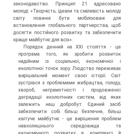
законодавство. Принцип 21 адресовано
молоді: «Творчість, ідеали та сміливість молоді
світу повинні бути мобілізовані для
встановлення глобального партнерства, щоб
досягти постійного розвитку та забезпечити
краще майбутнє для всіх».
Порядок денний на XXI століття - це
програма того, як зробити розвиток
надійним із соціальної, економічної і
екологічної точок зору. Людство переживає
вирішальний момент своєї історії. Світ
зустрівся з проблемами жебрацтва, голоду,
хвороб, неграмотності і продовженої
деградації екологічних систем, від яких
залежить наш добробут. Єдиний засіб
забезпечити собі більш безпечне, більш
квітуче майбутнє - це вирішення проблем
навколишнього середовища та
економічного розвитку в комплексі й