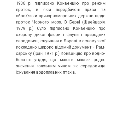
1936 р. підписано Конвенцію про режим
проток, в якій передбачені права та
обов\'язки причорноморських держав щодо
проток Чорного моря. В Берні (Швейцарія,
1979 р.) було підписано Конвенцію про
охорону дикої флори і фауни і природних
середовищ існування в Європі, в основу якої
покладено широко відомий документ - Рам-
сарську (Іран, 1971 р.) Конвенцію про водно-
болотні угіддя, що мають міжна- родне
значення головним чином як середовище
існування водоплавних птахів.