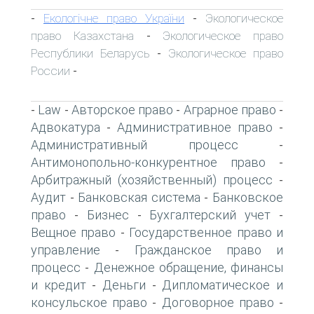
Екологічне право України
Экологическое
-
-
право Казахстана
Экологическое право
-
Республики Беларусь
Экологическое право
-
России
-
Law
Авторское право
Аграрное право
-
-
-
-
Адвокатура
Административное право
-
-
Административный процесс
-
Антимонопольно-конкурентное право
-
Арбитражный (хозяйственный) процесс
-
Аудит
Банковская система
Банковское
-
-
право
Бизнес
Бухгалтерский учет
-
-
-
Вещное право
Государственное право и
-
управление
Гражданское право и
-
процесс
Денежное обращение, финансы
-
и кредит
Деньги
Дипломатическое и
-
-
консульское право
Договорное право
-
-