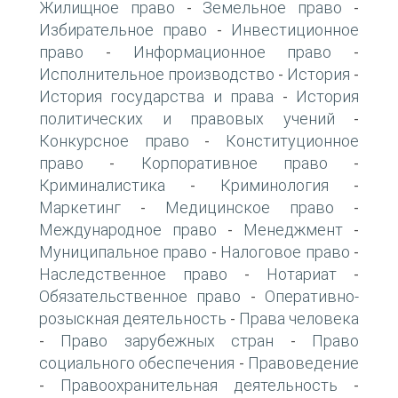
Жилищное право
Земельное право
-
-
Избирательное право
Инвестиционное
-
право
Информационное право
-
-
Исполнительное производство
История
-
-
История государства и права
История
-
политических и правовых учений
-
Конкурсное право
Конституционное
-
право
Корпоративное право
-
-
Криминалистика
Криминология
-
-
Маркетинг
Медицинское право
-
-
Международное право
Менеджмент
-
-
Муниципальное право
Налоговое право
-
-
Наследственное право
Нотариат
-
-
Обязательственное право
Оперативно-
-
розыскная деятельность
Права человека
-
Право зарубежных стран
Право
-
-
социального обеспечения
Правоведение
-
Правоохранительная деятельность
-
-