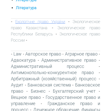
Література
Екологічне право України
Экологическое
-
-
право Казахстана
Экологическое право
-
Республики Беларусь
Экологическое право
-
России
-
Law
Авторское право
Аграрное право
-
-
-
-
Адвокатура
Административное право
-
-
Административный процесс
-
Антимонопольно-конкурентное право
-
Арбитражный (хозяйственный) процесс
-
Аудит
Банковская система
Банковское
-
-
право
Бизнес
Бухгалтерский учет
-
-
-
Вещное право
Государственное право и
-
управление
Гражданское право и
-
процесс
Денежное обращение, финансы
-