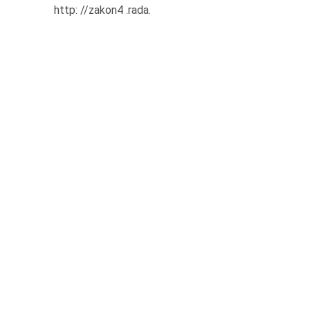
http: //zakon4 .rada.