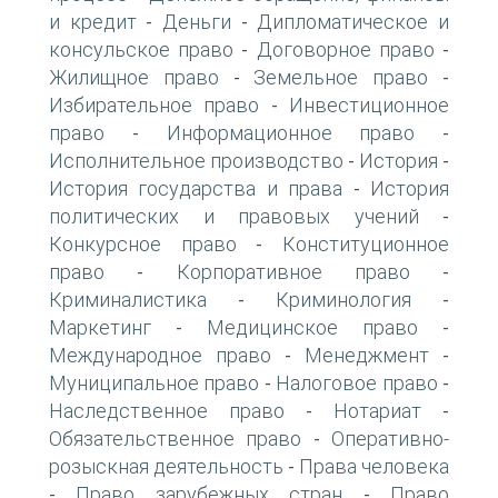
и кредит
Деньги
Дипломатическое и
-
-
консульское право
Договорное право
-
-
Жилищное право
Земельное право
-
-
Избирательное право
Инвестиционное
-
право
Информационное право
-
-
Исполнительное производство
История
-
-
История государства и права
История
-
политических и правовых учений
-
Конкурсное право
Конституционное
-
право
Корпоративное право
-
-
Криминалистика
Криминология
-
-
Маркетинг
Медицинское право
-
-
Международное право
Менеджмент
-
-
Муниципальное право
Налоговое право
-
-
Наследственное право
Нотариат
-
-
Обязательственное право
Оперативно-
-
розыскная деятельность
Права человека
-
Право зарубежных стран
Право
-
-