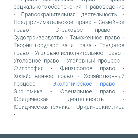
социального обеспечения
Правоведение
-
Правоохранительная деятельность
-
-
Предпринимательское право
Семейное
-
право
Страховое право
-
-
Судопроизводство
Таможенное право
-
-
Теория государства и права
Трудовое
-
право
Уголовно-исполнительное право
-
-
Уголовное право
Уголовный процесс
-
-
Философия
Финансовое право
-
-
Хозяйственное право
Хозяйственный
-
процесс
Экологическое право
-
-
Экономика
Ювенальное право
-
-
Юридическая деятельность
-
Юридическая техника
Юридические лица
-
-