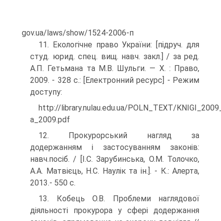
gov.ua/laws/show/1524-2006-п
11. Екологічне право України: [підруч. для
студ. юрид. спец. вищ. навч. закл.] / за ред.
А.П. Гетьмана та М.В. Шульги. — Х. : Право,
2009. - 328 с.: [Електронний ресурс] - Режим
доступу:
http://library.nulau.edu.ua/POLN_TEXT/KNIGI_2009_
a_2009.pdf
12. Прокурорський нагляд за
додержанням і застосуванням законів:
навч.посіб. / [І.С. Зарубинська, О.М. Толочко,
А.А. Матвієць, Н.С. Наулік та ін.]. - К.: Алерта,
2013.- 550 с.
13. Кобець О.В. Проблеми наглядової
діяльності прокурора у сфері додержання