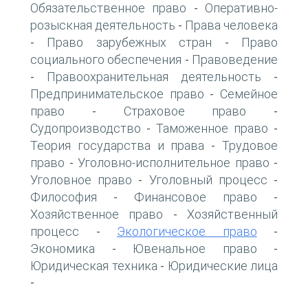
Обязательственное право
Оперативно-
-
розыскная деятельность
Права человека
-
Право зарубежных стран
Право
-
-
социального обеспечения
Правоведение
-
Правоохранительная деятельность
-
-
Предпринимательское право
Семейное
-
право
Страховое право
-
-
Судопроизводство
Таможенное право
-
-
Теория государства и права
Трудовое
-
право
Уголовно-исполнительное право
-
-
Уголовное право
Уголовный процесс
-
-
Философия
Финансовое право
-
-
Хозяйственное право
Хозяйственный
-
процесс
Экологическое право
-
-
Экономика
Ювенальное право
-
-
Юридическая техника
Юридические лица
-
-