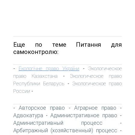
Еще по теме Питання для
самоконтролю:
Екологічне право України
Экологическое
-
-
право Казахстана
Экологическое право
-
Республики Беларусь
Экологическое право
-
России
-
Авторское право
Аграрное право
-
-
-
Адвокатура
Административное право
-
-
Административный процесс
-
Арбитражный (хозяйственный) процесс
-