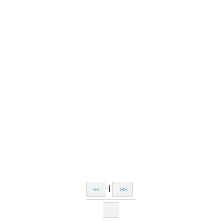
|
<<
>>
↑