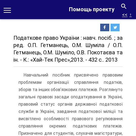
Помощь проекту
<<
↑
Податкове право України : навч. посіб. ; за
ред. О.П. Гетманець, О.М. Шуміла / О.П.
Гетманець, О.М. Шуміло, О.В. Покотаєва та
ін. - К.: «Хай-Тек Прес»,2013. - 432 с.. 2013
Навчальний посібник присвячено правовим
проблемам організації справляння податків,
зборів та інших обов’язкових платежів. Розглянуто
загальні правові засади оподаткування в Україні,
правовий статус органів державної податкової
служби в Україні, завдання податкової міліції та
висвітлено особливості правового регулювання
справляння окремих податкових платежів.
Призначено для студентів, слухачів магістратури,