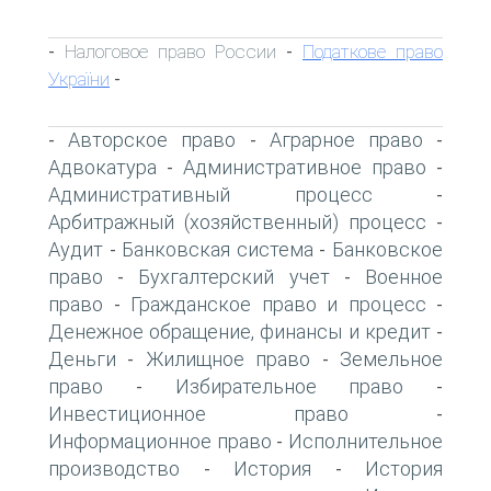
Налоговое право России
Податкове право
-
-
України
-
Авторское право
Аграрное право
-
-
-
Адвокатура
Административное право
-
-
Административный процесс
-
Арбитражный (хозяйственный) процесс
-
Аудит
Банковская система
Банковское
-
-
право
Бухгалтерский учет
Военное
-
-
право
Гражданское право и процесс
-
-
Денежное обращение, финансы и кредит
-
Деньги
Жилищное право
Земельное
-
-
право
Избирательное право
-
-
Инвестиционное право
-
Информационное право
Исполнительное
-
производство
История
История
-
-