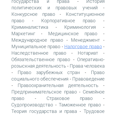
государства и права
История
-
политических и правовых учений
-
Конкурсное право
Конституционное
-
право
Корпоративное право
-
-
Криминалистика
Криминология
-
-
Маркетинг
Медицинское право
-
-
Международное право
Менеджмент
-
-
Муниципальное право
Налоговое право
-
-
Наследственное право
Нотариат
-
-
Обязательственное право
Оперативно-
-
розыскная деятельность
Права человека
-
Право зарубежных стран
Право
-
-
социального обеспечения
Правоведение
-
Правоохранительная деятельность
-
-
Предпринимательское право
Семейное
-
право
Страховое право
-
-
Судопроизводство
Таможенное право
-
-
Теория государства и права
Трудовое
-