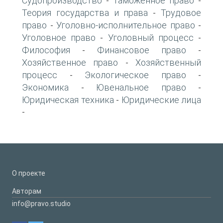
Судопроизводство
Таможенное право
-
-
Теория государства и права
Трудовое
-
право
Уголовно-исполнительное право
-
-
Уголовное право
Уголовный процесс
-
-
Философия
Финансовое право
-
-
Хозяйственное право
Хозяйственный
-
процесс
Экологическое право
-
-
Экономика
Ювенальное право
-
-
Юридическая техника
Юридические лица
-
-
О проекте
Авторам
info@pravo.studio