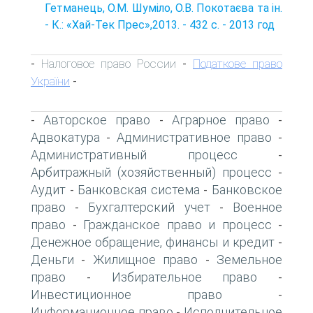
Гетманець, О.М. Шуміло, О.В. Покотаєва та ін.
- К.: «Хай-Тек Прес»,2013. - 432 с. - 2013 год
Налоговое право России
Податкове право
-
-
України
-
Авторское право
Аграрное право
-
-
-
Адвокатура
Административное право
-
-
Административный процесс
-
Арбитражный (хозяйственный) процесс
-
Аудит
Банковская система
Банковское
-
-
право
Бухгалтерский учет
Военное
-
-
право
Гражданское право и процесс
-
-
Денежное обращение, финансы и кредит
-
Деньги
Жилищное право
Земельное
-
-
право
Избирательное право
-
-
Инвестиционное право
-
Информационное право
Исполнительное
-