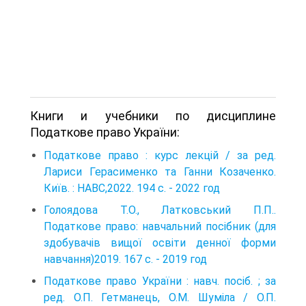
Книги и учебники по дисциплине
Податкове право України:
Податкове право : курс лекцій / за ред.
Лариси Герасименко та Ганни Козаченко.
Київ. : НАВС,2022. 194 с. - 2022 год
Голоядова Т.О., Латковський П.П..
Податкове право: навчальний посібник (для
здобувачів вищої освіти денної форми
навчання)2019. 167 с. - 2019 год
Податкове право України : навч. посіб. ; за
ред. О.П. Гетманець, О.М. Шуміла / О.П.