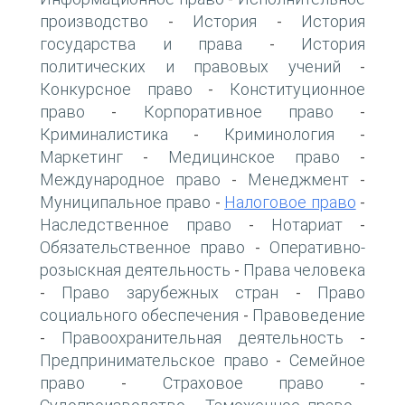
производство
История
История
-
-
государства и права
История
-
политических и правовых учений
-
Конкурсное право
Конституционное
-
право
Корпоративное право
-
-
Криминалистика
Криминология
-
-
Маркетинг
Медицинское право
-
-
Международное право
Менеджмент
-
-
Муниципальное право
Налоговое право
-
-
Наследственное право
Нотариат
-
-
Обязательственное право
Оперативно-
-
розыскная деятельность
Права человека
-
Право зарубежных стран
Право
-
-
социального обеспечения
Правоведение
-
Правоохранительная деятельность
-
-
Предпринимательское право
Семейное
-
право
Страховое право
-
-