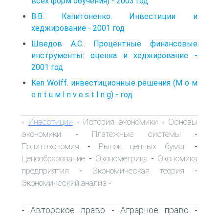
всех форм обучения) - 2003 год
B.B. Капитоненко. Инвестиции и
хеджирование - 2001 год
Шведов A.C.. Процентные финансовые
инструменты: оценка и хеджирование -
2001 год
Ken Wolff. инвестиционные решения (М o м
e n t u м I n v e s t I n g) - год
Инвестиции
История экономики
Основы
-
-
-
экономики
Платежные системы
-
-
Политэкономия
Рынок ценных бумаг
-
-
Ценообразование
Эконометрика
Экономика
-
-
предприятия
Экономическая теория
-
-
Экономический анализ
-
Авторское право
Аграрное право
-
-
-