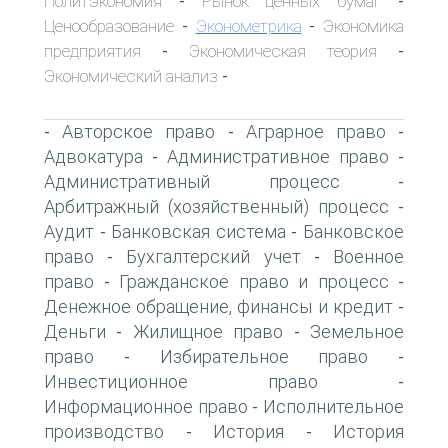
Политэкономия
Рынок ценных бумаг
-
-
Ценообразование
Эконометрика
Экономика
-
-
предприятия
Экономическая теория
-
-
Экономический анализ
-
Авторское право
Аграрное право
-
-
-
Адвокатура
Административное право
-
-
Административный процесс
-
Арбитражный (хозяйственный) процесс
-
Аудит
Банковская система
Банковское
-
-
право
Бухгалтерский учет
Военное
-
-
право
Гражданское право и процесс
-
-
Денежное обращение, финансы и кредит
-
Деньги
Жилищное право
Земельное
-
-
право
Избирательное право
-
-
Инвестиционное право
-
Информационное право
Исполнительное
-
производство
История
История
-
-