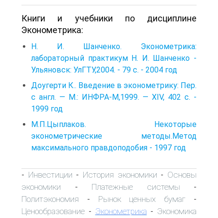
Книги и учебники по дисциплине
Эконометрика:
Н. И. Шанченко. Эконометрика:
лабораторный практикум Н. И. Шанченко -
Ульяновск: УлГТУ,2004. - 79 с. - 2004 год
Доугерти К.. Введение в эконометрику: Пер.
с англ. — М.: ИНФРА-М,1999. — XIV, 402 с. -
1999 год
М.П.Цыплаков. Некоторые
эконометрические методы.Метод
максимального правдоподобия - 1997 год
Инвестиции
История экономики
Основы
-
-
-
экономики
Платежные системы
-
-
Политэкономия
Рынок ценных бумаг
-
-
Ценообразование
Эконометрика
Экономика
-
-