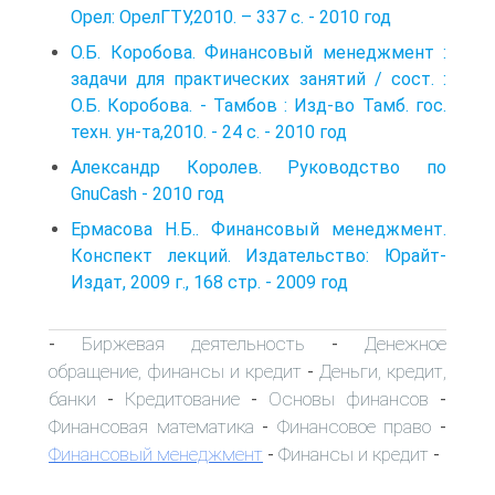
Орел: ОрелГТУ,2010. – 337 с. - 2010 год
О.Б. Коробова. Финансовый менеджмент :
задачи для практических занятий / сост. :
О.Б. Коробова. - Тамбов : Изд-во Тамб. гос.
техн. ун-та,2010. - 24 с. - 2010 год
Александр Королев. Руководство по
GnuCash - 2010 год
Ермасова Н.Б.. Финансовый менеджмент.
Конспект лекций. Издательство: Юрайт-
Издат, 2009 г., 168 стр. - 2009 год
Биржевая деятельность
Денежное
-
-
обращение, финансы и кредит
Деньги, кредит,
-
банки
Кредитование
Основы финансов
-
-
-
Финансовая математика
Финансовое право
-
-
Финансовый менеджмент
Финансы и кредит
-
-