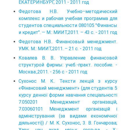
ЕКАТЕРИНБУРГ, 2011 - 2011 год
Федотова Н.В.. Учебно–методический
комплекс и рабочая учебная программа для
студентов специальности 080105 "Финансы
и кредит". — М.: МИИТ,2011. – 43 с. - 2011 год
Федотова Н.В.. Финансовый менеджмент.
УМК. М.: МИИТ,2011. – 21 с. - 2011 год
Ковалев В. В.. Управление финансовой
структурой фирмы: учеб.-практ. пособие. -
Москва:,2011. - 256 с - 2011 год
Сухонос М. К.. Тексти лекцій з курсу
«Фінансовий менеджмент» (для студентів 5
курсу денної форми навчання спеціальності
7.050201 Менеджмент організацій,
7.03060101 Менеджмент організацій і
адміністрування (за видами економічної
діяльності)) / М. К. Сухонос, 3. В. Гончарова;
Харк. нац. акад. міськ. госп-ва. - X.: