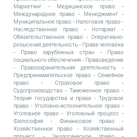
Маркетинг
Медицинское право
-
-
Международное право
Менеджмент
-
-
Муниципальное право
Налоговое право
-
-
Наследственное право
Нотариат
-
-
Обязательственное право
Оперативно-
-
розыскная деятельность
Права человека
-
Право зарубежных стран
Право
-
-
социального обеспечения
Правоведение
-
Правоохранительная деятельность
-
-
Предпринимательское право
Семейное
-
право
Страховое право
-
-
Судопроизводство
Таможенное право
-
-
Теория государства и права
Трудовое
-
право
Уголовно-исполнительное право
-
-
Уголовное право
Уголовный процесс
-
-
Философия
Финансовое право
-
-
Хозяйственное право
Хозяйственный
-
процесс
Экологическое право
-
-