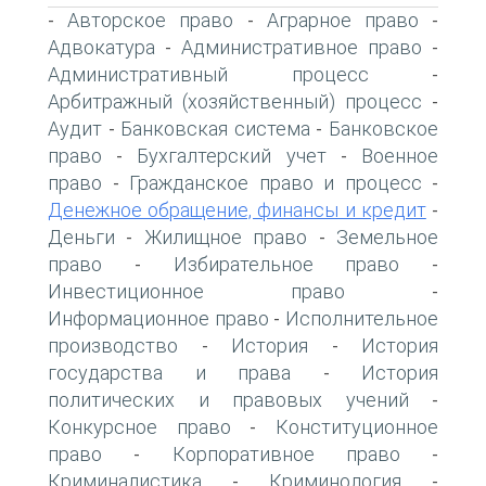
Авторское право
Аграрное право
-
-
-
Адвокатура
Административное право
-
-
Административный процесс
-
Арбитражный (хозяйственный) процесс
-
Аудит
Банковская система
Банковское
-
-
право
Бухгалтерский учет
Военное
-
-
право
Гражданское право и процесс
-
-
Денежное обращение, финансы и кредит
-
Деньги
Жилищное право
Земельное
-
-
право
Избирательное право
-
-
Инвестиционное право
-
Информационное право
Исполнительное
-
производство
История
История
-
-
государства и права
История
-
политических и правовых учений
-
Конкурсное право
Конституционное
-
право
Корпоративное право
-
-
Криминалистика
Криминология
-
-