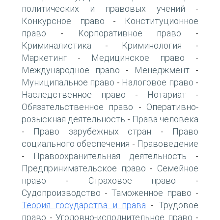
политических и правовых учений
-
Конкурсное право
Конституционное
-
право
Корпоративное право
-
-
Криминалистика
Криминология
-
-
Маркетинг
Медицинское право
-
-
Международное право
Менеджмент
-
-
Муниципальное право
Налоговое право
-
-
Наследственное право
Нотариат
-
-
Обязательственное право
Оперативно-
-
розыскная деятельность
Права человека
-
Право зарубежных стран
Право
-
-
социального обеспечения
Правоведение
-
Правоохранительная деятельность
-
-
Предпринимательское право
Семейное
-
право
Страховое право
-
-
Судопроизводство
Таможенное право
-
-
Теория государства и права
Трудовое
-
право
Уголовно-исполнительное право
-
-