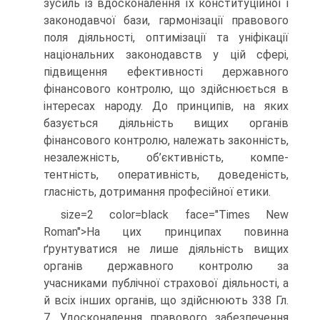
зусиль із вдосконалення їх конституційної і
законодавчої бази, гармонізації правового
поля діяльності, оптимізації та уніфікації
національних законодавств у цій сфері,
підвищення ефективності державного
фінансового контролю, що здійснюється в
інтересах народу. До принципів, на яких
базується діяльність вищих органів
фінансового контролю, належать законність,
незалежність, об’єктивність, компе­
тентність, оперативність, доведеність,
гласність, дотримання професійної етики.
size=2 color=black face="Times New
Roman">На цих принципах повинна
ґрунтуватися не лише діяльність вищих
органів державного контролю за
учасниками публічної страхової діяльності, а
й всіх інших органів, що здійснюють 338 Гл.
7. Удосконалення правового забезпечення