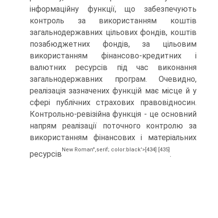
інформаційну функ­ції, що забезпечують
контроль за використанням коштів
загально­державних цільових фондів, коштів
позабюджетних фондів, за цільовим
використанням фінансово-кредитних і
валютних ресурсів під час виконання
загальнодержавних програм. Очевидно,
реалізація зазначених функцій має місце й у
сфері публічних страхових правовідносин.
Контрольно-ревізійна функція - це основний
напрям реалізації поточного контролю за
використанням фінансових і мате­ріальних
New Roman",serif; color:black'>[434]
[435]
ресурсів
.