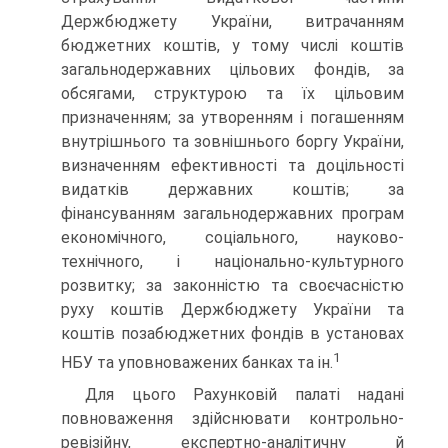
Держбюджету України, витрачанням
бюджет­них коштів, у тому числі коштів
загальнодержавних цільових фондів, за
обсягами, структурою та їх цільовим
призначенням; за утворенням і погашенням
внутрішнього та зовнішнього боргу України,
визначенням ефективності та доцільності
видатків держав­них коштів; за
фінансуванням загальнодержавних програм
еконо­мічного, соціального, науково-
технічного, і національно-культур­ного
розвитку; за законністю та своєчасністю
руху коштів Держбюджету України та
коштів позабюджетних фондів в устано­вах
1
НБУ та уповноважених банках та ін.
Для цього Рахунковій палаті надані
повноваження здійснювати контрольно-
ревізійну, експертно-аналітичну й