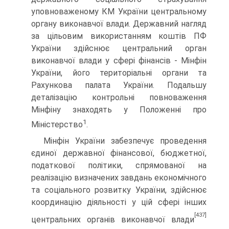
уповноваженому КМ України центральному
органу виконавчої влади. Державний нагляд
за цільовим викорис­танням коштів ПФ
України здійснює центральний орган
виконавчої влади у сфері фінансів - Мінфін
України, його територіальні органи та
Рахункова палата України. Подальшу
деталізацію контрольні повноваження
Мінфіну знаходять у Положенні про
1
Міністерство
.
Мінфін України забезпечує проведення
єдиної державної фінансової, бюджетної,
податкової політики, спрямованої на
реалізацію визначених завдань економічного
та соціального розвитку України, здійснює
координацію діяльності у цій сфері інших
[437]
центральних органів виконавчої влади