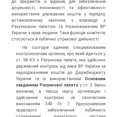
до предметів їх відання, для забезпечення
доцільності, економності та ефективності
викорис­тання державних коштів у порядку,
встановленому законом; у взаємодії з
Рахунковою палатою та Уповноваженим ВР
України з прав людини. Така функція комітетів
стосується й публічної страхової діяльності.
На сьогодні єдиним спеціалізованим
контролюючим органом, про який йдеться у
ст. 98 КУ, є Рахункова палата, яка здійснює
державний контроль від імені ВР України за
надходженнями коштів до Держбюджету
України та їх використанням.
Основним
завдан­ням Рахункової палати
у ст. 2 Закон
визначає, в першу чергу, організацію і
здійснення контролю за своєчасним
виконанням 340 Гл. 7. Удосконалення
правового забезпечення публічного
страхування видаткової частини