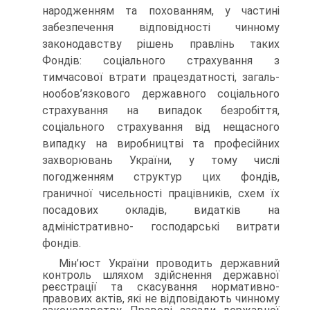
народженням та похованням, у частині
забезпечення від­повідності чинному
законодавству рішень правлінь таких
Фондів: соціального страхування з
тимчасової втрати працездатності, загаль­
нообов’язкового державного соціального
страхування на випадок безробіття,
соціального страхування від нещасного
випадку на виробництві та професійних
захворювань України, у тому числі
погодженням структур цих фондів,
граничної чисельності праців­ників, схем їх
посадових окладів, видатків на
адміністративно- господарські витрати
фондів.
Мін’юст України проводить державний
контроль шляхом здійснення державної
реєстрації та скасування нормативно-
правових актів, які не відповідають чинному