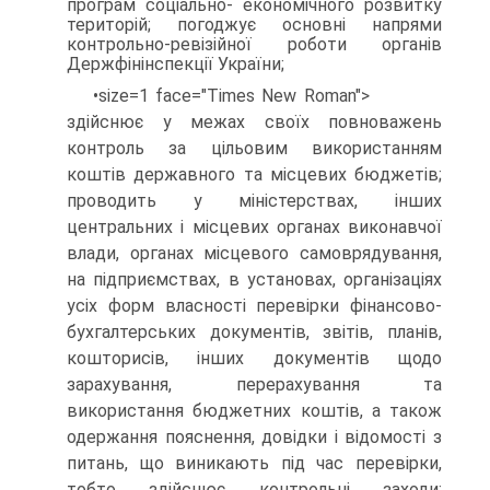
програм соціально- економічного розвитку
територій; погоджує основні напрями
контрольно-ревізійної роботи органів
Держфінінспекції України;
•size=1 face="Times New Roman">
здійснює у межах своїх повноважень
контроль за цільовим використанням
коштів державного та місцевих бюджетів;
проводить у міністерствах, інших
центральних і місцевих органах виконавчої
влади, органах місцевого самоврядування,
на підприємствах, в установах, організаціях
усіх форм власності перевірки фінансово-
бухгалтерських документів, звітів, планів,
кошторисів, інших документів щодо
зарахування, перерахування та
використання бюд­жетних коштів, а також
одержання пояснення, довідки і відомості з
питань, що виникають під час перевірки,
тобто здійснює контрольні заходи;