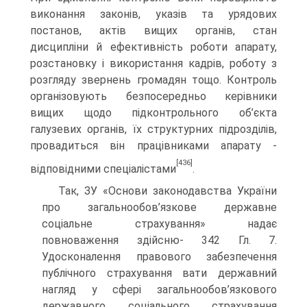
виконання законів, указів та урядових
постанов, актів вищих органів, стан
дисципліни й ефективність роботи апарату,
розстановку і використання кадрів, роботу з
розгляду звернень громадян тощо. Контроль
організовують безпосередньо керівники
вищих щодо підконтрольного об’єкта
галузевих органів, їх структурних підрозділів,
провадиться він працівниками апарату -
[436]
відповідними спеціалістами
.
Так, ЗУ «Основи законодавства України
про загальнообов’яз­кове державне
соціальне страхування» надає
повноваження здійсню- 342 Гл. 7.
Удосконалення правового забезпечення
публічного страхування вати державний
нагляд у сфері загальнообов’язкового
державного соціального страхування