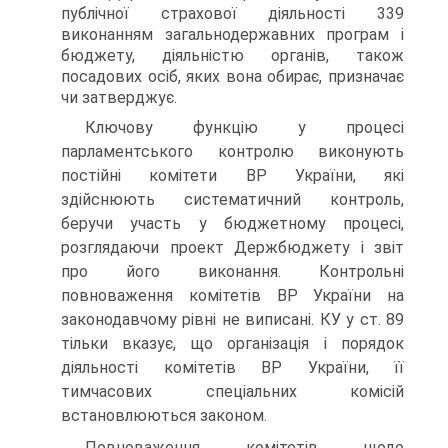
публічної страхової діяльності 339
виконанням загальнодержавних програм і
бюджету, діяльністю органів, також
посадових осіб, яких вона обирає, призначає
чи затверджує.
Ключову функцію у процесі
парламентського контролю вико­нують
постійні комітети ВР України, які
здійснюють систематичний контроль,
беручи участь у бюджетному процесі,
розглядаючи проект Держбюджету і звіт
про його виконання. Контрольні
повноваження комітетів ВР України на
законодавчому рівні не виписані. КУ у ст. 89
тільки вказує, що організація і порядок
діяльності комітетів ВР України, її
тимчасових спеціальних комісій
встановлюються законом.
Повноваження комітетів щодо