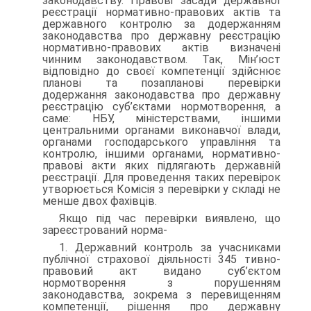
законодавству. Правові засади державної
реєстрації нормативно-правових актів та
державного контролю за додержанням
законодавства про державну реєстрацію
нормативно-правових актів визначені
чинним законодавством. Так, Мін’юст
відповідно до своєї компетенції здійснює
планові та позапланові перевірки
додержання законодавства про державну
реєстрацію суб’єктами нормотворення, а
саме: НБУ, міністерствами, іншими
центральними органами виконавчої влади,
органами господарського управління та
контролю, іншими органами, нормативно-
правові акти яких підлягають державній
реєстрації. Для проведення таких перевірок
утворюється Комісія з перевірки у складі не
менше двох фахівців.
Якщо під час перевірки виявлено, що
зареєстрований норма-
1. Державний контроль за учасниками
публічної страхової діяльності 345 тивно-
правовий акт видано суб’єктом
нормотворення з порушенням
законодавства, зокрема з перевищенням
компетенції, рішення про державну