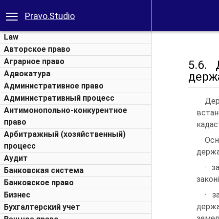
Pravo.Studio
Law
Авторское право
Аграрное право
5.6.
Адвокатура
держ
Административное право
Административный процесс
Дер
Антимонопольно-конкурентное
вста
право
кадас
Арбитражный (хозяйственный)
Ос
процесс
держа
Аудит
· з
Банковская система
законі
Банковское право
Бизнес
· з
держа
Бухгалтерский учет
земел