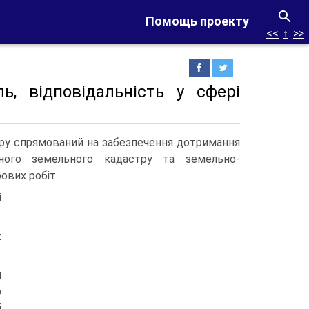
Помощь проекту
<<
↑
>>
, відповідальність у сфері
ру спрямований на забезпечення дотримання
ного земельного кадастру та земельно-
ових робіт.
і
х
м
о
і