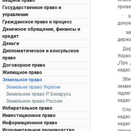
Вещное право
прове
Государственное право и
управление
· з
Гражданское право и процесс
докум
Денежное обращение, финансы и
· з
кредит
держа
Деньги
Дер
Дипломатическое и консульское
Украї
право
„Про 
Договорное право
кадас
Жилищное право
Зби
Земельное право
земел
Земельне право України
підля
Земельное право Р. Беларусь
кадас
Земельное право России
Избирательное право
Спо
Инвестиционное право
кадас
Информационное право
кадас
Исполнительное производство
закон