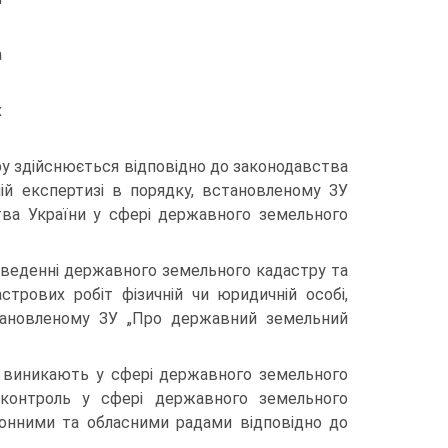
а
х
у здійснюється відповідно до законодавства
ій експертизі в порядку, встановленому ЗУ
ва України у сфері державного земельного
и веденні державного земельного кадастру та
стрових робіт фізичній чи юридичній особі,
тановленому ЗУ „Про державний земельний
о виникають у сфері державного земельного
 контроль у сфері державного земельного
йонними та обласними радами відповідно до