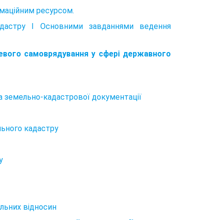
маційним ресурсом.
адастру І Основними завданнями ведення
цевого самоврядування у сфері державного
та земельно-кадастрової документації
льного кадастру
у
ельних відносин