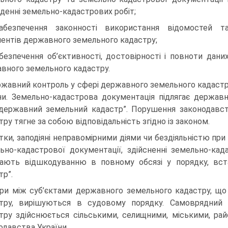
денні земельно-кадастрових робіт;
абезпечення законності використання відомостей т
ентів державного земельного кадастру;
абезпечення об’єктивності, достовірності і повноти дани
вного земельного кадастру.
жавний контроль у сфері державного земельного кадастр
ни. Земельно-кадастрова документація підлягає державн
державний земельний кадастр”. Порушення законодавст
тру тягне за собою відповідальність згідно із законом.
тки, заподіяні неправомірними діями чи бездіяльністю пр
ьно-кадастрової документації, здійсненні земельно-када
гають відшкодуванню в повному обсязі у порядку, вс
тр”.
ри між суб’єктами державного земельного кадастру, щ
тру, вирішуються в судовому порядку. Самоврядний
тру здійснюється сільськими, селищними, міськими, ра
одавства України.