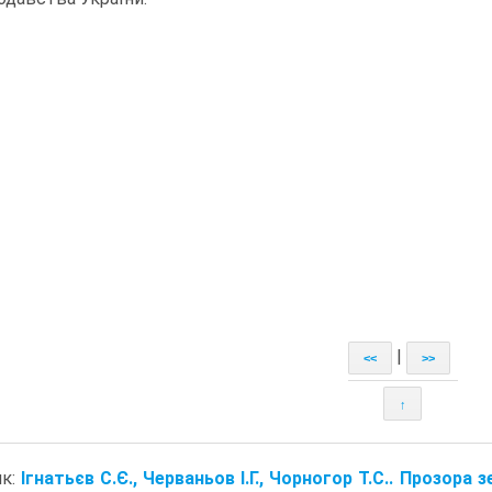
|
<<
>>
↑
ик:
Ігнатьєв С.Є., Черваньов І.Г., Чорногор Т.С.. Прозора з