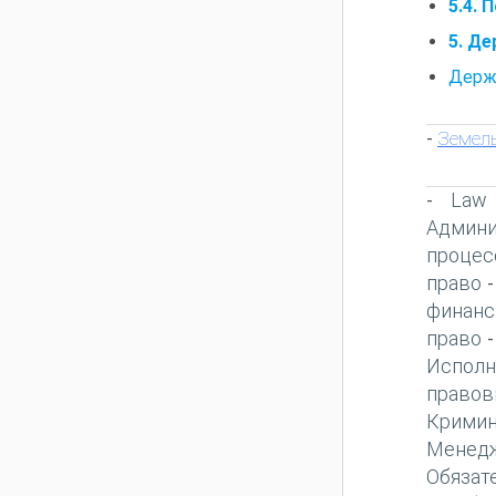
5.4.
5. Д
Держа
Земель
-
Law
-
Админи
процес
право
финанс
право
Исполн
правов
Кримин
Менед
Обязат