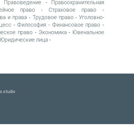
Правоведение
Правоохранительная
-
-
ейное право
Страховое право
-
-
ва и права
Трудовое право
Уголовно-
-
-
цесс
Философия
Финансовое право
-
-
-
ческое право
Экономика
Ювенальное
-
-
Юридические лица
-
o.studio