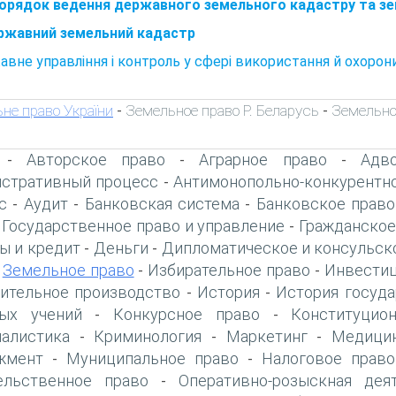
 Порядок ведення державного земельного кадастру та з
ержавний земельний кадастр
вне управління і контроль у сфері використання й охорони
не право України
Земельное право Р. Беларусь
Земельно
-
-
Авторское право
Аграрное право
Адво
-
-
-
стративный процесс
Антимонопольно-конкурентн
-
с
Аудит
Банковская система
Банковское право
-
-
-
Государственное право и управление
Гражданское
-
-
ы и кредит
Деньги
Дипломатическое и консульск
-
-
Земельное право
Избирательное право
Инвестиц
-
-
-
ительное производство
История
История госуда
-
-
ых учений
Конкурсное право
Конституцио
-
-
алистика
Криминология
Маркетинг
Медици
-
-
-
жмент
Муниципальное право
Налоговое право
-
-
ельственное право
Оперативно-розыскная дея
-