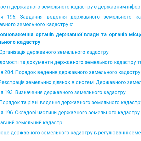
ості державного земельного кадастру є державним інфор
тя 196. Завдання ведення державного земельного к
вного зе­мельного кадастру є:
 Повноваження органів державної влади та органів міс
льного кадастру
. Організація державного земельного кадастру
Відомості та документи державного земельного кадастру 
я 204. Порядок ведення державного земельного кадастру
 Реєстрація земельних ділянок в системі Державного земе
я 193. Визначення державного земельного кадастру
. Порядок та рівні ведення державного земельного кадастр
я 196. Складові частини державного земельного кадастру
авний земельний кадастр
Місце державного земельного кадастру в регулюванні зем