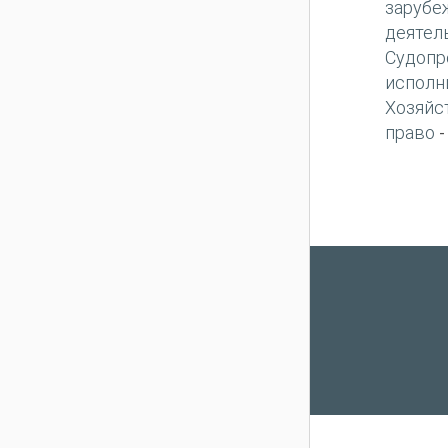
зарубе
деятел
Судопр
исполн
Хозяйс
право