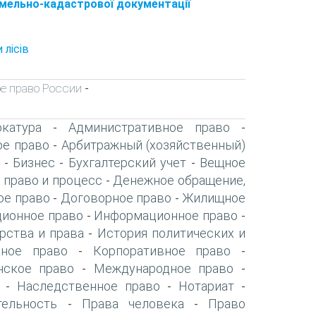
емельно-кадастрової документації
 лісів
е право России
-
катура
Административное право
-
-
ое право
Арбитражный (хозяйственный)
-
Бизнес
Бухгалтерский учет
Вещное
-
-
-
 право и процесс
Денежное обращение,
-
ое право
Договорное право
Жилищное
-
-
ионное право
Информационное право
-
-
рства и права
История политических и
-
нное право
Корпоративное право
-
-
нское право
Международное право
-
-
Наследственное право
Нотариат
-
-
-
тельность
Права человека
Право
-
-