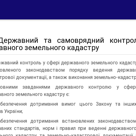
 Державний та самоврядний контроль
авного земельного кадастру
жавний контроль у сфері державного земельного кадаст
новленого законодавством порядку ведення держав
трової документації, а також виконання земельно-кадастр
новними завданнями державного контролю у сфер
вного земельного кадастру є:
абезпечення дотримання вимог цього Закону та інши
в України;
абезпечення дотримання встановлених законодавство
вних стандартів, норм і правил при веденні державног
ьного кадастру та земельно-кадастрової документації 