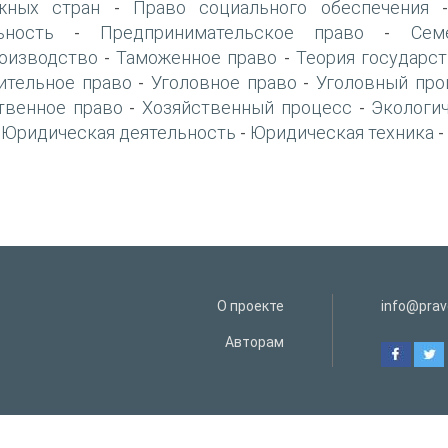
жных стран
Право социального обеспечения
-
ьность
Предпринимательское право
Сем
-
-
оизводство
Таможенное право
Теория государст
-
-
ительное право
Уголовное право
Уголовный про
-
-
твенное право
Хозяйственный процесс
Экологи
-
-
Юридическая деятельность
Юридическая техника
-
-
-
О проекте
info@prav
Авторам