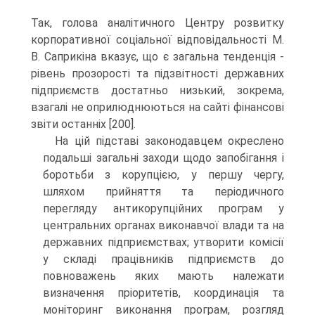
Так, голова аналітичного Центру розвитку
корпоративної соціальної відповідальності М.
В. Саприкіна вказує, що є загальна тенденція -
рівень прозорості та підзвітності державних
підприємств достатньо низький, зокрема,
взагалі не оприлюднюються на сайті фінансові
звіти останніх [200].
На цій підставі законодавцем окреслено
подальші загальні заходи щодо запобігання і
боротьби з корупцією, у першу чергу,
шляхом прийняття та періодичного
перегляду антикорупційних програм у
центральних органах виконавчої влади та на
державних підприємствах; утворити комісії
у складі працівників підприємств до
повноважень яких мають належати
визначення пріоритетів, координація та
моніторинг виконання програм, розгляд