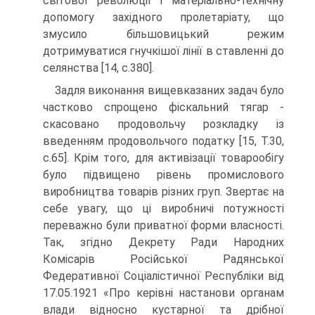
світової революції і матеріально-технічну
допомогу західного пролетаріату, що
змусило більшовицький режим
дотримуватися гнучкішої лінії в ставленні до
селянства [14, с.380].
Задля виконання вищевказаних задач було
частково спрощено фіскальний тягар -
скасовано продовольчу розкладку із
введенням продовольчого податку [15, Т.30,
с.65]. Крім того, для активізації товарообігу
було підвищено рівень промислового
виробництва товарів різних груп. Звертає на
себе увагу, що ці виробничі потужності
переважно були приватної форми власності.
Так, згідно Декрету Ради Народних
Комісарів Російської Радянської
Федеративної Соціалістичної Республіки від
17.05.1921 «Про керівні настанови органам
влади відносно кустарної та дрібної