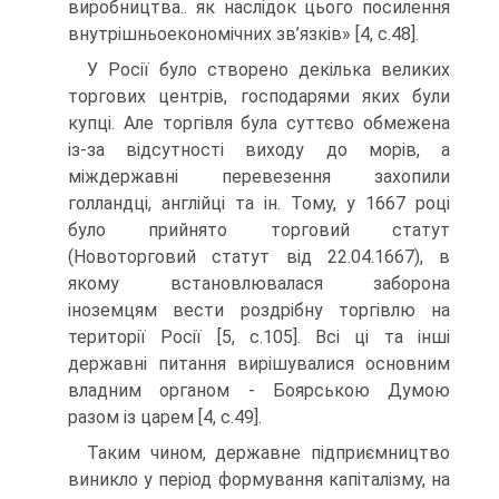
виробництва.. як наслідок цього посилення
внутрішньоекономічних зв’язків» [4, с.48].
У Росії було створено декілька великих
торгових центрів, господарями яких були
купці. Але торгівля була суттєво обмежена
із-за відсутності виходу до морів, а
міждержавні перевезення захопили
голландці, англійці та ін. Тому, у 1667 році
було прийнято торговий статут
(Новоторговий статут від 22.04.1667), в
якому встановлювалася заборона
іноземцям вести роздрібну торгівлю на
території Росії [5, с.105]. Всі ці та інші
державні питання вирішувалися основним
владним органом - Боярською Думою
разом із царем [4, с.49].
Таким чином, державне підприємництво
виникло у період формування капіталізму, на