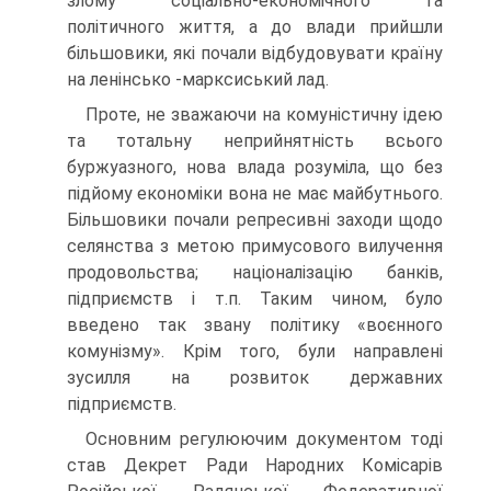
злому соціально-економічного та
політичного життя, а до влади прийшли
більшовики, які почали відбудовувати країну
на ленінсько -марксиський лад.
Проте, не зважаючи на комуністичну ідею
та тотальну неприйнятність всього
буржуазного, нова влада розуміла, що без
підйому економіки вона не має майбутнього.
Більшовики почали репресивні заходи щодо
селянства з метою примусового вилучення
продовольства; націоналізацію банків,
підприємств і т.п. Таким чином, було
введено так звану політику «воєнного
комунізму». Крім того, були направлені
зусилля на розвиток державних
підприємств.
Основним регулюючим документом тоді
став Декрет Ради Народних Комісарів