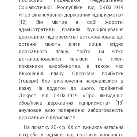
Російської Радянської Федеративної
Соціалістичної Республіки від 04.03.1919
«Про фінансування державних підприємств»
[12]. Він містив в собі жорсткі
адміністративні правила функціонування
державних підприємств і встановлював, що
останні мають діяти лише згідно
державного плану, тобто їм чітко
встановлювалися кількісні та якісні
показники виробництва, а також час
виконання плану. Одержані прибутки
(товари) без виключення направлялися в
казну. На додаток до цього, прийнятий
Декрет від 04.03.1919 «Про ліквідацію
обов’язків державних підприємств» [13]
анулював всю попередню заборгованість
державних підприємств.
На початку 20-х р. ХХ ст. виникла нагальна
потреба у відмові від політики «воєнного