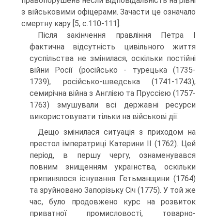
правопорушень несли відповідальність на рівні
з військовими офіцерами. Зачасти це означало
смертну кару [5, с.110-111].
Після закінчення правління Петра І
фактична відсутність цивільного життя
суспільства не змінилася, оскільки постійні
війни Росії (російсько - турецька (1735-
1739), російсько-шведська (1741-1743),
семирічна війна з Англією та Пруссією (1757-
1763) змушували всі державні ресурси
використовувати тільки на військові дії.
Дещо змінилася ситуація з приходом на
престол імператриці Катерини ІІ (1762). Цей
період, в першу чергу, ознаменувався
повним знищенням українства, оскільки
припинялося існування Гетьманщини (1764)
та зруйновано Запорізьку Січ (1775). У той же
час, було продовжено курс на розвиток
приватної промисловості, товарно-