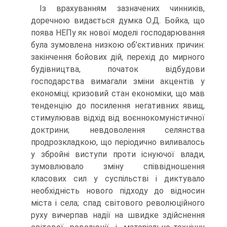
Із врахуванням зазначених чинників,
доречною видається думка О.Д. Бойка, що
поява НЕПу як нової моделі господарювання
була зумовлена низкою об’єктивних причин:
закінчення бойових дій, перехід до мирного
будівництва, початок відбудови
господарства вимагали зміни акцентів у
економіці; кризовий стан економіки, що мав
тенденцію до посилення негативних явищ,
стимулював відхід від воєннокомуністичної
доктрини; невдоволення селянства
продрозкладкою, що періодично виливалось
у збройні виступи проти існуючої влади,
зумовлювало зміну співвідношення
класових сил у суспільстві і диктувало
необхідність нового підходу до відносин
міста і села; спад світового революційного
руху вичерпав надії на швидке здійснення