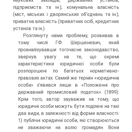
наукових закладів, державних установ,
підприємств та ін.); комунальна власність
(міст, міських і дворянських об’єднань та ін.);
приватна власність (приватних осіб, кредитних
установ та ін.).
Розглянуту нами проблему, розвивав в
тому числі Г.Ф. Шершеневич, який
проаналізувавши тогочасне законодавство,
звернув увагу на те, що окремі
характеристики юридичної особи були
розпорошені по багатьох нормативно-
правових актах. Самий же термін «юридична
особа» з’явився лише в «Положенні про
державний промисловий податок» (1899).
Крім того, автор зауважив на тому, що
юридичні особи можуть бути поділені на такі
два види, в залежності від форми власності:
1) публічні юридичні особи, які створюються
не зважаючи на волю громадян. Вони