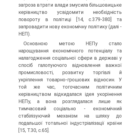
загроза втрати влади змусила більшовицьке
керівництво усвідомити необхідність
повороту в політиці [14, с.379-380] та
запровадити нову економічну політику (далі -
НЕП).
Основною метою НЕПу стало
нарощування економічного потенціалу та
налагодження соціальної сфери в державі у
спосіб галопуючого відновлення важкої
промисловості, розвитку торгівлі й
укріплення товарно-грошових відносин. У
той же час, тогочасним політичним
керівництвом відкидалася ідея укорінення
НЕПу, а вона розглядалася лише як
тимчасовий соціально - економічний
стабілізуючий механізм на шляху до
подальшої тотальної індустріалізації країни
[15, Т.30, с.65].