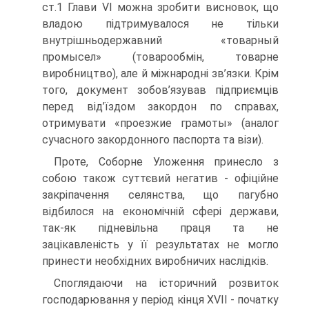
ст.1 Глави VI можна зробити висновок, що
владою підтримувалося не тільки
внутрішньодержавний «товарный
промысел» (товарообмін, товарне
виробництво), але й міжнародні зв’язки. Крім
того, документ зобов’язував підприємців
перед від’їздом закордон по справах,
отримувати «проезжие грамоты» (аналог
сучасного закордонного паспорта та візи).
Проте, Соборне Уложення принесло з
собою також суттєвий негатив - офіційне
закріпачення селянства, що пагубно
відбилося на економічній сфері держави,
так-як підневільна праця та не
зацікавленість у її результатах не могло
принести необхідних виробничих наслідків.
Споглядаючи на історичний розвиток
господарювання у період кінця XVII - початку