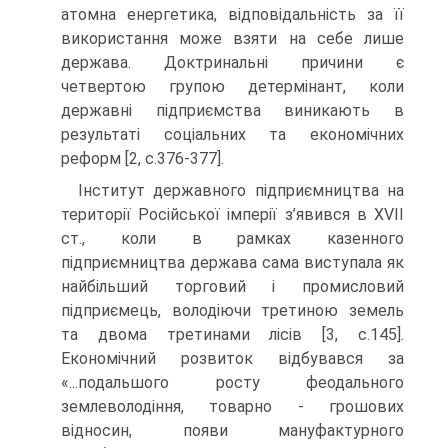
атомна енергетика, відповідальність за її
використання може взяти на себе лише
держава. Доктринальні причини є
четвертою групою детермінант, коли
державні підприємства виникають в
результаті соціальних та економічних
реформ [2, с.376-377].
Інститут державного підприємництва на
території Російської імперії з’явився в XVII
ст., коли в рамках казенного
підприємництва держава сама виступала як
найбільший торговий і промисловий
підприємець, володіючи третиною земель
та двома третинами лісів [3, с.145].
Економічний розвиток відбувався за
«...подальшого росту феодального
землеволодіння, товарно - грошових
відносин, появи мануфактурного