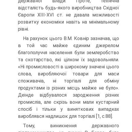
державної влади. Проте, технічна
відсталість будь-якого виробництва Східної
Європи XIII-XVI ст. не давала можливості
розвитку економіки навіть на мінімальному
рівні.
На рахунок цього В.М. Ковнір зазначав, що
в той час майже єдиним джерелом
благополуччя населення були землеробство
та скотарство, які цілком їх задовольняли.
«Ні промисловості в широкому значені цього
слова, виробляючої товари для маси
споживачів, ні торгівлі для обміну
продуктами із різних місць майже не було».
Деінде відбувалося зародження різних
промислів, але скрізь вони мали кустарний
спосіб і тільки у виняткових випадках
вироблявся надлишок для торгівлі [1, с.88].
Тому, виникнення державного