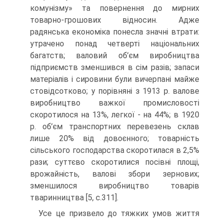
комунізму» та повернення до мирних
товарно-грошових відносин. Адже
радянська економіка понесла значні втрати:
утрачено понад четверті національних
багатств; валовий об’єм виробництва
підприємств зменшився в сім разів; запаси
матеріалів і сировини були вичерпані майже
стовідсотково; у порівняні з 1913 р. валове
виробництво важкої промисловості
скоротилося на 13%, легкої - на 44%; в 1920
р. об’єм транспортних перевезень склав
лише 20% від довоєнного; товарність
сільського господарства скоротилася в 2,5%
рази; суттєво скоротилися посівні площі,
врожайність, валові збори зернових;
зменшилося виробництво товарів
тваринництва [5, с.311].
Усе це призвело до тяжких умов життя