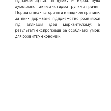
підприємництва, на думку Р. Барра, було
зумовлено такими чотирма групами причин.
Перша із них - історичні й випадкові причини,
за яких державне підприємство розвилося
під впливом ідей меркантилізму; в
результаті експропріації за особливих умов;
для розвитку економіки.