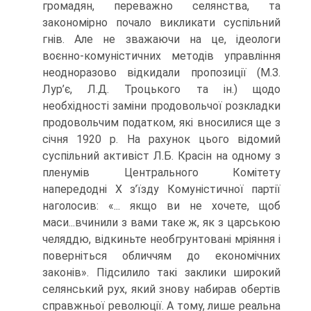
громадян, переважно селянства, та
закономірно почало викликати суспільний
гнів. Але не зважаючи на це, ідеологи
воєнно-комуністичних методів управління
неодноразово відкидали пропозиції (М.З.
Лур’є, Л.Д. Троцького та ін.) щодо
необхідності заміни продовольчої розкладки
продовольчим податком, які вносилися ще з
січня 1920 р. На рахунок цього відомий
суспільний активіст Л.Б. Красін на одному з
пленумів Центрального Комітету
напередодні X з’їзду Комуністичної партії
наголосив: «... якщо ви не хочете, щоб
маси...вчинили з вами таке ж, як з царською
челяддю, відкиньте необгрунтовані мріяння і
поверніться обличчям до економічних
законів». Підсилило такі заклики широкий
селянський рух, який знову набирав обертів
справжньої революції. А тому, лише реальна