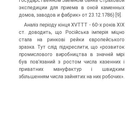
Государственном Заемном банке Страховой
экспедиции для приема в оной каменных
домов, заводов и фабрик» от 23.12.1786) [9].
Аналіз періоду кінця XVTTT - 60-х років ХІХ
ст. доводить, що Російська імперія міцно
стала на ринкові рейки європейського
зразка. Тут слід підкреслити, що «розвиток
промислового виробництва в значній мірі
був пов’язаний з ростом числа казенних і
приватних мануфактур і швидким
збільшенням числа зайнятих на них робочих».