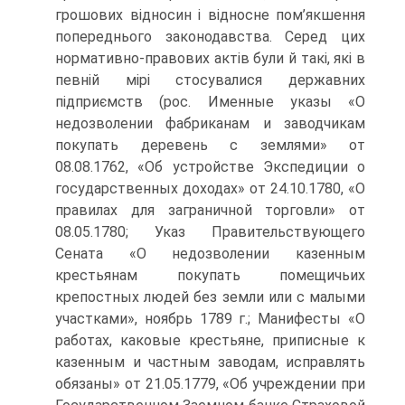
грошових відносин і відносне пом’якшення
попереднього законодавства. Серед цих
нормативно-правових актів були й такі, які в
певній мірі стосувалися державних
підприємств (рос. Именные указы «О
недозволении фабриканам и заводчикам
покупать деревень с землями» от
08.08.1762, «Об устройстве Экспедиции о
государственных доходах» от 24.10.1780, «О
правилах для заграничной торговли» от
08.05.1780; Указ Правительствующего
Сената «О недозволении казенным
крестьянам покупать помещичьих
крепостных людей без земли или с малыми
участками», ноябрь 1789 г.; Манифесты «О
работах, каковые крестьяне, приписные к
казенным и частным заводам, исправлять
обязаны» от 21.05.1779, «Об учреждении при