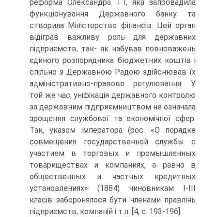
реформа Олександра TT, яка запровадила
функціонування Державного банку та
створила Міністерство фінансів. Цей орган
відіграв важливу роль для державних
підприємств, так- як набував повноважень
єдиного розпорядника бюджетних коштів і
спільно з Державною Радою здійснював їх
адміністративно-правове регулювання. У
той же час, уніфікація державного контролю
за державним підприємництвом не означала
зрощення службової та економічної сфер.
Так, указом імператора (рос. «О порядке
совмещения государственной службы с
участием в торговых и промышленных
товариществах и компаниях, а равно в
общественных и частных кредитных
установлениях» (1884) чиновникам І-ІІІ
класів заборонялося бути членами правлінь
підприємств, компаній і т.п. [4, с. 193-196].