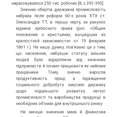
нараховувалося 250 тис. робочих [8, с.393-395].
Значних обертів державна промисловість
набрала після реформ 60-х років XTX ст.
Олександра TT, в першу чергу, за рахунок
відміни кріпосного права (рос. «Общее
положение о крестьянах, вышедших из
крепостной зависимости» от 19 февраля
1861 г.). На нашу думку, пов’язано це з тим,
що населення, набувши статусу вільних
людей було відкріплене від казенних
підприємств й почало працювати як найомні
працівники. Тому, значно виросла
продуктивність праці, а підвищення
соціального добробуту змусило державу
щодо подальшого розвитку легкої
промисловості та виробництва продукції в
необхідних об’ємах для внутрішнього ринку.
Не менше значення мала й фінансова