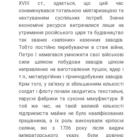
XVIII ст., здається, що цей час
ознаменувався тотальною мілітаризацією та
нехтуванням суспільних потреб. Значні
економічні ресурси витрачалися лише на
утримання російського царя та будівництво
так званих «залізних» казенних заводів.
Тобто постійно перебуваючи в стані війни,
Петро I намагався умножити свої військові
сили шляхом побудови заводів цілком
направлених на виготовлення пушок, ядер і
т.п.; металургійних і гірничодобувних заводів.
Крім того, у зв’язку зі збільшенням кількості
солдат і флоту почали зводитись текстильні,
парусні фабрики та суконні мануфактури. В
той же час, на такій великій кількості
підприємств майже не було кваліфікованих
працівників, а їх роль виконували кріпосні
селяни, які з 1736 року після видачі
імператорського указу, були довічно