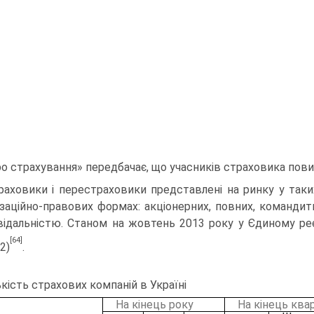
ро страхування» передбачає, що учасників страховика пов
раховики і перестраховики представлені на ринку у таки
ізаційно-правових формах: акціонерних, повних, команд
відальністю. Станом на жовтень 2013 року у Єдиному ре
[64]
 2)
.
ькість страхових компаній в Україні
На кінець року
На кінець ква