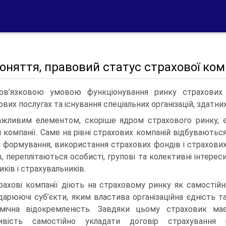
Поняття, правовий статус страхової ком
ов’язковою умовою функціонування ринку страхових 
ових послугах та існування спеціальних організацій, здатни
жливим елементом, скоріше ядром страхового ринку, 
і компанії. Саме на рівні страхових компаній відбуваютьс
 формування, використання страхових фондів і страхови
в, переплітаються особисті, групові та колективні інтерес
ків і страхувальників.
рахові компанії діють на страховому ринку як самостійн
дарюючі суб’єкти, яким властива організаційна єдність т
мічна відокремленість. Завдяки цьому страховик ма
ивість самостійно укладати договір страхування 