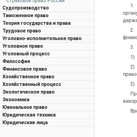
Страховое право России
1.
Судопроизводство
орган
Таможенное право
держа
Теория государства и права
2.
Трудовое право
фінан
Уголовно-исполнительное право
Уголовное право
3.
Уголовный процесс
1)
Философия
2)
Финансовое право
право
Хозяйственное право
3)
Хозяйственный процесс
Экологическое право
Пр
Экономика
викор
Ювенальное право
Вр
Юридическая техника
Юридические лица