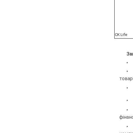
СК Life
За
• 
• 
товар
• 
• 
• 
фінан
• 