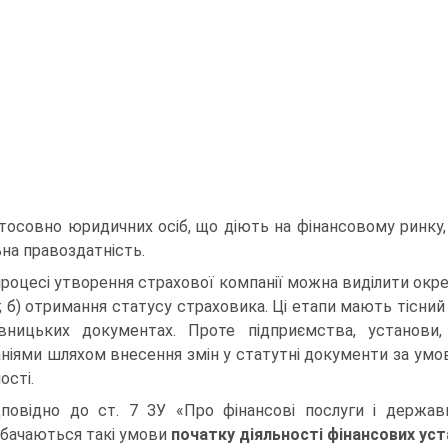
тосовно юридич­них осіб, що діють на фінансовому ринку,
ьна правоздатність.
процесі утворення страхової компанії можна виділити окрем
; б) отри­мання статусу страховика. Ці етапи мають тісний
вницьких документах. Проте підприємства, установи,
ніями шляхом внесення змін у статутні документи за умо
ості.
дповідно до ст. 7 ЗУ «Про фінансові послуги і держав
бачаються такі умови
початку діяльності фінансових ус