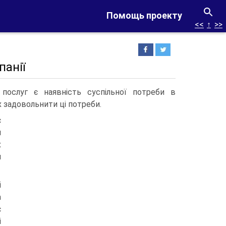
Помощь проекту
<<
↑
>>
панії
послуг є наявність суспільної потреби в
х задовольнити ці потреби.
є
я
х
и
і
а
є
і