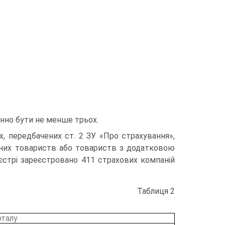
инно бути не менше трьох.
х, передбачених ст. 2 ЗУ «Про страхування»,
итних товариств або товариств з додатковою
єстрі зареєстровано 411 страхових компаній
Таблиця 2
рталу