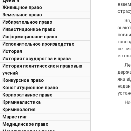
Деньги
взає
Жилищное право
страх
Земельное право
Зг
Избирательное право
знают
Инвестиционное право
повни
Информационное право
госпо
Исполнительное производство
не ме
История
встан
История государства и права
Ле
История политических и правовых
держа
учений
яка ві
Конкурсное право
на­да
Конституционное право
устан
Корпоративное право
Криминалистика
Не
Криминология
Маркетинг
Медицинское право