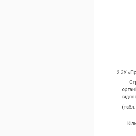
2 ЗУ «П
Ст
орган
відпо
(табл.
Кіл