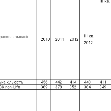
III кв.
III кв.
рахові компанії
2010
2011
2012
2012
ьна кількість
456
442
414
448
411
 СК non-Life
389
378
352
384
349