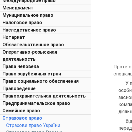
Международное право
Менеджмент
Муниципальное право
Налоговое право
Наследственное право
Нотариат
Обязательственное право
Оперативно-розыскная
деятельность
Права человека
Проте с
Право зарубежных стран
спеціал
Право социального обеспечения
У 
Правоведение
особи
Правоохранительная деятельность
засно
Предпринимательское право
компа
Семейное право
діяльн
Страховое право
Ві
Страхове право України
перед