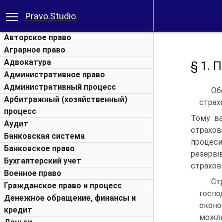
Pravo.Studio
Авторское право
Аграрное право
Адвокатура
§ 1. 
Административное право
Административный процесс
Об
Арбитражный (хозяйственный)
страх
процесс
Тому ва
Аудит
страхов
Банковская система
процеси
Банковское право
резерві
Бухгалтерский учет
страхови
Военное право
Ст
Гражданское право и процесс
госпо
Денежное обращение, финансы и
еконо
кредит
можл