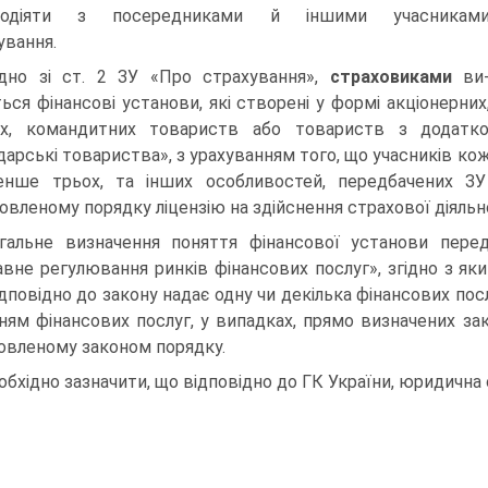
модіяти з посередниками й іншими учасникам
ування.
ідно зі ст. 2 ЗУ «Про страхування»,
страховиками
ви
ься фінансові установи, які створені у формі акціонерних
х, командитних товариств або товариств з додатко
дарські товариства», з урахуванням того, що учасників ко
нше трьох, та інших особливостей, передбачених З
овленому порядку ліцензію на здійснення страхової діяльно
гальне визначення поняття фінансової установи передб
вне регулювання ринків фінансових послуг», згідно з я
дповідно до закону надає одну чи декілька фінансових послуг
нням фінансових послуг, у випадках, прямо визначених за
овленому законом порядку.
обхідно зазначити, що відповідно до ГК України, юридична