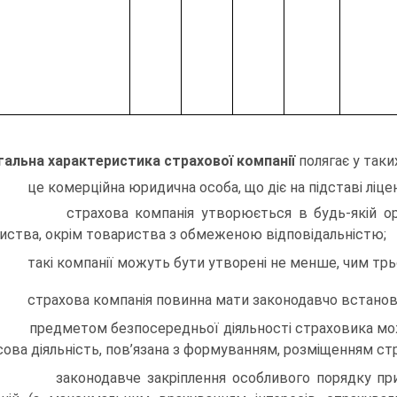
гальна характеристика страхової компанії
полягає у так
це комерційна юридична особа, що діє на підставі ліценз
страхова компанія утворюється в будь-якій органі
иства, окрім товариства з обмеженою відповідальністю;
такі компанії можуть бути утворені не менше, чим трь
страхова компанія повинна мати законодавчо встановл
предметом безпосередньої діяльності страховика може 
сова діяльність, пов’язана з формуванням, розміщенням стр
законодавче закріплення особливого порядку припин