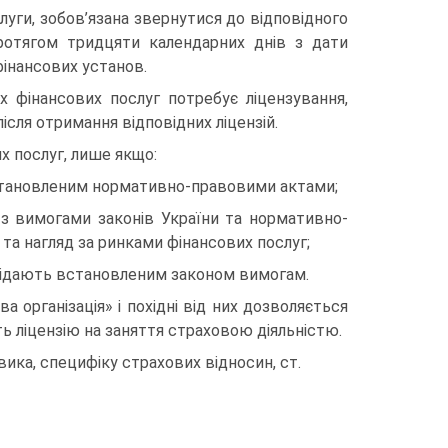
уги, зобов’язана звернутися до відповідного
протягом тридцяти календарних днів з дати
фінансових установ.
інан­сових послуг потребує ліцензування,
ісля отримання відповідних ліцензій.
 послуг, лише якщо:
становленим нормативно-правовими актами;
вимо­гами законів України та нормативно-
а нагляд за ринками фінан­сових послуг;
ві­дають встановленим законом вимогам.
 організація» і похідні від них дозволяється
 ліцензію на заняття страховою діяльністю.
вика, специфіку страхових відносин, ст.