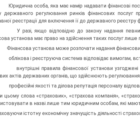
 Юридична особа, яка має намір надавати фінансові посл
у державного регулю­вання ринків фінансових послуг 
вної реєстрації для включення її до державного реєстру 
 У разі, якщо відповідно до закону надання певних ф
сова установа має право на здійснення таких послуг лише п
 Фінансова установа може розпочати надання фінансових
 облікова і реєструюча система відповідає вимогам, в
 внутрішні правила фінансової установи узгоджені з 
вих актів державних органів, що здійснюють регулювання т
 професійні якості та ділова репутація персоналу відпо
и цьому слова «страховик», «страхова компанія», «страхова
истовувати в назві лише тим юридичним особам, які мають
аховуючи істотну економічну значущість діяльності страхо­