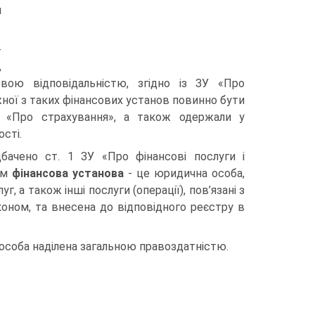
и
­
,
вою відповідальністю, згідно із ЗУ «Про
жної з таких фінансових установ повинно бути
У «Про страхування», а також одержали у
сті.
а­чено ст. 1 ЗУ «Про фінансові послуги і
ким
фінансова установа
- це юридична особа,
, а також інші послуги (операції), пов’язані з
коном, та внесена до відповідного реєстру в
 особа наділена загальною правоздатністю.