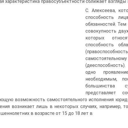
ая характеристика правосубъектности сближает взгляды э
С. Алексеева, ко
способность ли
обязанностей. Тем
совокупность двух
которых относя
способность обл
(правоспособно
самостоятельно
(дееспособность)
одно проявлен
необходимым, п
большинства с
представляет с
щую возможность самостоятельного исполнения юридич
ения возникает лишь в некоторых случаях, например, то
шеннолетних в возрасте от 15 до 18 лет в