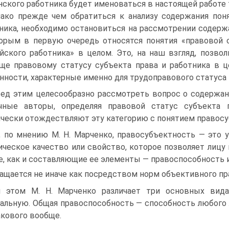
ского работника будет именоваться в настоящей работе
ако прежде чем обратиться к анализу содержания пон
ника, необходимо остановиться на рассмотрении содерж
орым в первую очередь относятся понятия «правовой с
йского работника» в целом. Это, на наш взгляд, позво
ще правовому статусу субъекта права и работника в ц
нности, характерные именно для трудоправового статуса
ед этим целесообразно рассмотреть вопрос о содержан
чные авторы, определяя правовой статус субъекта 
чески отождествляют эту категорию с понятием правосу
, по мнению М. Н. Марченко, правосубъектность — это 
ческое качество или свойство, которое позволяет лицу 
е, как и составляющие ее элементы — правоспособность и
ащается не иначе как посредством норм объективного пр
 этом М. Н. Марченко различает три основных вида
альную. Общая правоспособность — способность любого 
акового вообще.