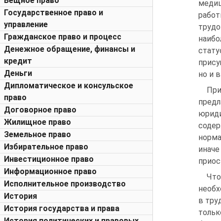
Вещное право
медиц
Государственное право и
рабо
управление
труд
Гражданское право и процесс
наиб
Денежное обращение, финансы и
стату
кредит
прису
Деньги
но и 
Дипломатическое и консульское
При
право
предл
Договорное право
юрид
Жилищное право
содер
Земельное право
норма
Избирательное право
иначе
Инвестиционное право
приос
Информационное право
Что
Исполнительное производство
необх
История
в тру
История государства и права
тольк
История политических и правовых