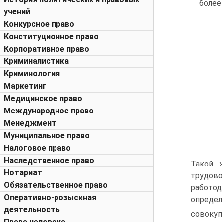
более
учений
Конкурсное право
Конституционное право
Корпоративное право
Криминалистика
Криминология
Маркетинг
Медицинское право
Международное право
Менеджмент
Муниципальное право
Налоговое право
Наследственное право
Такой 
Нотариат
трудов
Обязательственное право
работо
Оперативно-розыскная
определ
деятельность
совоку
Права человека