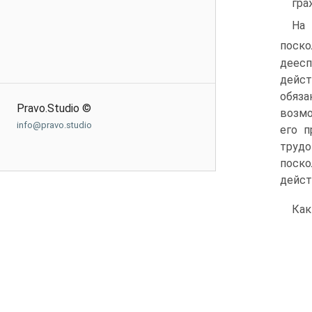
гра
На 
поск
деесп
дейст
обяза
Pravo.Studio ©
возмо
info@pravo.studio
его п
трудо
поск
дейст
Как