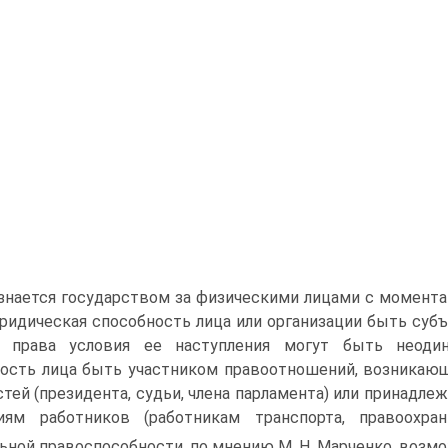
знается государством за физическими лицами с момента
ридическая способность лица или организации быть субъ
и права условия ее наступления могут быть неодин
ость лица быть участником правоотношений, возникаю
тей (президента, судьи, члена парламента) или принад
риям работников (работникам транспорта, правоохра
ьной правоспособности, по мнению М. Н. Марченко, возмо