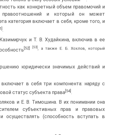
ектность как конкретный объем правомочий и
кт правоотношений и который он может
а категория включает в себя, кроме того, и
1]
.
азимирчук и Т. В. Худайкина, включив в ее
[53]
[52]
, а также Е. Б. Хохлов, который
особность
ершению юридически значимых действий и
 включает в себя три компонента: наряду с
[54]
овой статус субъекта права
.
ляков и Е. В. Тимошина. В их понимании она
осителем субъективных прав и правовых
ти осуществлять (способность вступать в