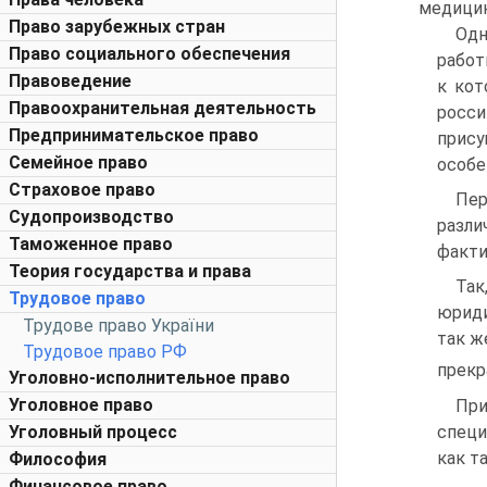
медицин
Право зарубежных стран
Одн
Право социального обеспечения
работ
Правоведение
к кот
Правоохранительная деятельность
росси
Предпринимательское право
прису
Семейное право
особе
Страховое право
Пер
Судопроизводство
разли
Таможенное право
факти
Теория государства и права
Так
Трудовое право
юриди
Трудове право України
так ж
Трудовое право РФ
прекр
Уголовно-исполнительное право
Уголовное право
При
специ
Уголовный процесс
как т
Философия
Финансовое право