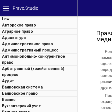
Pravo.Studio
Law
Авторское право
Аграрное право
Прав
Адвокатура
меди
Административное право
Административный процесс
Реа
Антимонопольно-конкурентное
помощ
право
сдел
Арбитражный (хозяйственный)
опре
процесс
сово
Аудит
разли
Банковская система
други
Банковское право
Пос
Бизнес
охран
Бухгалтерский учет
качес