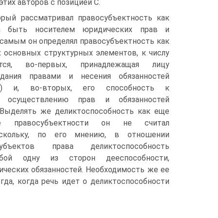
тих авторов с позицией С.
торый рассматривал правосубъектность как
ца быть носителем юридических прав и
 самым он определял правосубъектность как
 основных структурных элементов, к числу
тся, во-первых, принадлежащая лицу
адания правами и несения обязанностей
сть) и, во-вторых, его способность к
му осуществлению прав и обязанностей
. Выделять же деликтоспособность как еще
ие правосубъектности он не считал
оскольку, по его мнению, в отношении
убъектов права деликтоспособность
обой одну из сторон дееспособности,
еских обязанностей. Необходимость же ее
гда, когда речь идет о деликтоспособности