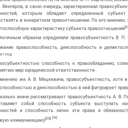
Б. Венгеров, в свою очередь, характеризовал правосубъ
анностей, которым обладает определенный субъе
ствлять в конкретном правоотношении. По его мнению, эт
[5
тоспособную характеристику субъекта правоотношения
логичным образом определили правосубъектность В. П. К
жание правоспособность, дееспособность и деликтосп
ет под
восубъектностью способность к правообладанию, сов
иятию мер юридической ответственности .
мнению же А. В. Мицкевича, правосубъектность, хотя и
способностью и дееспособностью в ней фигурирует прав
колько иначе рассматривают правосубъектность А. В. По
ставляет собой способность субъекта выступать н
нностей и способность лично эти права и обязаннос
[56]
[55]
.
овую коммуникацию)