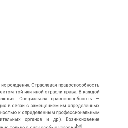
 их рождения. Отраслевая правоспособность
ектом той или иной отрасли права. В каждой
аковы. Специальная правоспособность —
щих в связи с замещением им определенных
лежностью к определенным профессиональным
нительных органов и др.). Возникновение
[50]
жно только в силу особых условий
.