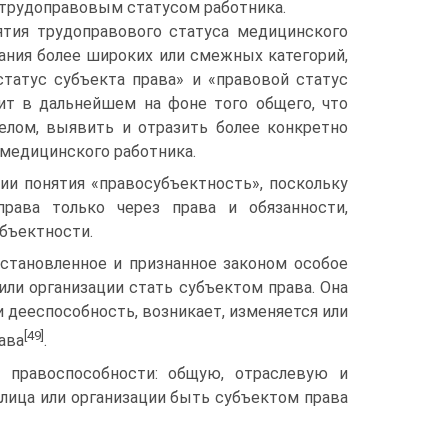
 трудоправовым статусом работника.
ятия трудоправового статуса медицинского
ания более широких или смежных категорий,
татус субъекта права» и «правовой статус
лит в дальнейшем на фоне того общего, что
елом, выявить и отразить более конкретно
 медицинского работника.
ии понятия «правосубъектность», поскольку
права только через права и обязанности,
бъектности.
установленное и признанное законом особое
или организации стать субъектом права. Она
 дееспособность, возникает, изменяется или
[49]
ава
.
 правоспособности: общую, отраслевую и
лица или организации быть субъектом права