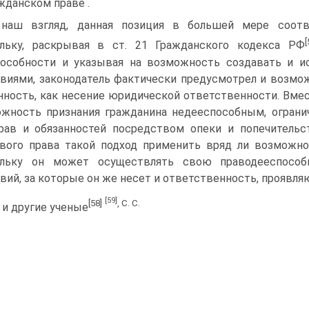
жданском праве .
наш взгляд, данная позиция в большей мере соотве
[
ольку, раскрывая в ст. 21 Гражданского кодекса РФ
особности и указывая на возможность создавать и и
виями, законодатель фактически предусмотрел и возм
нность, как несение юридической ответственности. Вмест
жность признания гражданина недееспособным, ограни
рав и обязанностей посредством опеки и попечительс
вого права такой подход применить вряд ли возможно
ольку он может осуществлять свою праводееспособ
вий, за которые он же несет и ответственность, проявл
[59]
[58]
, С. С.
 и другие ученые