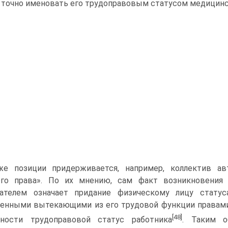
 точно именовать его трудоправовым статусом медицинс
же позиции придерживается, например, коллектив ав
ого права». По их мнению, сам факт возникновения
дателем означает придание физическому лицу статус
енными вытекающими из его трудовой функции правами 
[48]
пности трудоправовой статус работника
. Таким о