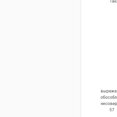
Так
выражаю
обособл
несовер
57