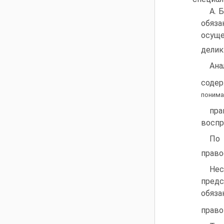
А. 
обяз
осуще
делик
Ана
содер
понима
пра
воспр
По 
право
Нес
пред
обяза
прав