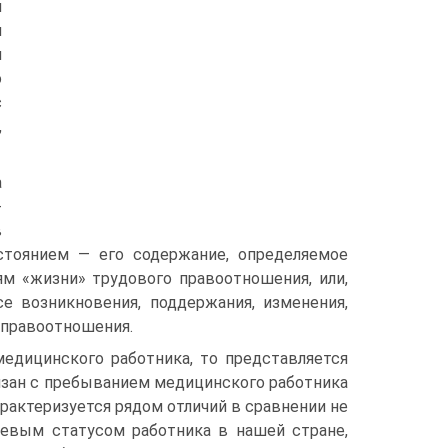
и
и
м
о
с
,
а
-
в
стоянием — его содержание, определяемое
м «жизни» трудового правоотношения, или,
се возникновения, поддержания, изменения,
 правоотношения.
медицинского работника, то представляется
язан с пребыванием медицинского работника
рактеризуется рядом отличий в сравнении не
левым статусом работника в нашей стране,