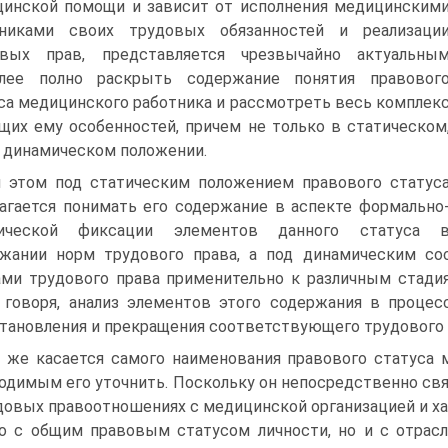
инской помощи и зависит от исполнения медицинским
тниками своих трудовых обязанностей и реализаци
овых прав, представляется чрезвычайно актуальны
олее полно раскрыть содержание понятия правовог
са медицинского работника и рассмотреть весь комплек
щих ему особенностей, причем не только в статическом
в динамическом положении.
 этом под статическим положением правового статус
агается понимать его содержание в аспекте формально
ической фиксации элементов данного статуса 
жании норм трудового права, а под динамическим со
ми трудового права применительно к различным стадия
 говоря, анализ элементов этого содержания в процес
тановления и прекращения соответствующего трудового
 же касается самого наименования правового статуса 
одимым его уточнить. Поскольку он непосредственно св
довых правоотношениях с медицинской организацией и ха
о с общим правовым статусом личности, но и с отрас