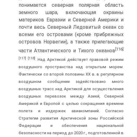
понимается северная полярная область
земного шара, включающая окраины
материков Евразии и Северной Америки и
почти весь Северный Ледовитый океан со
всеми его островами (кроме прибрежных
островов Норвегии), а также прилегающие
[116]
части Атлантического и Тихого океанов
[117]
[118]
. Над Арктикой действует правовой режим
воздушного пространства над открытым морем.
Фактически со второй половины ХХ в. в регулярном
воздушном сообщении задействовано много
воздушных трасс над Арктикой для осуществления
воздушных перевозок между Азией, Северной
Америкой и Европой с целью сокращения времени
полета и издержек авиакомпаний. Согласно
Стратегии развития Арктической зоны Российской
Федерации и обеспечения национальной
безопасности на период до 2020 г., подготовленной в