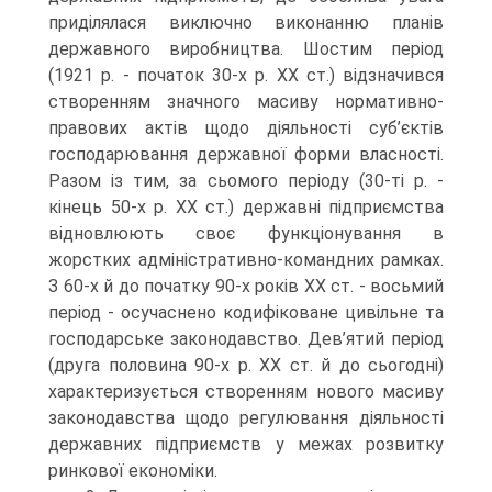
приділялася виключно виконанню планів
державного виробництва. Шостим період
(1921 р. - початок 30-х р. XX ст.) відзначився
створенням значного масиву нормативно-
правових актів щодо діяльності суб’єктів
господарювання державної форми власності.
Разом із тим, за сьомого періоду (30-ті р. -
кінець 50-х р. XX ст.) державні підприємства
відновлюють своє функціонування в
жорстких адміністративно-командних рамках.
З 60-х й до початку 90-х років XX ст. - восьмий
період - осучаснено кодифіковане цивільне та
господарське законодавство. Дев’ятий період
(друга половина 90-х р. XX ст. й до сьогодні)
характеризується створенням нового масиву
законодавства щодо регулювання діяльності
державних підприємств у межах розвитку
ринкової економіки.