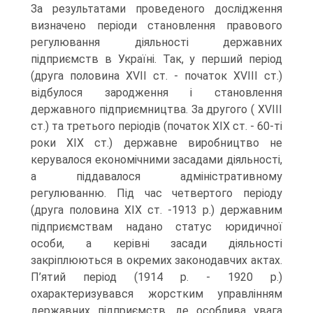
За результатами проведеного дослідження
визначено періоди становлення правового
регулювання діяльності державних
підприємств в Україні. Так, у перший період
(друга половина XVII ст. - початок XVIII ст.)
відбулося зародження і становлення
державного підприємництва. За другого ( XVIII
ст.) та третього періодів (початок XIX ст. - 60-ті
роки XIX ст.) державне виробництво не
керувалося економічними засадами діяльності,
а піддавалося адміністративному
регулюванню. Під час четвертого періоду
(друга половина XIX ст. -1913 р.) державним
підприємствам надано статус юридичної
особи, а керівні засади діяльності
закріплюються в окремих законодавчих актах.
П’ятий період (1914 р. - 1920 р.)
охарактеризувався жорстким управлінням
державних підприємств, де особлива увага