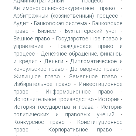
Административный процесс
-
Антимонопольно-конкурентное право
-
Арбитражный (хозяйственный) процесс
-
Аудит
Банковская система
Банковское
-
-
право
Бизнес
Бухгалтерский учет
-
-
-
Вещное право
Государственное право и
-
управление
Гражданское право и
-
процесс
Денежное обращение, финансы
-
и кредит
Деньги
Дипломатическое и
-
-
консульское право
Договорное право
-
-
Жилищное право
Земельное право
-
-
Избирательное право
Инвестиционное
-
право
Информационное право
-
-
Исполнительное производство
История
-
-
История государства и права
История
-
политических и правовых учений
-
Конкурсное право
Конституционное
-
право
Корпоративное право
-
-