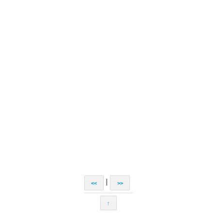
|
<<
>>
↑