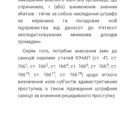
спричинило, і (або) виникнення значних
збитків - тягне за собою накладення штрафу
на керівника та посадових осіб
підприємства від двохсот до п’ятисот
неоподатковуваних мінімумів доходів
громадян».
Окрім того, потрібне внесення змін до
санкцій окремих статей КУпАП (ст. 41, ст.
1
2
4
6
9
166
, ст. 166
, ст. 166
, ст. 166
, ст. 166
, ст.
16
17
18
166
, ст. 166
, ст. 166
) щодо чіткого
визначення кола суб’єктів адміністративних
проступків, а також підвищення штрафних
санкції за вчинення рецидивного проступку.