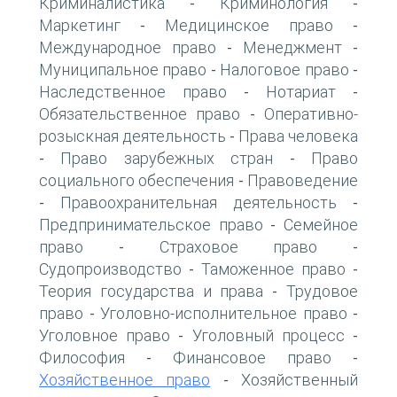
Криминалистика
Криминология
-
-
Маркетинг
Медицинское право
-
-
Международное право
Менеджмент
-
-
Муниципальное право
Налоговое право
-
-
Наследственное право
Нотариат
-
-
Обязательственное право
Оперативно-
-
розыскная деятельность
Права человека
-
Право зарубежных стран
Право
-
-
социального обеспечения
Правоведение
-
Правоохранительная деятельность
-
-
Предпринимательское право
Семейное
-
право
Страховое право
-
-
Судопроизводство
Таможенное право
-
-
Теория государства и права
Трудовое
-
право
Уголовно-исполнительное право
-
-
Уголовное право
Уголовный процесс
-
-
Философия
Финансовое право
-
-
Хозяйственное право
Хозяйственный
-