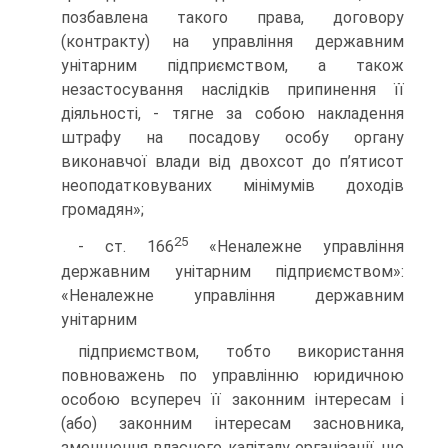
позбавлена такого права, договору
(контракту) на управління державним
унітарним підприємством, а також
незастосування наслідків припинення її
діяльності, - тягне за собою накладення
штрафу на посадову особу органу
виконавчої влади від двохсот до п’ятисот
неоподатковуваних мінімумів доходів
громадян»;
25
- ст. 166
«Неналежне управління
державним унітарним підприємством»:
«Неналежне управління державним
унітарним
підприємством, тобто використання
повноважень по управлінню юридичною
особою всупереч її законним інтересам і
(або) законним інтересам засновника,
зменшення власного капіталу організації, що