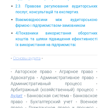
2.3. Правове регулювання аудиторських
послуг, консультацій та експертиз.
Взаємовідносини між аудиторською
фірмою і підприємством-замовником
4.Показники використання оборотних
коштів та шляхи підвищення ефективності
їх використання на підприємстві.
Основы аудита
-
-
Авторское право
Аграрное право
-
-
-
Адвокатура
Административное право
-
-
Административный процесс
-
Арбитражный (хозяйственный) процесс
-
Аудит
Банковская система
Банковское
-
-
право
Бухгалтерский учет
Военное
-
-
право
Гражданское право и процесс
-
-