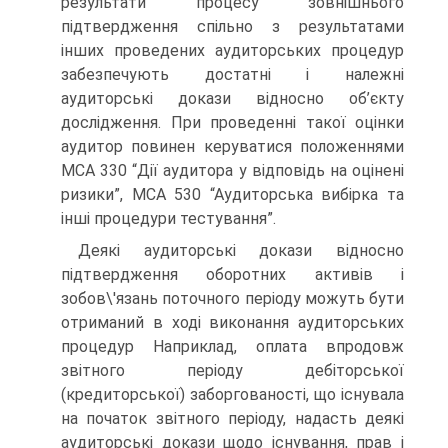
результати процесу зовнішнього
підтвердження спільно з результатами
інших проведених аудиторських процедур
забезпечують достатні і належні
аудиторські докази відносно об’єкту
дослідження. При проведенні такої оцінки
аудитор повинен керуватися положеннями
МСА 330 “Дії аудитора у відповідь на оцінені
ризики”, МСА 530 “Аудиторська вибірка та
інші процедури тестування”.
Деякі аудиторські докази відносно
підтвердження оборотних активів і
зобов\'язань поточного періоду можуть бути
отриманий в ході виконання аудиторських
процедур Наприклад, оплата впродовж
звітного періоду дебіторської
(кредиторської) заборгованості, що існувала
на початок звітного періоду, надасть деякі
аудиторські докази щодо існування, прав і