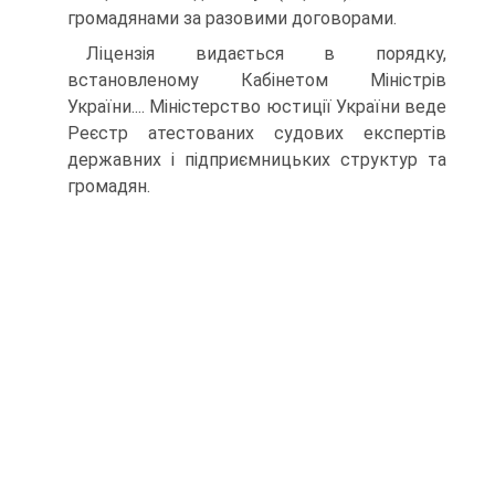
громадянами за разовими договорами.
Лiцензiя видається в порядку,
встановленому Кабiнетом Мiнiстрiв
України.... Мiнiстерство юстицiї України веде
Реєстр атестованих судових експертiв
державних i пiдприємницьких структур та
громадян.