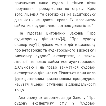
призначено лише судом i тiльки пiсля
порушення провадження по справi. Крiм
того, лiцензiя та сертифiкат на аудиторську
дiяльнiсть не дають права їх власникам
займатись судово-експертною дiяльнiстю".
На підставі цитованих Законів “Про
аудиторську діяльність”[4], “Про судову
експертизу”[5] дійсно можна дійти висновку
про нетотожність аудиторського висновку і
висновку судової експертизи, а також
ліцензії на право займатися аудиторською
діяльністю і на право займатися судово-
експертною діяльністю. Різняться вони як за
функціональним призначенням, процедурою
набуття ліцензії, ступінню відповідальності
тощо.
Але знову ж звернімося до Закону “Про
судову експертизу” ст.7, 9 “Судово-