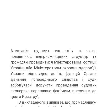
Атестацiя судових експертiв з числа
працiвникiв пiдприємницьких структур та
громадян проводитися Мiнiстерством юстицiї
України або Мiнiстерством охорони здоров\'я
України вiдповiдно до їх функцiй. Органи
дiзнання, попереднього слiдства i суди
зобов\'язанi доручати проведення судових
експертиз переважно фахiвцям, внесеним до
цього Реєстру".
З викладеного випливає, що громадянину-