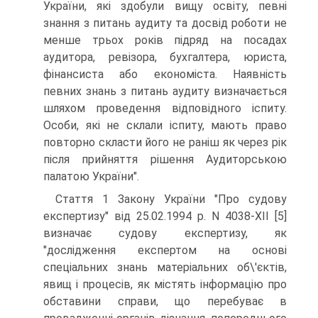
України, якi здобули вищу освiту, певнi
знання з питань аудиту та досвiд роботи не
менше трьох рокiв пiдряд на посадах
аудитора, ревiзора, бухгалтера, юриста,
фiнансиста або економiста. Hаявнiсть
певних знань з питань аудиту визначається
шляхом проведення вiдповiдного iспиту.
Особи, якi не склали iспиту, мають право
повторно скласти його не ранiш як через рiк
пiсля прийняття рiшення Аудиторською
палатою України".
Стаття 1 Закону України "Про судову
експертизу" від 25.02.1994 р. N 4038-XII [5]
визначає судову експертизу, як
"дослiдження експертом на основi
спецiальних знань матерiальних об\'єктiв,
явищ i процесiв, як мiстять iнформацiю про
обставини справи, що перебуває в