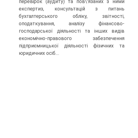
перевiрок (аудиту) та пов\'язаних з ними
експертиз, консультацiй з питань
бухгалтерського облiку, звiтностi,
оподаткування, аналiзу фiнансово-
господарської дiяльностi та iнших видiв
економiчно-правового забезпечення
пiдприємницької дiяльностi фiзичних та
юридичних осiб....