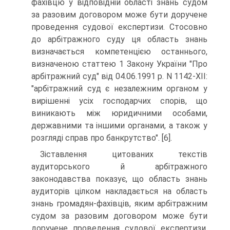
фахівцю у відповідній області знань судом
за разовим договором може бути доручене
проведення судової експертизи. Стосовно
до арбітражного суду ця область знань
визначається компетенцією останнього,
визначеною статтею 1 Закону України "Про
арбітражний суд" від 04.06.1991 р. N 1142-ХII:
"арбiтражний суд є незалежним органом у
вирiшеннi усiх господарчих спорiв, що
виникають мiж юридичними особами,
державними та iншими органами, а також у
розглядi справ про банкрутство". [6].
Зіставлення цитованих текстів
аудиторського й арбітражного
законодавства показує, що область знань
аудиторів цілком накладається на область
знань громадян-фахівців, яким арбітражним
судом за разовим договором може бути
доручене проведення судової експертизи.