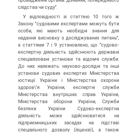
провадженнi органiв дiзнання, попереднього
слiдства чи суду".
У відповідності зі статтею 10 того ж
Закону "судовими експертами можуть бути
особи, якi мають необхiднi знання для
надання висновку з дослiджуваних питань",
а статтями 7 і 9 установлено, що "судово-
експертну дiяльнiсть здiйснюють державнi
спецiалiзованi установи та вiдомчi служби.
До них належать: науково-дослiднi та iншi
установи судових експертиз Мiнiстерства
юстицiї України i Мiнiстерства охорони
здоров\'я України; експертнi служби
Мiнiстерства внутрiшнiх справ України,
Мiнiстерства оборони України, Служби
безпеки України. Судово-експертна
дiяльнiсть може здiйснюватися на
пiдприємницьких засадах на пiдставi
спецiального дозволу (лiцензiї), а також