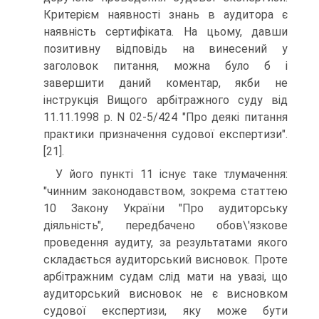
Критерієм наявності знань в аудитора є
наявність сертифіката. На цьому, давши
позитивну відповідь на винесений у
заголовок питання, можна було б і
завершити даний коментар, якби не
інструкція Вищого арбітражного суду від
11.11.1998 р. N 02-5/424 "Про деякi питання
практики призначення судової експертизи".
[21].
У його пункті 11 існує таке тлумачення:
"чинним законодавством, зокрема статтею
10 Закону України "Про аудиторську
дiяльнiсть", передбачено обов\'язкове
проведення аудиту, за результатами якого
складається аудиторський висновок. Проте
арбiтражним судам слiд мати на увазi, що
аудиторський висновок не є висновком
судової експертизи, яку може бути