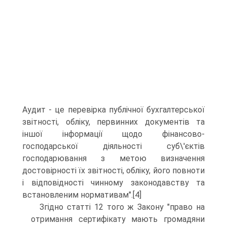
Аудит - це перевiрка публiчної бухгалтерської
звiтностi, облiку, первинних документiв та
iншої iнформацiї щодо фiнансово-
господарської дiяльностi суб\'єктiв
господарювання з метою визначення
достовiрностi їх звiтностi, облiку, його повноти
i вiдповiдностi чинному законодавству та
встановленим нормативам".[4]
Згідно статті 12 того ж Закону "право на
отримання сертифiкату мають громадяни