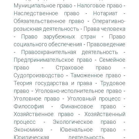
Муниципальное право
Налоговое право
-
-
Наследственное право
Нотариат
-
-
Обязательственное право
Оперативно-
-
розыскная деятельность
Права человека
-
Право зарубежных стран
Право
-
-
социального обеспечения
Правоведение
-
Правоохранительная деятельность
-
-
Предпринимательское право
Семейное
-
право
Страховое право
-
-
Судопроизводство
Таможенное право
-
-
Теория государства и права
Трудовое
-
право
Уголовно-исполнительное право
-
-
Уголовное право
Уголовный процесс
-
-
Философия
Финансовое право
-
-
Хозяйственное право
Хозяйственный
-
процесс
Экологическое право
-
-
Экономика
Ювенальное право
-
-
Юридическая деятельность
-