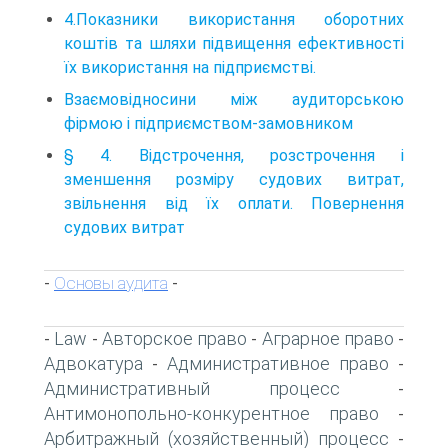
4.Показники використання оборотних
коштів та шляхи підвищення ефективності
їх використання на підприємстві.
Взаємовідносини між аудиторською
фірмою і підприємством-замовником
§ 4. Відстрочення, розстрочення і
зменшення розміру судових витрат,
звільнення від їх оплати. Повернення
судових витрат
Основы аудита
-
-
Law
Авторское право
Аграрное право
-
-
-
-
Адвокатура
Административное право
-
-
Административный процесс
-
Антимонопольно-конкурентное право
-
Арбитражный (хозяйственный) процесс
-