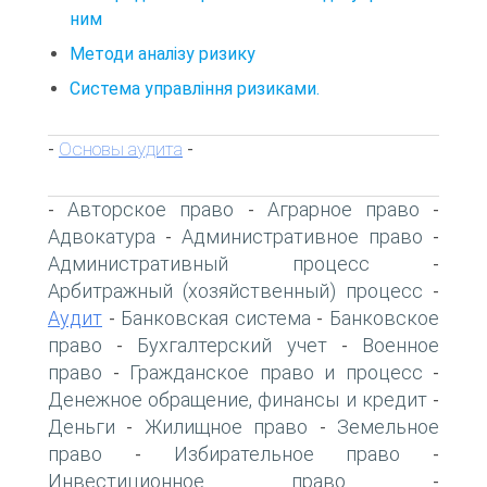
ним
Методи аналізу ризику
Система управління ризиками.
Основы аудита
-
-
Авторское право
Аграрное право
-
-
-
Адвокатура
Административное право
-
-
Административный процесс
-
Арбитражный (хозяйственный) процесс
-
Аудит
Банковская система
Банковское
-
-
право
Бухгалтерский учет
Военное
-
-
право
Гражданское право и процесс
-
-
Денежное обращение, финансы и кредит
-
Деньги
Жилищное право
Земельное
-
-
право
Избирательное право
-
-
Инвестиционное право
-