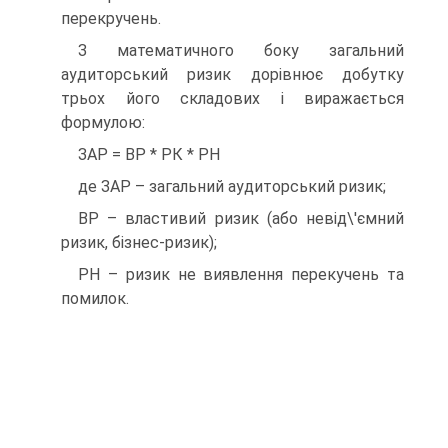
перекручень.
З математичного боку загальний
аудиторський ризик дорівнює добутку
трьох його складових і виражається
формулою:
ЗАР = ВР * РК * РН
де ЗАР – загальний аудиторський ризик;
ВР – властивий ризик (або невід\'ємний
ризик, бізнес-ризик);
РН – ризик не виявлення перекучень та
помилок.