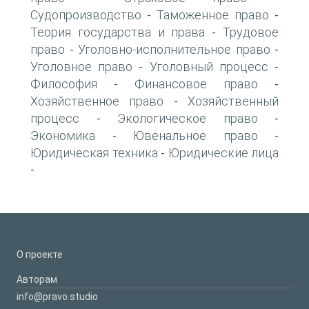
Судопроизводство
Таможенное право
-
-
Теория государства и права
Трудовое
-
право
Уголовно-исполнительное право
-
-
Уголовное право
Уголовный процесс
-
-
Философия
Финансовое право
-
-
Хозяйственное право
Хозяйственный
-
процесс
Экологическое право
-
-
Экономика
Ювенальное право
-
-
Юридическая техника
Юридические лица
-
-
О проекте
Авторам
info@pravo.studio