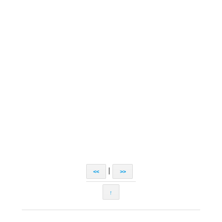
|
<<
>>
↑