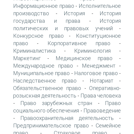
Информационное право
Исполнительное
-
производство
История
История
-
-
государства и права
История
-
политических и правовых учений
-
Конкурсное право
Конституционное
-
право
Корпоративное право
-
-
Криминалистика
Криминология
-
-
Маркетинг
Медицинское право
-
-
Международное право
Менеджмент
-
-
Муниципальное право
Налоговое право
-
-
Наследственное право
Нотариат
-
-
Обязательственное право
Оперативно-
-
розыскная деятельность
Права человека
-
Право зарубежных стран
Право
-
-
социального обеспечения
Правоведение
-
Правоохранительная деятельность
-
-
Предпринимательское право
Семейное
-
право
Страховое право
-
-