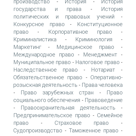
производство
История
История
-
-
государства и права
История
-
политических и правовых учений
-
Конкурсное право
Конституционное
-
право
Корпоративное право
-
-
Криминалистика
Криминология
-
-
Маркетинг
Медицинское право
-
-
Международное право
Менеджмент
-
-
Муниципальное право
Налоговое право
-
-
Наследственное право
Нотариат
-
-
Обязательственное право
Оперативно-
-
розыскная деятельность
Права человека
-
Право зарубежных стран
Право
-
-
социального обеспечения
Правоведение
-
Правоохранительная деятельность
-
-
Предпринимательское право
Семейное
-
право
Страховое право
-
-
Судопроизводство
Таможенное право
-
-