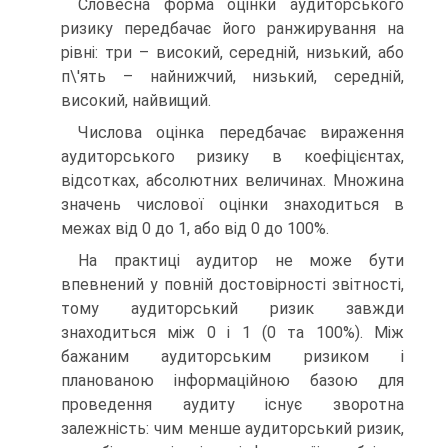
Словесна форма оцінки аудиторського
ризику передбачає його ранжирування на
рівні: три – високий, середній, низький, або
п\'ять – найнижчий, низький, середній,
високий, найвищий.
Числова оцінка передбачає вираження
аудиторського ризику в коефіцієнтах,
відсотках, абсолютних величинах. Множина
значень числової оцінки знаходиться в
межах від 0 до 1, або від 0 до 100%.
На практиці аудитор не може бути
впевнений у повній достовірності звітності,
тому аудиторський ризик завжди
знаходиться між 0 і 1 (0 та 100%). Між
бажаним аудиторським ризиком і
планованою інформаційною базою для
проведення аудиту існує зворотна
залежність: чим менше аудиторський ризик,