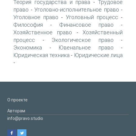
Теория государства и права
Трудовое
-
право
Уголовно-исполнительное право
-
-
Уголовное право
Уголовный процесс
-
-
Философия
Финансовое право
-
-
Хозяйственное право
Хозяйственный
-
процесс
Экологическое право
-
-
Экономика
Ювенальное право
-
-
Юридическая техника
Юридические лица
-
-
О проекте
Авторам
info@pravo.studio