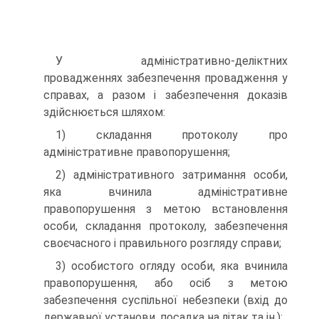
У адміністративно-деліктних
провадженнях забезпечення провадження у
справах, а разом і забезпечення доказів
здійсню­ється шляхом:
1) складання протоколу про
адміністративне правопору­шення;
2) адміністративного затримання особи,
яка вчинила ад­міністративне
правопорушення з метою встановлення
особи, складання протоколу, забезпечення
своєчасного і правильного розгляду справи;
3) особистого огляду особи, яка вчинила
правопорушення, або осіб з метою
забезпечення суспільної небезпеки (вхід до
державної установи, посадка на літак та ін.);