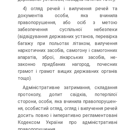
4) огляд речей і вилучення речей та
документів особи, яка вчинила
правопорушення, або осіб з метою
забезпечення су­спільної небезпеки
(відвідування державних установ, перевірка
багажу при польотах літаком, вилучення
наркотичних засобів, самогону і самогонних
апаратів, зброї, лікарських засобів, не­
законно придбаних нагород, почесних
грамот і грамот вищих державних органів
тощо).
Адміністративне затримання, складання
протоколу, допит свідків, потерпілої
сторони, особи, яка вчинила правопорушен­
ня, особистий огляд, огляд і вилучення речей
досить повно і імперативно регламентовані
Кодексом України про адміністра­тивні
правопорушення.