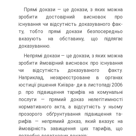
Прямі докази — це докази, з яких можна
зробити достовір­ний висновок про
існування чи відсутність доказуваного фак­
ту, тобто прямі докази безпосередньо
вказують на обставину, що підлягає
доказуванню.
Непрямі докази — це докази, з яких можна
зробити ймовір­ний висновок про існування
чи відсутність доказуваного факту.
Наприклад, незареєстроване в органах
юстиції рішення Київра- ди в листопаді 2006
р. про підвищення тарифів на комунальні
послуги — прямий доказ нелегітимності
нормативного акта, а відсутність у ньому
прозорого обґрунтування підвищення та­
рифів — непрямий доказ, який вказує на
ймовірність завищен­ня цих тарифів, що
потребує додаткових доказів;