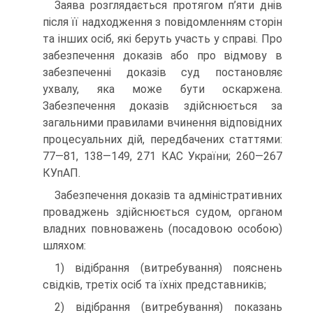
Заява розглядається протягом п’яти днів
після її надходжен­ня з повідомленням сторін
та інших осіб, які беруть участь у справі. Про
забезпечення доказів або про відмову в
забезпечен­ні доказів суд постановляє
ухвалу, яка може бути оскаржена.
Забезпечення доказів здійснюється за
загальними правилами вчинення відповідних
процесуальних дій, передбачених стаття­ми:
77—81, 138—149, 271 КАС України; 260—267
КУпАП.
Забезпечення доказів та адміністративних
проваджень здій­снюється судом, органом
владних повноважень (посадовою особою)
шляхом:
1) відібрання (витребування) пояснень
свідків, третіх осіб та їхніх представників;
2) відібрання (витребування) показань