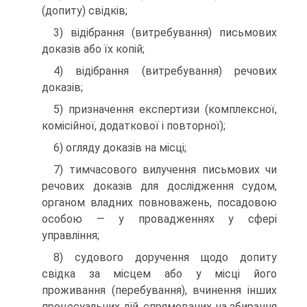
(допиту) свідків;
3) відібрання (витребування) письмових
доказів або їх копій;
4) відібрання (витребування) речових
доказів;
5) призначення експертизи (комплексної,
комісійної, до­даткової і повторної);
6) огляду доказів на місці;
7) тимчасового вилучення письмових чи
речових доказів для дослідження судом,
органом владних повноважень, поса­довою
особою — у провадженнях у сфері
управління;
8) судового доручення щодо допиту
свідка за місцем або у місці його
проживання (перебування), вчинення інших
проце­суальних дій, спрямованих на збирання