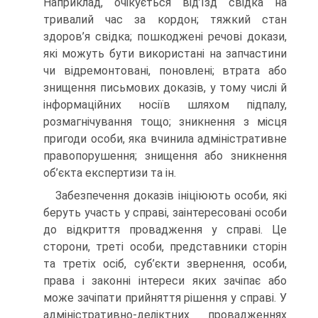
Наприклад, очікується від’їзд свідка на
тривалий час за кордон; тяжкий стан
здоров’я свідка; пошкоджені речові докази,
які можуть бути використані на за­пчастини
чи відремонтовані, поновлені; втрата або
знищення письмових доказів, у тому числі й
інформаційних носіїв шля­хом підпалу,
розмагнічування тощо; зникнення з місця
приго­ди особи, яка вчинила адміністративне
правопорушення; зни­щення або зникнення
об’єкта експертизи та ін.
Забезпечення доказів ініціюють особи, які
беруть участь у справі, заінтересовані особи
до відкриття провадження у справі. Це
сторони, треті особи, представники сторін
та третіх осіб, суб’єкти звернення, особи,
права і законні інтереси яких зачі­пає або
може зачіпати прийняття рішення у справі. У
ад­міністративно-деліктних провадженнях