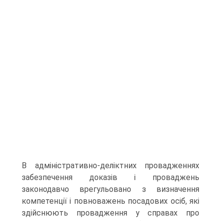
В адміністра­тивно-деліктних провадженнях
забезпечення доказів і прова­джень
законодавчо врегульовано з визначення
компетенції і пов­новажень посадових осіб, які
здійснюють провадження у справах про