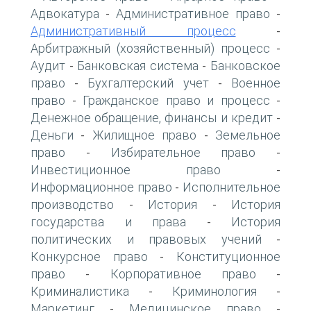
Адвокатура
Административное право
-
-
Административный процесс
-
Арбитражный (хозяйственный) процесс
-
Аудит
Банковская система
Банковское
-
-
право
Бухгалтерский учет
Военное
-
-
право
Гражданское право и процесс
-
-
Денежное обращение, финансы и кредит
-
Деньги
Жилищное право
Земельное
-
-
право
Избирательное право
-
-
Инвестиционное право
-
Информационное право
Исполнительное
-
производство
История
История
-
-
государства и права
История
-
политических и правовых учений
-
Конкурсное право
Конституционное
-
право
Корпоративное право
-
-
Криминалистика
Криминология
-
-
Маркетинг
Медицинское право
-
-