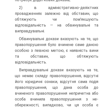
2) в адміністративно-деліктних
провадженнях залежно від обставин, що
обтяжують чи пом’якшують
відповідальність — на обвинувальні та
виправдувальні.
Обвинувальні докази вказують на те, що
правопорушення було вчинене саме даною
особою з певною метою, є наявність вини
та обставин, що обтяжують
відповідальність.
Виправдувальні докази вказують на те,
що немає складу пра­вопорушення, відсутні
його юридичні ознаки, відсутня сама подія
правопорушення, що дана особа до
вчиненого правопо­рушення непричетна або
особа вчинила правопорушення з не­
обережності, випадково, чи ця особа є