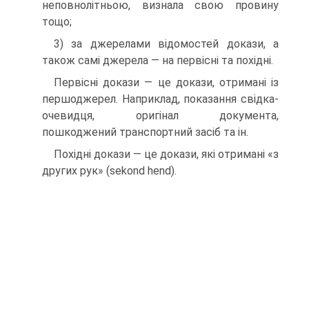
неповнолітньою, визна­ла свою провину
тощо;
3) за джерелами відомостей докази, а
також самі джерела — на первісні та похідні.
Первісні докази — це докази, отримані із
першоджерел. На­приклад, показання свідка-
очевидця, оригінал документа,
пошкоджений транспортний засіб та ін.
Похідні докази — це докази, які отримані «з
других рук» (sekond hend).