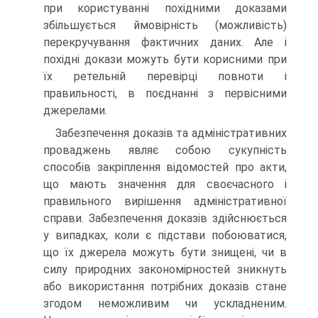
при користуванні похідними доказами
збільшується ймовір­ність (можливість)
перекручування фактичних даних. Але і
похідні докази можуть бути корисними при
їх ретельній пере­вірці повноти і
правильності, в поєднанні з первісними
джере­лами.
Забезпечення доказів та адміністративних
проваджень яв­ляє собою сукупність
способів закріплення відомостей про акти,
що мають значення для своєчасного і
правильного вирі­шення адміністративної
справи. Забезпечення доказів здійс­нюється
у випадках, коли є підстави побоюватися,
що їх дже­рела можуть бути знищені, чи в
силу природних закономірнос­тей зникнуть
або використання потрібних доказів стане
згодом неможливим чи ускладненим.