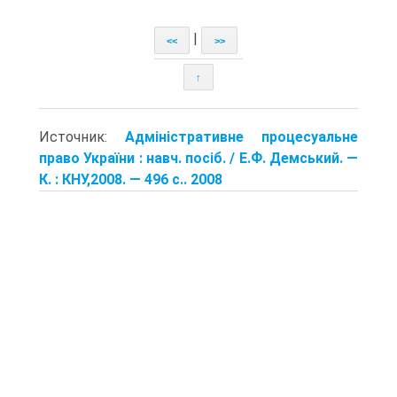
|
<<
>>
↑
Источник:
Адміністративне процесуальне
право України : навч. посіб. / Е.Ф. Демський. —
К. : КНУ,2008. — 496 с.. 2008