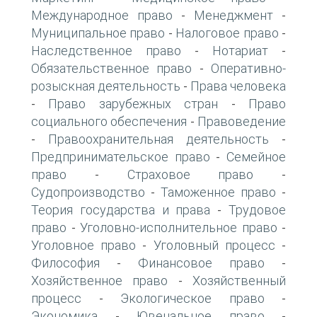
Международное право
Менеджмент
-
-
Муниципальное право
Налоговое право
-
-
Наследственное право
Нотариат
-
-
Обязательственное право
Оперативно-
-
розыскная деятельность
Права человека
-
Право зарубежных стран
Право
-
-
социального обеспечения
Правоведение
-
Правоохранительная деятельность
-
-
Предпринимательское право
Семейное
-
право
Страховое право
-
-
Судопроизводство
Таможенное право
-
-
Теория государства и права
Трудовое
-
право
Уголовно-исполнительное право
-
-
Уголовное право
Уголовный процесс
-
-
Философия
Финансовое право
-
-
Хозяйственное право
Хозяйственный
-
процесс
Экологическое право
-
-
Экономика
Ювенальное право
-
-