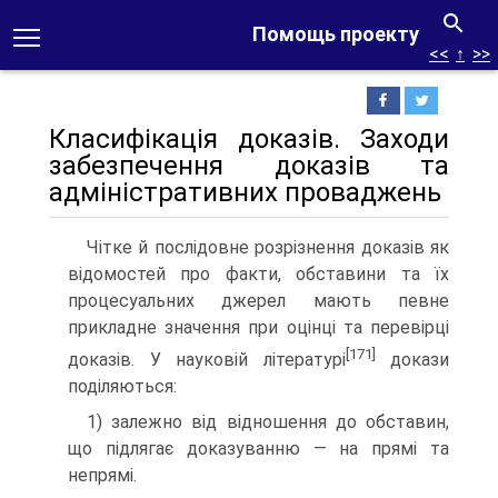
Помощь проекту
<<
↑
>>
Класифікація доказів. Заходи
забезпечення доказів та
адміністративних проваджень
Чітке й послідовне розрізнення доказів як
відомостей про факти, обставини та їх
процесуальних джерел мають певне
прикладне значення при оцінці та перевірці
[171]
доказів. У науковій літературі
докази
поділяються:
1) залежно від відношення до обставин,
що підлягає дока­зуванню — на прямі та
непрямі.