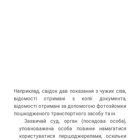
Наприклад, свідок дав показання з чужих слів,
ві­домості отримані з копії документа,
відомості отримані за допо­могою фотозйомки
пошкодженого транспортного засобу та ін.
Зазвичай суд, орган (посадова особа),
уповноважена особа повинні намагатися
користуватися першоджерелами, оскільки