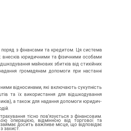
 поряд з фінансами та кредитом. Ця система
ок внесків юридичними та фізичними особами
відшкодування майнових збитків від стихійних
надання громадянам допомоги при настанні
ічними відносинами, які включають сукупність
тів та їх використання для відшкодування
иків), а також для надання допомоги юридич­
дій.
трахування тісно пов’язується з фінансовим.
овою операцією, відмінною від торгової та
і займає досить важливе місце, що відповідає
з захист.