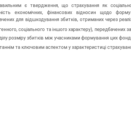
авильним є твердження, що страхування як соціально
ність економічних, фінансових відносин щодо форм
ачених для відшкодування збитків, отриманих через реалі
генного, соціального та іншого характеру), передбачених з
ділу розміру збитків між учасниками формування цих фонд
таннім та ключовим аспектом у характеристиці страхуванн