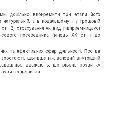
ми, до­цільно виокремити три етапи його
в натуральній, а в подальшому - у грошовій
 ст.; 2) страхування як вид підприємницької
нансового посередника (кінець ХХ ст. і до
ених та ефективних сфер діяльності. Про це
ку зростають швидше ніж валовий внутрішній
праведливо вважають, що рівень розвитку
 розвитку держави.