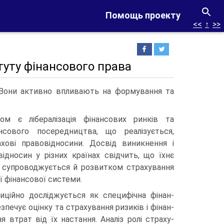
Помощь проекту
<<
↑
>>
итуту фінансового права
і. Вони активно впливають на формування та
м є лібералізація фінансових ринків та
нансового посередництва, що реалізується,
хові правовід­носини. Досвід виникнення і
ідносин у різних країнах свідчить, що їхнє
 супроводжується й розвитком страхування
ї фінансової системи.
иційно досліджується як специфічна фінан­
зпечує оцінку та страхування ризиків і фінан­
 втрат від їх настання. Аналіз ролі страху­