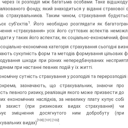
, через їх розподіл між багатьма особами. Таке відшкод
алізованого фонду, який знаходиться у віданні страхової 
ів страхувальників. Таким чином, страхування будується
1
ьох суб’єктів
. Його необхідно розглядати як багатогра
чення «страхування» усіх його суттєвих аспектів неможл
ядати у таких його аспектах, як соціально-еконо­мічний, фі
 соціально-економічна категорія страхування сьогодні виз
ають сукупність форм та методів формування цільових фо
одування шкоди при різних непередбачуваних несприят
дянам при настанні певних подій у їх житті.
ономічну сутність страхування у розподілі та перерозподіл
зокрема, зазначають, що страхувальник, знаючи про
ість певного ризику, реалі­зація якого може призвести до
их економічних наслідків, за невелику плату купує собі
ий захист (при ризикових видах страхування) чи
ечує зміцнення досягнутого ним добробуту (при
[100]
[101]
[102]
увальних видах)
.