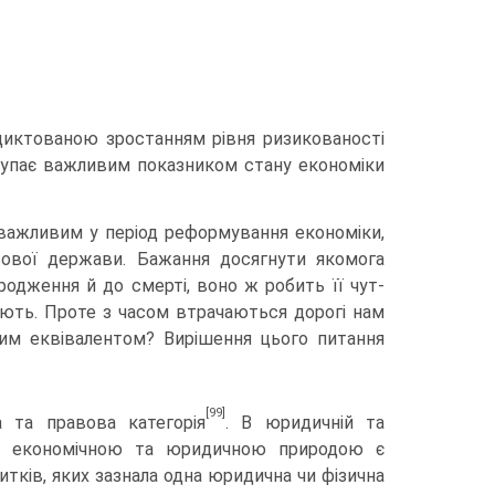
ик­тованою зростанням рівня ризикованості
иступає важливим показником стану економіки
о важливим у період реформування економіки,
авової держави. Бажання досягнути якомога
родження й до смерті, воно ж робить її чут­
ують. Проте з часом втрачаються дорогі нам
вим еквівалентом? Вирішення цього питання
[99]
 та правова категорія
. В юридичній та
оєю економічною та юридичною природою є
итків, яких зазнала одна юридична чи фізична