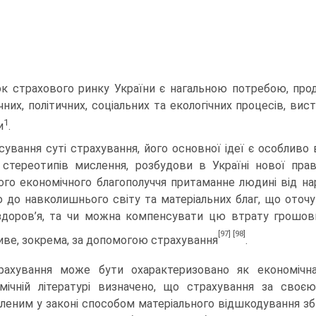
к страхового ринку України є нагальною потребою, прод
чних, політичних, соціальних та екологічних процесів, в
1
и
.
ясування суті страхування, його основної ідеї є особлив
 стереотипів мислення, розбудови в Україні нової пр
ого економічного благополуччя прита­манне людині від на
 до навколишнього світу та матеріальних благ, що оточ
 здоров’я, та чи можна компенсувати цю втрату грошо
[97]
[98]
ве, зокрема, за допомогою страхування
.
рахування може бути охарактеризовано як економічна
мічній літературі визна­чено, що страхування за св
пленим у законі способом матеріального відшко­дування зб