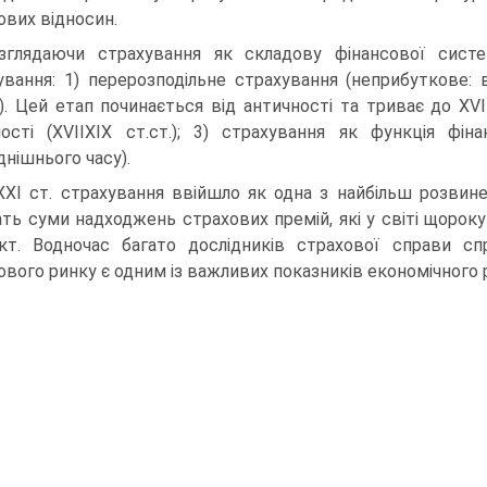
ових відносин.
зглядаючи страхування як складову фінансової систе
вання: 1) перерозподільне страхування (неприбуткове: 
). Цей етап починається від античності та триває до XVI
ності (XVII­XIX ст.ст.); 3) страхування як функція фі
днішнього часу).
ХХІ ст. страхування ввійшло як одна з найбільш розвин
ать суми надходжень страхових премій, які у світі щоро
кт. Водночас багато дослідників страхової справи с
ового ринку є одним із важливих показників економічного