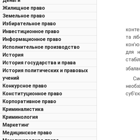
Деньги
Жилищное право
Земельное право
Избирательное право
конте
Инвестиционное право
та лі
Информационное право
кон’ю
Исполнительное производство
для н
История
стабі
История государства и права
збала
История политических и правовых
учений
Си
Конкурсное право
необх
Конституционное право
суб’є
Корпоративное право
Криминалистика
Криминология
Маркетинг
Медицинское право