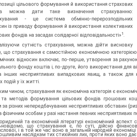
 позиції цільового формування й використання страхових
ів можна дати таке визначення страхуванню:
ахування - це система обмінно-перерозподільних
син із приводу формування й використання колективних
1
ових фондів на засадах солідарної відповідальності»
.
алізуючи сутність страхування, можна дійти висновку
е, що страхування є самостійною економічною категорією
мічних відносин включає, по-перше, утворення за рахун
ального фонду коштів і, по-друге, його використання для 
а інших несприятливих випадкових явищ, а також для 
 подій у їх житті.
ким чином, страхування як економічна категорія є еконо­м
та методів формування цільових фондів грошових кош
 за різних непередбачуваних несприят­ливих обставин (риз
а фізичним особам у разі настання певних несприятливих по
юридичній та економічній літературі економічний аспект с
ьновідомо, що страхування є, по суті, дійсно фінанс
слової, і в той же час воно в загальній народній економіц
тошливим наслідкам тих стихійних лих, проти яких воно дає 