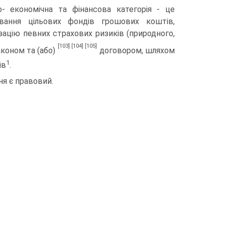
- економічна та фінансова категорія - це
ування цільових фондів грошових коштів,
зацію певних страхових ризиків (природного,
[103]
[104]
[105]
аконом та (або)
договором, шляхом
1
ів
.
я є правовий.