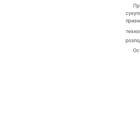
Пр
сукуп
призн
техно
розпо
Ос