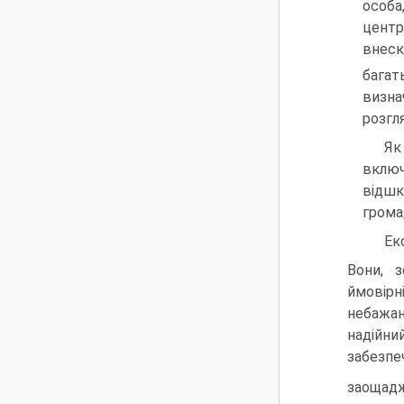
особа
центр
внеск
багат
визна
розгл
Як
включ
відшк
грома
Ек
Вони, 
ймовірн
небажан
надійн
забезп
заощадж