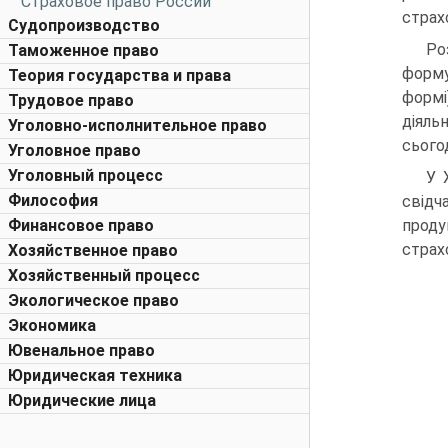
Страховое право России
страх
Судопроизводство
Ро
Таможенное право
форму
Теория государства и права
формі
Трудовое право
діяль
Уголовно-исполнительное право
сього
Уголовное право
Уголовный процесс
У 
Философия
свідч
Финансовое право
проду
страх
Хозяйственное право
Хозяйственный процесс
Экологическое право
Экономика
Ювенальное право
Юридическая техника
Юридические лица