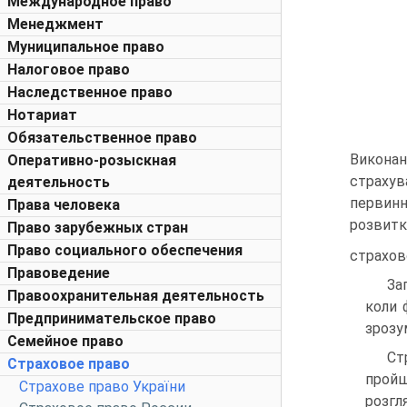
Международное право
Менеджмент
Муниципальное право
Налоговое право
Наследственное право
Нотариат
Обязательственное право
Виконан
Оперативно-розыскная
страхув
деятельность
первинн
Права человека
розвитк
Право зарубежных стран
Право социального обеспечения
страхово
Правоведение
За
Правоохранительная деятельность
коли 
Предпринимательское право
зрозу
Семейное право
Ст
Страховое право
пройш
Страхове право України
розгл