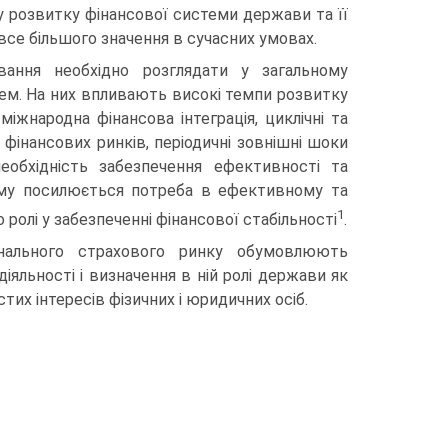
 розвитку фінансової системи держави та її
 все більшого значення в сучасних умовах.
вання необхідно розглядати у загальному
тем. На них впливають високі темпи розвитку
міжнародна фінан­сова інтеграція, циклічні та
 фінансових ринків, періодичні зовнішні шоки
необхідність забезпечення ефективності та
 Тому посилюється потреба в ефективному та
1
ролі у забезпеченні фінансової стабільності
.
онального страхового ринку обумовлюють
іяльності і визначення в ній ролі держави як
тих інтересів фізичних і юридичних осіб.