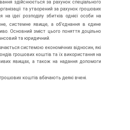
ування здійснюється за рахунок спеціального
організації та утворений за рахунок грошових
 на ідеї розподілу збитків однієї особи на
нне, системне явище, а об’єднання в єдине
иво. Основний зміст цього поняття доцільно
нансовий та юридичний.
начається системою економічних відносин, які
ндів грошових коштів та їх використання на
ливих явищах, а також на надання допомоги
і грошових коштів вбачають деякі вчені.