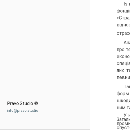
Із
фонд
«Стр
відно
страх
Ан
про т
еконо
спеці
лих т
певних
Та
форм 
шкоди
Pravo.Studio ©
ним т
info@pravo.studio
У 
Загал
проми
спус­