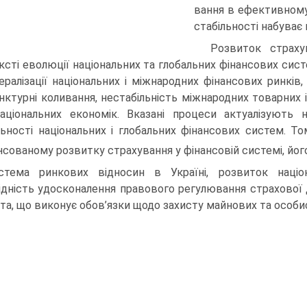
вання в ефективному
стабільності набуває
Розвиток страху
ксті еволюції національних та глобальних фінансових сис
бералізації національних і міжнародних фінансових ринків, 
нктурні коливання, нестабільність міжнародних товарних і
аціональних економік. Вказані процеси актуалізують 
льності національ­них і глобальних фінансових систем.
нсованому розвитку страхування у фінансовій системі, його 
стема ринкових відносин в Україні, розвиток наці
ідність удосконалення право­вого регулювання страхової д
кта, що виконує обов’язки щодо захисту майнових та особис