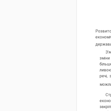
Розвито
економі
держав
З’
зміни
більш
ливою
речі,
можли
Ст
еконо
закрі