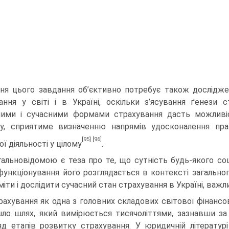
ня цього завдання об’єктивно потребує також дослідже
ання у світі і в Україні, оскільки з’ясування ґенези 
ими і сучасними формами страхування дасть можливіс
у, сприятиме визначенню напрямів удосконалення пра
[95]
[96]
ї діяльності у цілому
.
гальновідомою є теза про те, що сутність будь-якого со
функціонування його розглядається в контексті загально
міти і дослідити сучасний стан страхування в Україні, важл
рахування як одна з головних складових світової фінанс
ло шлях, який вимірюється тисячоліттями, зазнавши за
яд етапів розвитку страхування. У юридичній літератур