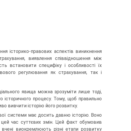
ння історико-правових аспектів виникнення
страхування, виявлення співвідношення між
ть встановити специфіку і особливості їх
вового регулювання як страхування, так і
ціаль­ного явища можна зрозуміти лише тоді,
го історичного процесу. Тому, щоб правильно
иво вивчити історію його розвитку.
ової системи має досить давню історію. Воно
 цей час суттєвих змін. Цей факт обумовив
і вчені виокремлюють різні етапи розвитку