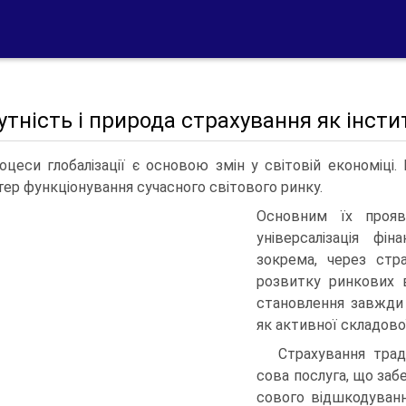
Сутність і природа страхування як інст
оцеси глобалізації є основою змін у світовій економіц
тер функціо­нування сучасного світового ринку.
Основним їх прояво
універсалізація фі
зокрема, через стра
розвитку ринкових в
становлення завжди
як активної складово
Страхування трад
сова послуга, що забе
сового відшкодування