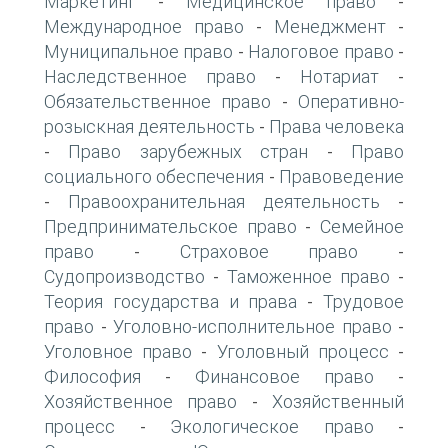
Маркетинг
Медицинское право
-
-
Международное право
Менеджмент
-
-
Муниципальное право
Налоговое право
-
-
Наследственное право
Нотариат
-
-
Обязательственное право
Оперативно-
-
розыскная деятельность
Права человека
-
Право зарубежных стран
Право
-
-
социального обеспечения
Правоведение
-
Правоохранительная деятельность
-
-
Предпринимательское право
Семейное
-
право
Страховое право
-
-
Судопроизводство
Таможенное право
-
-
Теория государства и права
Трудовое
-
право
Уголовно-исполнительное право
-
-
Уголовное право
Уголовный процесс
-
-
Философия
Финансовое право
-
-
Хозяйственное право
Хозяйственный
-
процесс
Экологическое право
-
-