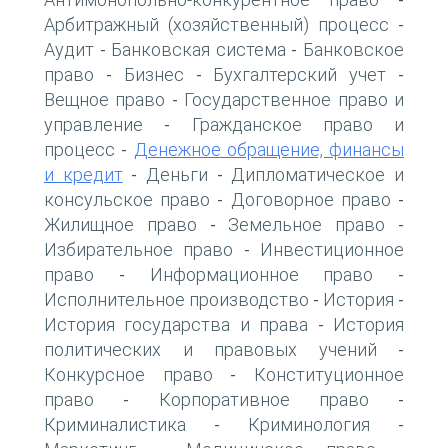
-
Арбитражный (хозяйственный) процесс
-
Аудит
Банковская система
Банковское
-
-
право
Бизнес
Бухгалтерский учет
-
-
-
Вещное право
Государственное право и
-
управление
Гражданское право и
-
процесс
Денежное обращение, финансы
-
и кредит
Деньги
Дипломатическое и
-
-
консульское право
Договорное право
-
-
Жилищное право
Земельное право
-
-
Избирательное право
Инвестиционное
-
право
Информационное право
-
-
Исполнительное производство
История
-
-
История государства и права
История
-
политических и правовых учений
-
Конкурсное право
Конституционное
-
право
Корпоративное право
-
-
Криминалистика
Криминология
-
-