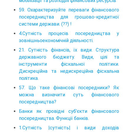
мобілізації та розподілі фінансових ресурсів
59. Охарактеризуйте переваги фінансового
посередництва для грошово-кредитної
системи держави. (??) !
4.Сутність процесів посередництва у
зовнішньоекономічній діяльності.
21. Сутність фінансів, їх види. Структура
державного бюджету. Види, цілі та
інструменти фіскальної політики.
Дискреційна та недискреційна фіскальна
політика.
57. Що таке фінансові посередники? Як
можна визначити суть фінансового
посередництва?
Банки як провідні суб’єкти фінансового
посередництва. Функції банків.
1.Сутність |сутність| і види доходів