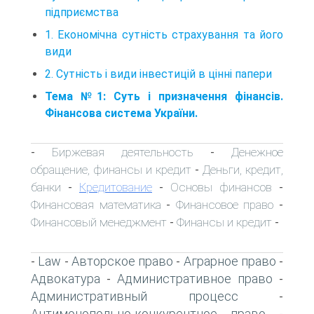
підприємства
1. Економічна сутність страхування та його
види
2. Сутність і види інвестицій в цінні папери
Тема №1: Суть і призначення фінансів.
Фінансова система України.
Биржевая деятельность
Денежное
-
-
обращение, финансы и кредит
Деньги, кредит,
-
банки
Кредитование
Основы финансов
-
-
-
Финансовая математика
Финансовое право
-
-
Финансовый менеджмент
Финансы и кредит
-
-
Law
Авторское право
Аграрное право
-
-
-
-
Адвокатура
Административное право
-
-
Административный процесс
-
Антимонопольно-конкурентное право