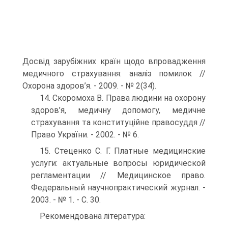
Досвід зарубіжних країн щодо впровадження
медич­ного страхування: аналіз помилок //
Охорона здоров’я. - 2009. - № 2(34).
14. Скоромоха В. Права людини на охорону
здоров’я, медичну допомо­гу, медичне
страхування та конституційне правосуддя //
Право України. - 2002. - № 6.
15. Стеценко С. Г. Платные медицинские
услуги: актуальные вопросы юридической
регламентации // Медицинское право.
Федеральный научно­практический журнал. -
2003. - № 1. - С. 30.
Рекомендована література: