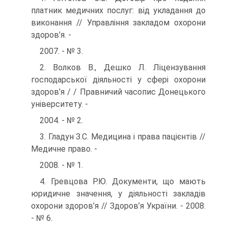
платник медичних послуг: від укладання до
виконання // Управління закладом охорони
здоров’я. -
2007. - № 3.
2. Волков В., Дешко Л. Ліцензування
господарської діяльності у сфе­рі охорони
здоров’я / / Правничий часопис Донецького
університету. -
2004. - № 2.
3. Гладун З.С. Медицина і права пацієнтів //
Медичне право. -
2008. - № 1.
4. Гревцова Р.Ю. Документи, що мають
юридичне значення, у діяль­ності закладів
охорони здоров’я // Здоров’я України. - 2008.
- № 6.