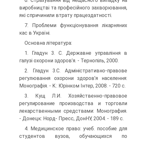
6. Страхування від нещасного випадку на
виробництві та про­фесійного захворювання,
які спричинили втрату працездатності.
7. Проблеми функціонування лікарняних
кас в Україні.
Основна література:
1. Гладун 3. С. Державне управління в
галузі охорони здоров’я. - Тернопіль, 2000.
2. Гладун 3.С. Адміністративно-правове
регулювання охорони здо­ров’я населення:
Монографія. - K.: Юрінком Інтер, 2008. - 720 с.
3. Кущ Л.И. Хозяйственно-правовое
регулирование производства и торговли
лекарственными средствами: Монография.
- Донецк: Норд- Пресс, ДонНУ, 2004. - 189 с.
4. Медицинское право: учеб. пособие для
студентов вузов, обучаю­щихся по