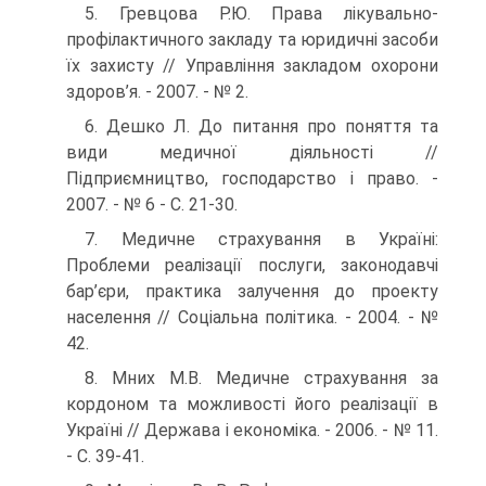
5. Гревцова Р.Ю. Права лікувально-
профілактичного закладу та юридичні засоби
їх захисту // Управління закладом охорони
здоров’я. - 2007. - № 2.
6. Дешко Л. До питання про поняття та
види медичної діяльності //
Підприємництво, господарство і право. -
2007. - № 6 - С. 21-30.
7. Медичне страхування в Україні:
Проблеми реалізації послуги, за­конодавчі
бар’єри, практика залучення до проекту
населення // Соціальна політика. - 2004. - №
42.
8. Мних М.В. Медичне страхування за
кордоном та можливості його реалізації в
Україні // Держава і економіка. - 2006. - № 11.
- С. 39-41.