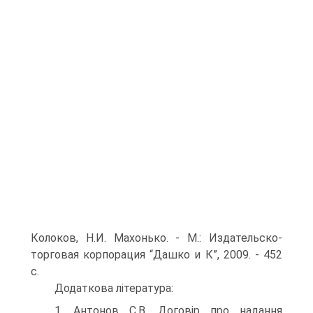
Колоков, Н.И. Махонько. - М.: Издательско-
торговая корпорация “Дашко и К”, 2009. - 452
с.
Додаткова література:
1. Антонов С.В. Договір про надання