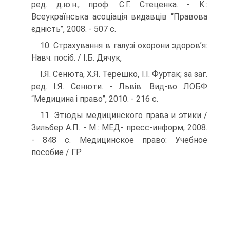
ред. д.ю.н., проф. С.Г. Стеценка. - K.:
Всеукраїн­ська асоціація видавців “Правова
єдність”, 2008. - 507 с.
10. Страхування в галузі охорони здоров’я:
Навч. посіб. / І.Б. Дячук,
І.Я. Сенюта, Х.Я. Терешко, І.І. Фуртак; за заг.
ред. І.Я. Сенюти. - Львів: Вид-во ЛОБФ
“Медицина і право”, 2010. - 216 с.
11. Этюды медицинского права и этики /
Зильбер А.П. - М.: МЕД- пресс-информ, 2008.
- 848 с. Медицинское право: Учебное
пособие / Г.Р.