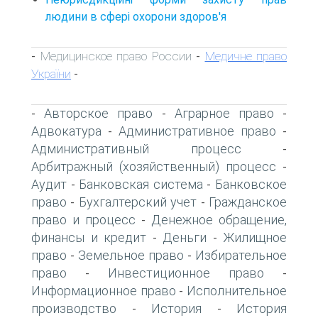
людини в сфері охорони здоров'я
Медицинское право России
Медичне право
-
-
України
-
Авторское право
Аграрное право
-
-
-
Адвокатура
Административное право
-
-
Административный процесс
-
Арбитражный (хозяйственный) процесс
-
Аудит
Банковская система
Банковское
-
-
право
Бухгалтерский учет
Гражданское
-
-
право и процесс
Денежное обращение,
-
финансы и кредит
Деньги
Жилищное
-
-
право
Земельное право
Избирательное
-
-
право
Инвестиционное право
-
-
Информационное право
Исполнительное
-
производство
История
История
-
-