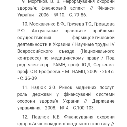
9. Мортіков В. В. Реформування охорони
здоров’я: фінансовий ас­пект // Фінанси
України. - 2006. - № 10. - С. 79-86.
10. Москаленко В.Ф., Грузева Т.С., Гревцова
Р.Ю. Актуальные правовые проблемы
осуществления фармацевтической
деятельности в Украине / Научные труды IV
Всероссийского съезда (Национального
конгресса) по медицинскому праву / Под
ред. член-корр. РАМН, проф. Ю.Д. Сергеева,
проф. С.В. Ерофеева. - М.: НАМП, 2009. - 364 с.
- С. 36-39.
11. Надюк 3.0. Ринок медичних послуг:
роль держави у фінансуван­ні системи
охорони здоров’я України // Державне
управління. - 2008. - № 4. - С.100-103.
12. Павлюк К.В. Фінансування охорони
здоров’я як складової люд­ського капіталу //