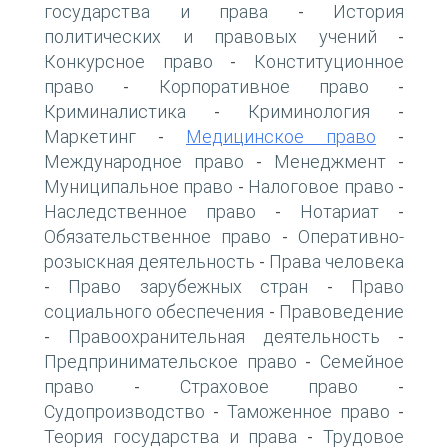
государства и права
История
-
политических и правовых учений
-
Конкурсное право
Конституционное
-
право
Корпоративное право
-
-
Криминалистика
Криминология
-
-
Маркетинг
Медицинское право
-
-
Международное право
Менеджмент
-
-
Муниципальное право
Налоговое право
-
-
Наследственное право
Нотариат
-
-
Обязательственное право
Оперативно-
-
розыскная деятельность
Права человека
-
Право зарубежных стран
Право
-
-
социального обеспечения
Правоведение
-
Правоохранительная деятельность
-
-
Предпринимательское право
Семейное
-
право
Страховое право
-
-
Судопроизводство
Таможенное право
-
-
Теория государства и права
Трудовое
-