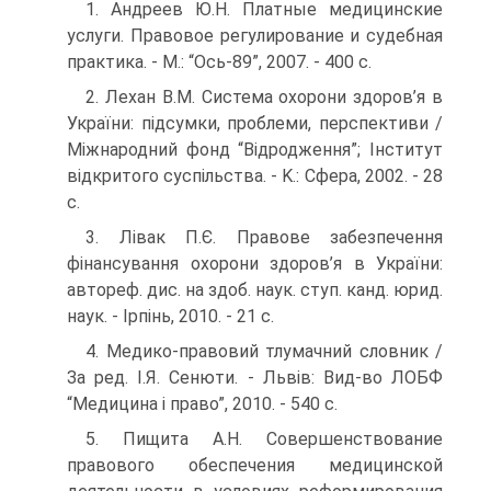
1. Андреев Ю.Н. Платные медицинские
услуги. Правовое регулирова­ние и судебная
практика. - М.: “Ось-89”, 2007. - 400 с.
2. Лехан В.М. Система охорони здоров’я в
України: підсумки, про­блеми, перспективи /
Міжнародний фонд “Відродження”; Інститут
відкри­того суспільства. - K.: Сфера, 2002. - 28
с.
3. Лівак П.Є. Правове забезпечення
фінансування охорони здоров’я в України:
автореф. дис. на здоб. наук. ступ. канд. юрид.
наук. - Ірпінь, 2010. - 21 с.
4. Медико-правовий тлумачний словник /
За ред. І.Я. Сенюти. - Львів: Вид-во ЛОБФ
“Медицина і право”, 2010. - 540 с.
5. Пищита А.Н. Совершенствование
правового обеспечения медицин­ской