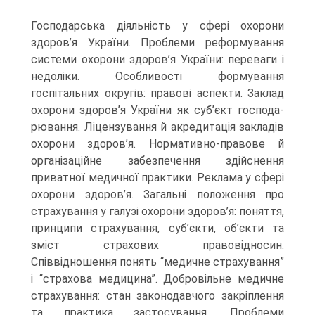
Господарська діяльність у сфері охорони
здоров’я України. Про­блеми реформування
системи охорони здоров’я України: переваги і
недоліки. Особливості формування
госпітальних округів: право­ві аспекти. Заклад
охорони здоров’я України як суб’єкт господа­
рювання. Ліцензування й акредитація закладів
охорони здоров’я. Нормативно-правове й
організаційне забезпечення здійснення
приватної медичної практики. Реклама у сфері
охорони здоров’я. Загальні положення про
страхування у галузі охорони здоров’я: поняття,
принципи страхування, суб’єкти, об’єкти та
зміст стра­хових правовідносин.
Співвідношення понять “медичне страхуван­ня”
і “страхова медицина”. Добровільне медичне
страхування: стан законодавчого закріплення
та практика застосування. Проблеми