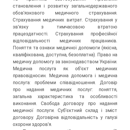
становлення і розвитку загальнодержавного
обов’язкового медич­ного страхування.
Страхування медичних витрат. Страхування у
зв’язку з тимчасовою втратою
працездатності. Страхування профе­сійної
відповідальності медичних працівників.
Поняття та ознаки медичної допомоги (якісна,
кваліфікована, доступна, безоплатна). Право на
медичну допомогу за законодавством України.
Медич­на послуга як об’єкт медичних
правовідносин. Медична допомога і медична
послуга: проблеми співвідношення. Договір
про надан­ня медичних послуг: поняття,
загальна характеристика та особли­вості
виконання. Свобода договору про надання
медичної послуги. Суб’єктний склад і зміст
договору. Договірна відповідальність у галузі
охорони здоров’я.