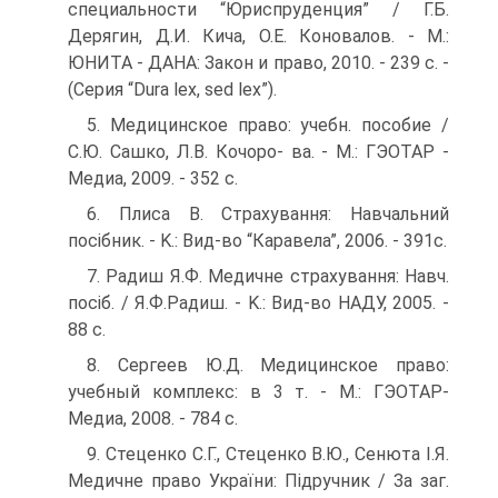
специальности “Юриспруденция” / Г.Б.
Дерягин, Д.И. Кича, О.Е. Коновалов. - М.:
ЮНИТА - ДАНА: Закон и право, 2010. - 239 с. -
(Серия “Dura lex, sed lex”).
5. Медицинское право: учебн. пособие /
С.Ю. Сашко, Л.В. Кочоро- ва. - М.: ГЭОТАР -
Медиа, 2009. - 352 с.
6. Плиса В. Страхування: Навчальний
посібник. - K.: Вид-во “Кара­вела”, 2006. - 391с.
7. Радиш Я.Ф. Медичне страхування: Навч.
посіб. / Я.Ф.Радиш. - K.: Вид-во НАДУ, 2005. -
88 с.
8. Сергеев Ю.Д. Медицинское право:
учебный комплекс: в 3 т. - М.: ГЭОТАР-
Медиа, 2008. - 784 с.
9. Стеценко С.Г., Стеценко В.Ю., Сенюта І.Я.
Медичне право Украї­ни: Підручник / За заг.