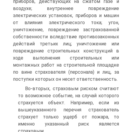
приборов, действующих на сжатом газе и
воздухе; внут­реннее повреждение
электрических установок, приборов и машин
от влияния электрического тока; угон,
уничтожение, повреждение за­страхованной
собственности вследствие противозаконных
действий третьих лиц; уничтожение или
повреждение строительных конструк­ций в
ходе выполнения строительных или
монтажных работ на строительной площадке
по вине страхователя (персонала) и лиц, за
поступки которых он несет ответственность.
Во-вторых, страховым риском считают
то возможное событие, на случай которого
страхуется объект. Например, если из
вышеука­занного перечня страхователь
страхует только ущерб от пожара, то
именно указанный риск является
страховым.