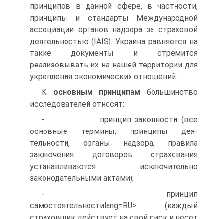
принципов в данной сфере, в частности,
принципы и стандарты Международной
ассоциа­ции органов надзора за страховой
деятельностью (IAIS). Украина рав­няется на
такие документы и стремится
реализовывать их на нашей территории для
укрепления экономических отношений.
К
основным принципам
большинство
исследователей относят:
- принцип законности (все
основные термины, принципы дея­
тельности, органы надзора, правила
заключения договоров страхова­ния
устанавливаются исключительно
законодательными актами);
- принцип
самостоятельностиlang=RU> (каждый
страховщик действует на свой риск и несет