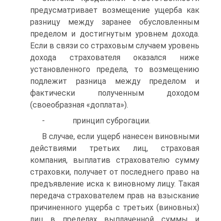
предусматривает возме­щение ущерба как
разницу между заранее обусловленным
пределом и достигнутым уровнем дохода.
Если в связи со страховым случаем уровень
дохода страхователя оказался ниже
установленного предела, то возмещению
подлежит разница между пределом и
фактически по­лученным доходом
(своеобразная «доплата»).
- принцип суброгации.
В случае, если ущерб нанесен виновными
действиями третьих лиц, страховая
компания, выплатив страхователю сумму
страховки, получает от последнего право на
предъявление иска к виновному ли­цу. Такая
передача страхователем прав на взыскание
причиненного ущерба с третьих (виновных)
лиц в пределах выплаченной суммы и