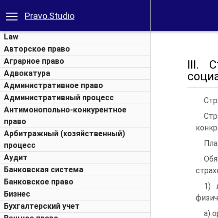
Pravo.Studio
Law
Авторское право
Аграрное право
III.
Адвокатура
соци
Административное право
Административный процесс
Стр
Антимонопольно-конкурентное
Стр
право
конкр
Арбитражный (хозяйственный)
Пла
процесс
Аудит
Об
Банковская система
страх
Банковское право
1) 
Бизнес
физич
Бухгалтерский учет
а) 