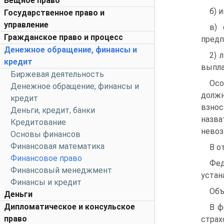
Вещное право
б) 
Государственное право и
управление
в) 
Гражданское право и процесс
предп
Денежное обращение, финансы и
2) 
кредит
выпла
Биржевая деятельность
Осо
Денежное обращение, финансы и
должн
кредит
взнос
Деньги, кредит, банки
назва
Кредитование
невоз
Основы финансов
Финансовая математика
В о
Финансовое право
Фе
Финансовый менеджмент
устан
Финансы и кредит
Объ
Деньги
Дипломатическое и консульское
В ф
право
страх