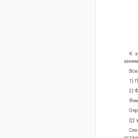
К э
заним
Все
1) 
2) 
Фик
Опр
((2 
Сло
устан