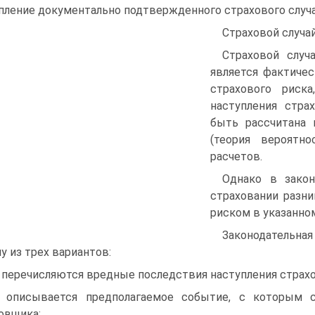
пление документально подтвержденного страхового случа
Страховой случай
Страховой случ
является фактичес
страхового риск
наступления стра
быть рассчитана 
(теория вероятн
расчетов.
Однако в закон
страховании разн
риском в указанно
Законодательна
у из трех вариантов:
: перечисляются вредные последствия наступления страхо
: описывается предполагаемое событие, с которым с
овщика;