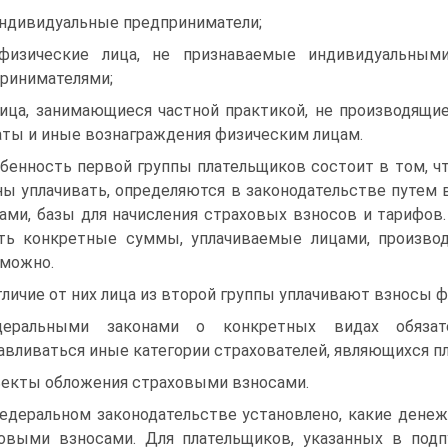
индивидуальные предприниматели;
физические лица, не признаваемые индивидуальным
ринимателями;
лица, занимающиеся частной практикой, не производящи
ты и иные вознаграждения физическим лицам.
бенность первой группы плательщиков состоит в том, ч
ы уплачивать, определяются в законодательстве путем
ами, базы для начисления страховых взносов и тарифов
ть конкретные суммы, уплачиваемые лицами, произво
можно.
тличие от них лица из второй группы уплачивают взносы 
деральными законами о конкретных видах обязате
авливаться иные категории страхователей, являющихся п
екты обложения страховыми взносами.
едеральном законодательстве установлено, какие ден
овыми взносами. Для плательщиков, указанных в подпу