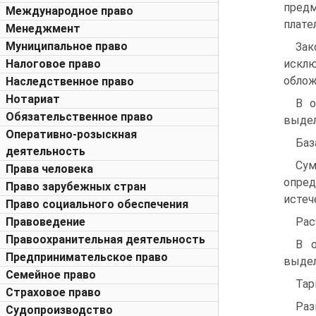
пред
Международное право
плате
Менеджмент
Муниципальное право
Зак
Налоговое право
исклю
облож
Наследственное право
Нотариат
В о
Обязательственное право
выдел
Оперативно-розыскная
Баз
деятельность
Сум
Права человека
опред
Право зарубежных стран
истеч
Право социального обеспечения
Правоведение
Рас
Правоохранительная деятельность
В о
Предпринимательское право
выдел
Семейное право
Тар
Страховое право
Раз
Судопроизводство