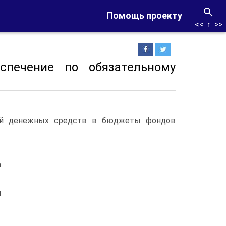
Помощь проекту
<<
↑
>>
еспечение по обязательному
ний денежных средств в бюджеты фондов
а
я