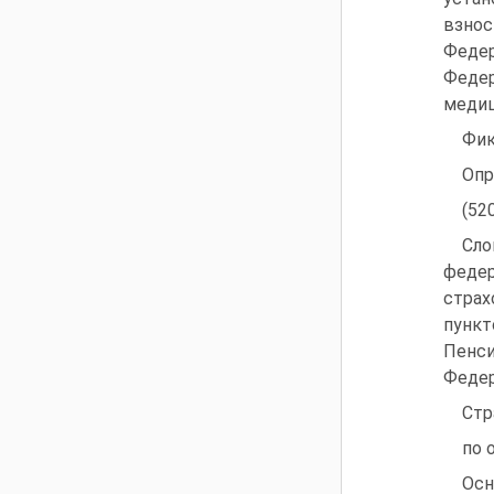
взнос
Федер
Федер
медиц
Фик
Опр
(520
Сло
федер
стра
пункт
Пенс
Федер
Стр
по 
Осн