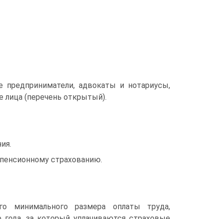
е предприниматели, адвокаты и нотариусы,
е лица (перечень открытый).
ия.
 пенсионному страхованию.
го минимального размера оплаты труда,
 года, за который уплачиваются страховые