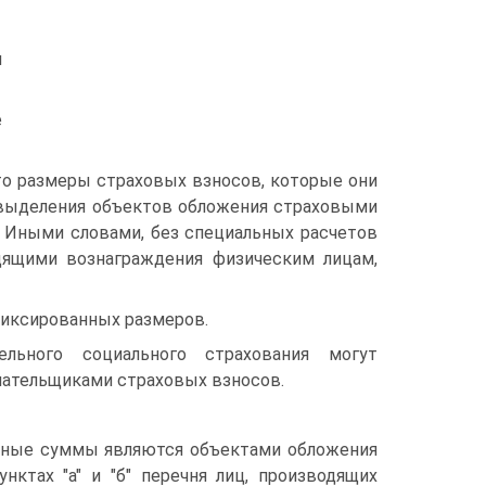
и
е
то размеры страховых взносов, которые они
 выделения объектов обложения страховыми
. Иными словами, без специальных расчетов
дящими вознаграждения физическим лицам,
фиксированных размеров.
льного социального страхования могут
лательщиками страховых взносов.
ежные суммы являются объектами обложения
нктах "а" и "б" перечня лиц, производящих