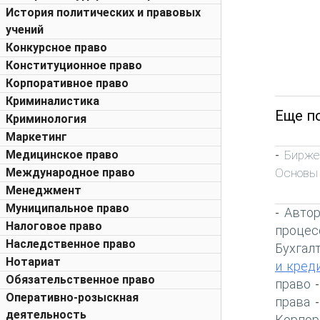
История политических и правовых
учений
Конкурсное право
Конституционное право
Корпоративное право
Криминалистика
Еще п
Криминология
Маркетинг
Бирже
Медицинское право
-
Основы
Международное право
Менеджмент
Муниципальное право
Автор
-
Налоговое право
процес
Наследственное право
Бухгал
Нотариат
и кред
Обязательственное право
право
Оперативно-розыскная
права
деятельность
Корпор