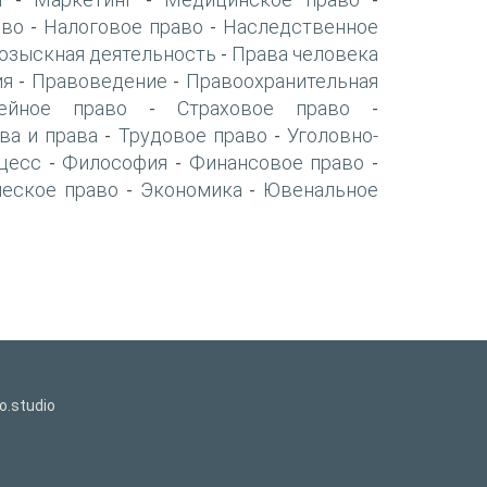
-
-
-
аво
Налоговое право
Наследственное
-
-
озыскная деятельность
Права человека
-
ия
Правоведение
Правоохранительная
-
-
ейное право
Страховое право
-
-
ва и права
Трудовое право
Уголовно-
-
-
цесс
Философия
Финансовое право
-
-
-
ческое право
Экономика
Ювенальное
-
-
o.studio