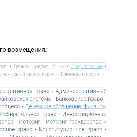
го возмещения.:
дит
Деньги, кредит, банки
Кредитование
-
-
-
инансовый менеджмент
Финансы и кредит
-
-
истративное право
Административный
-
Банковская система
Банковское право
-
-
процесс
Денежное обращение, финансы
-
Избирательное право
Инвестиционное
-
дство
История
История государства и
-
-
рсное право
Конституционное право
-
-
я
Маркетинг
Медицинское право