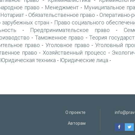
-
-
ародное право
Менеджмент
Муниципальное пр
-
-
Нотариат
Обязательственное право
Оперативно-р
-
-
-
 зарубежных стран
Право социального обеспечен
-
ьность
Предпринимательское право
Сем
-
-
оизводство
Таможенное право
Теория государст
-
-
ительное право
Уголовное право
Уголовный про
-
-
твенное право
Хозяйственный процесс
Экологи
-
-
Юридическая техника
Юридические лица
-
-
-
О проекте
info@prav
Авторам