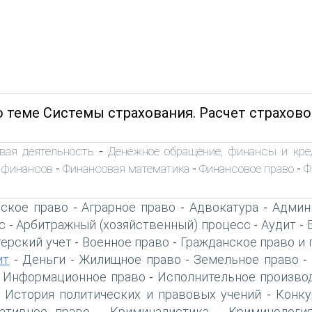
о теме Системы страхования. Расчет страхово
вая деятельность
Денежное обращение, финансы и кре
-
 финансов
Финансовая математика
Финансовое право
Ф
-
-
-
ское право
Аграрное право
Адвокатура
Админ
-
-
-
с
Арбитражный (хозяйственный) процесс
Аудит
-
-
-
терский учет
Военное право
Гражданское право и 
-
-
ит
Деньги
Жилищное право
Земельное право
-
-
-
-
Информационное право
Исполнительное произво
-
-
История политических и правовых учений
Конку
-
-
ативное право
Криминалистика
Криминологи