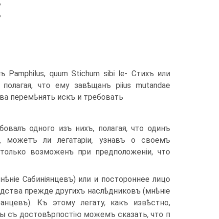
ъ
ъ
нъ Pamphilus, quum Stichum sibi le- Стихъ или
, полагая, что ему завѣщанъ piius mutandae
нрава перемѣнять искъ и требовать
бовалъ одного изъ нихъ, полагая, что одинъ
, можетъ ли легатаріи, узнавъ о своемъ
только воз­моженъ при предположеніи, что
мнѣніе Сабиніянцевъ) или и постороннее лицо
ѣдства прежде другихъ наслѣдни­ковъ (мнѣніе
анцевъ). Къ этому легату, какъ извѣстно,
мы съ достовѣрпостію мо­жемъ сказать, что п