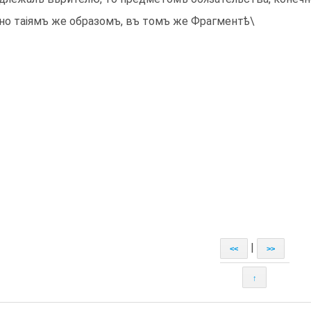
но таіямъ же образомъ, въ томъ же Фрагментѣ\
|
<<
>>
↑