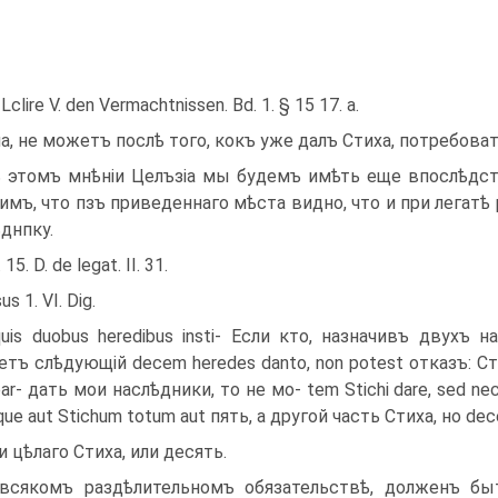
 Lclire V. den Vermachtnissen. Bd. 1. § 15 17. a.
а, не можетъ послѣ того, кокъ уже далъ Стиха, потребоват
 этомъ мнѣніи Целъзіа мы будемъ имѣть еще впослѣдств
имъ, что пзъ приведен­наго мѣста видно, что и при легат
ѣднпку.
. 15. D. de legat. II. 31.
us 1. VI. Dig.
quis duobus heredibus insti- Если кто, назначивъ двухъ на-
етъ слѣдующій decem heredes danto, non potest отказъ: Ст
 par- дать мои наслѣдники, то не мо- tem Stichi dare, sed
ue aut Stichum totum aut пять, а другой часть Стиха, но de
и цѣлаго Стиха, или десять.
всякомъ раздѣлительномъ обязательствѣ, долженъ быт