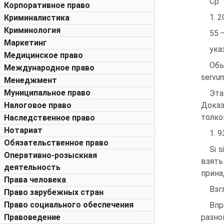
Ср. 
Корпоративное право
1. 2
Криминалистика
Криминология
55 
Маркетинг
ука
Медицинское право
Обы
Международное право
servum
Менеджмент
Муниципальное право
Эта
Налоговое право
Дока
толко
Наследственное право
Нотариат
1. 9
Обязательственное право
Si 
Оперативно-розыскная
взять
деятельность
прина
Права человека
Взг
Право зарубежных стран
Право социального обеспечения
Впр
Правоведение
разно