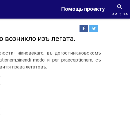
Помощь проекту
<<
↑
>>
о возникло изъ легата.
юсти- ніановекаго; въ догостиніановскомъ
ionem,sinendi modo и per praeceptionem, съ
витія права легатовъ.
)
,
о
у