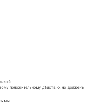
заній.
но­вому положительному дѣйствію, но долженъ
мъ мы