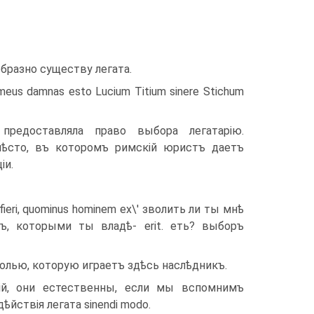
бразно существу легата.
us damnas esto Lucium Titium sinere Stichum
 предоставляла право выбора легатарію.
ѣсто, въ которомъ римскій юристъ даетъ
іи.
 fieri, quominus hominem ex\' зволить ли ты мнѣ
въ, которыми ты владѣ- erit. еть? выборъ
лью, ко­торую играетъ здѣсь наслѣдникъ.
ій, они естественны, если мы вспомнимъ
йствія легата sinendi modo.