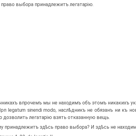
 право выбора принадлежитъ легатарію.
чникахъ впрочемъ мы не находимъ объ этомъ никакихъ ука
Прп legatum sinendi modo, наслѣдникъ не обязанъ ни къ 
о дозволить лега­тарію взять отказанную вещь.
у принадлежитъ здѣсь право выбора? И здѣсь не находи