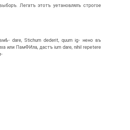
вы­боръ. Легатъ этотъ уетановлялъ строгое
вмѣ- dare, Stichum dederit, quum ig- нено въ
иха или ПамФИла, дастъ ium dare, nihil repetere
м-