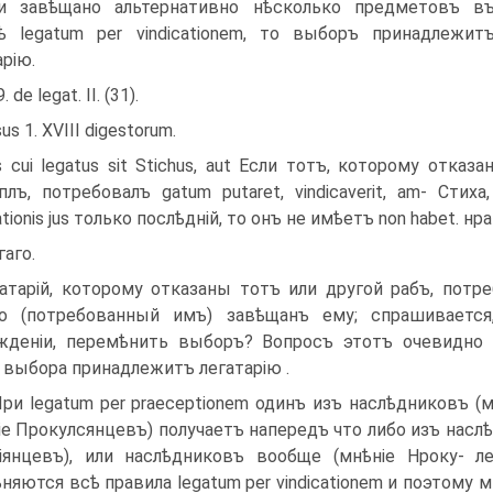
и завѣщано альтернативно нѣсколько предметовъ в
 legatum per vindicationem, то выборъ принадлежит
арію.
9. de legat. II. (31).
us 1. XVIII digestorum.
is cui legatus sit Stichus, aut Если тотъ, которому отказа
лъ, потребовалъ gatum putaret, vindicaverit, am- Стиха
cationis jus только послѣдній, то онъ не имѣетъ non habet. 
гаго.
атарій, которому отказаны тотъ или другой рабъ, потре
ко (потребованный имъ) завѣщанъ ему; спрашивается
жденіи, перемѣнить выборъ? Вопросъ этотъ очевидно 
 выбора принадлежитъ легата­рію .
При legatum per praeceptionem одинъ изъ наслѣдниковъ (
іе Прокулсянцевъ) полу­чаетъ напередъ что либо изъ насл
іянцевъ), или наслѣдниковъ вообще (мнѣніе Нроку- ле
няются всѣ правила legatum per vindicationem и поэтому 