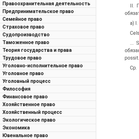
Правоохранительная деятельность
II.
Предпринимательское право
обяза
Семейное право
а) I
Страховое право
Cel
Судопроизводство
Таможенное право
...
Теория государства и права
обязан
Трудовое право
possit
Уголовно-исполнительное право
Ср.
Уголовное право
Уголовный процесс
Философия
Финансовое право
Хозяйственное право
Хозяйственный процесс
Экологическое право
Экономика
Ювенальное право