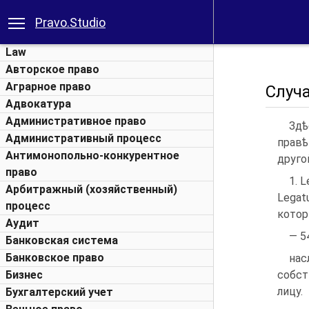
Pravo.Studio
Law
Авторское право
Аграрное право
Случа
Адвокатура
Административное право
Здѣ
Административный процесс
правѣ
Антимонопольно-конкурентное
друго
право
1. 
Арбитражный (хозяйственный)
Legat
процесс
кото
Аудит
— 5
Банковская система
Банковское право
на
Бизнес
собст
лицу.
Бухгалтерский учет