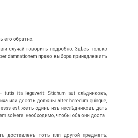
ь его обратно.
іи случай говорить подробно. Здѣсь только
ѣ per damnationem право выбора принадлежитъ
 tutis ita legaverit: Stichum aut слѣдниковъ,
иха или десять должны alter heredum quinque,
 necesss est жетъ одинъ изъ наслѣдниковъ дать
cem solvere. необходимо, чтобы оба они доста­
ь достав­ленъ тотъ плп другой предметъ;