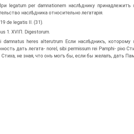
 При legatum per damnationem наслѣднику принадлежитъ 
тельство наслѣдника относительно легатарія.
. 19 de legatis II. (31).
sus 1. ХѴІП. Digestorum.
. Si damnatus heres alterutrum Если наслѣдникъ, которому 
ность дать легата- norel, sibi permissum rei Pamphi- рію Ст
. Стиха, не зная, что онъ могъ бы, если бы желалъ, дать Па