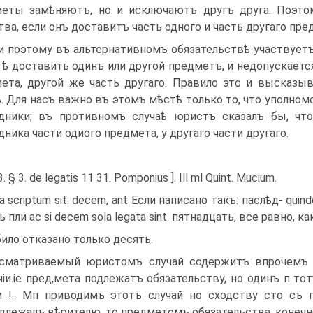
еты замѣняютъ, но и исклю­чаютъ другъ друга. Поэто
тва, если онъ доставитъ часть одного и часть другаго пред
и поэтому въ альтернативномъ обязательствѣ участвуетъ
ѣ доставить одинъ или другой предметъ, и недопускаетс
ета, другой же часть другаго. Правило это и высказы
. Для насъ важно въ этомъ мѣстѣ только то, что уполно
дники; въ противномъ случаѣ юристъ сказалъ бы, что
дника части одиого предмета, у другаго части другаго.
3. § 3. de legatis 11 31. Pomponius ]. Ill ml Quint. Mucium.
ita scriptum sit: decern, ant Если написано такъ: паслѣд- qui
 пли ас si decem sola legata sint. пятнадцать, все равно, к
било отказано только десять.
сматриваемый юристомъ случай содержитъ впрочемъ т
чіи.іе пред,мета подлежатъ обязательству, но одинъ п 
 !.. Мп приводимъ этотъ случай но сходству сто съ 
длежалъ вѣрителю, то предметомъ обязательства, конечно 