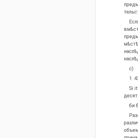
предм
тельс
Есл
вмѣст
предм
мѣстѣ
наслѣ
наслѣ
c)
1. 4
Si 
десять
би 
Раз
разли
объем
прина