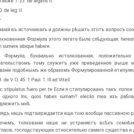
также 1. 23. de legatis II.
О. de leg. II.
—
заній въ источникахъ и должны рѣшить этотъ вопросъ соо
кновенная Формула этого легата была слѣдующая: heresme
 sumere sibique habere.
 Формула, буквально истолкованная, положительно
зательствомъ тому служитъ уже приве­денное выше м
ваніе подобнымъ же образомъ Формулированной етипуляц
3. de V. О. 45. 1 Paul. 1. Ill ad Vitell.
sic stipulatus fuero per te Если я стипулированъ такъ: по­пои
 одного lns, quos habes sumam? eleclio mea изъ рабо
длежитъ мнѣ.
лядъ нашъ подтверждается еще тою вообще пассивною ро
очемъ, толкованіе наше не устраняетъ всѣхъ сомнѣн
гласіе, господствующее относи­тельно самаго существа и дѣ