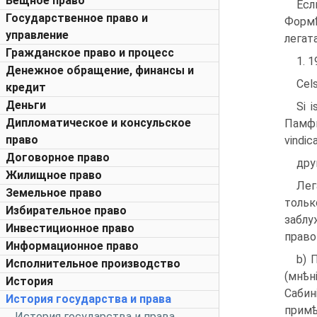
Вещное право
Есл
Государственное право и
Формѣ
управление
легат
Гражданское право и процесс
1. 1
Денежное обращение, финансы и
Cels
кредит
Деньги
Si 
Дипломатическое и консульское
Памфп
право
vindi
Договорное право
дру
Жилищное право
Лег
Земельное право
толь
Избирательное право
заблу
Инвестиционное право
право
Информационное право
b) 
Исполнительное производство
(мнѣн
История
Сабин
История государства и права
примѣ
История государства и права