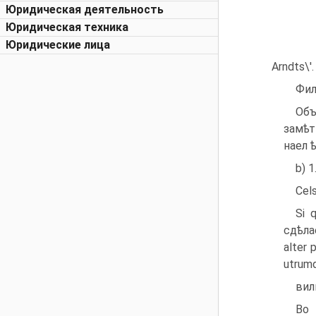
Юридическая деятельность
Юридическая техника
Юридические лица
Arndts\'.
Фил
Объ
замѣт
наел 
b) 1
Cels
Si 
сдѣла
alter
utrumq
вил
Во 