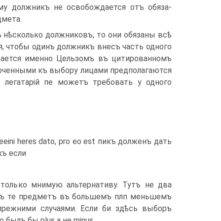
му должникъ не освобождается отъ обяза­
­мета.
 нѣ­сколько должниковъ, то они обязаны всѣ
я, чтобы одинъ должникъ внесъ часть одного
­вается именно Цельзомъ въ цитированномъ
моченными къ выбору лицами предполагаются
 легатарій пе можетъ требовать у одного
ndeeini heres dato, pro eo est пикъ долженъ дать
акъ если
олько мнимую альтернативу. Тутъ не два
тотъ те предметъ въ большемъ плп мень­шемъ
преж­ними случаями. Если би здѣсь выборъ
былъ бы plus а не minus.