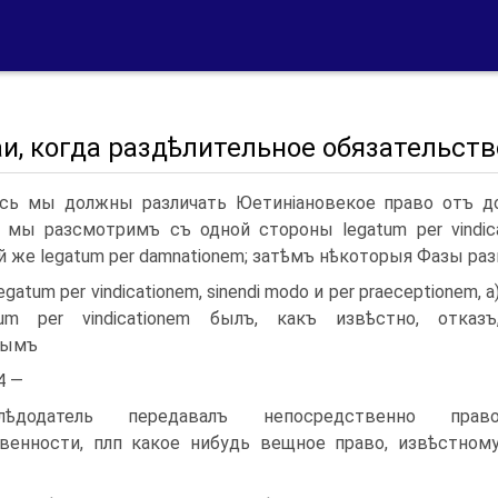
и, когда раздѣлительное обязательств
сь мы должны различать Юетиніановекое право отъ до
 мы разсмотримъ съ одной стороны legatum per vindicat
й же legatum per damnationem; затѣмъ нѣкоторыя Фазы раз­
Legatum per vindicationem, sinendi modo и per praeceptionem, a
um per vindicationem былъ, какъ извѣстно, отказъ
рымъ
4 —
слѣдодатель передавалъ непосредственно прав
венности, плп какое нибудь вещное право, извѣстном