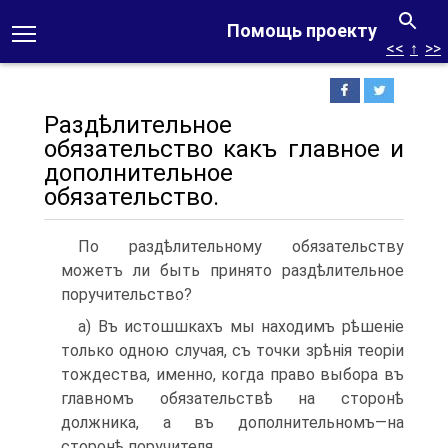
Помощь проекту
<<
↑
>>
Раздѣлительное
обязательство какъ главное и
допол­нительное
обязательство.
По раздѣлительному обязательству
можетъ ли быть принято раздѣ­лительное
поручительство?
а) Въ истошшкахъ мы находимъ рѣшеніе
только одною случая, съ точки зрѣнія теоріи
тождества, именно, когда право выбора въ
глав­номъ обязательствѣ на сторонѣ
должника, а въ дополнительномъ—на
сторонѣ поручителя.