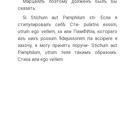
Марцеллъ поэтому долженъ былъ бы
сказать:
Si Stichum aut Pamphilum sti- Если я
стипулировалъ себѣ Сти- pulatns esssm,
utrum ego vellem, ха или ПамФИла, котораго
изъ нихъ possum fidejussorem ita accipere я
захочу, я могу принять поручи- Stichum aut
Pamphilum, utrum теля такимъ образомъ:
Стиха или ego vellem.