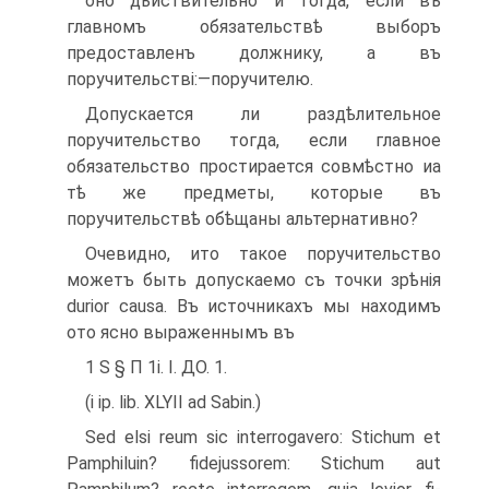
оно дѣйствительно и тогда, если въ
главномъ обязательствѣ выборъ
предоставленъ должнику, а въ
поручительстві:—поручителю.
Допускается ли раздѣлительное
поручительство тогда, если главное
обязательство простирается совмѣстно иа
тѣ же предметы, которые въ
поручительствѣ обѣщаны альтернативно?
Очевидно, ито такое поручительство
можетъ быть допускаемо съ точки зрѣнія
durior causa. Въ источникахъ мы находимъ
ото ясно вы­раженнымъ въ
1 S § П 1і. I. ДО. 1.
(і ip. lib. XLYII ad Sabin.)
Sed elsi reum sic interrogavero: Stichum et
Pamphiluin? fidejusso­rem: Stichum aut