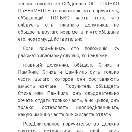
теоріи тождества Слѣдовало ОІ.Г ТОЛЬКО
ПрННоМНПТЬ то положеніе, что поручитель,
обѣщающій ТОЛЬ­КО часть того, что
слѣдуетъ отъ главнаго должника, не
обѣщаетъ другаго ирер,мета., и что обѣщаніе
его, нозтому, дѣйствительно.
Если примѣнимъ ото положеніе къ
разсматриваемому случаю, то найдемъ:
главный должникъ обѣщалъ Стиха н
ПамФила, Стихъ и ЦамФИль суть только
части цѣлаго, которое они составляютъ
вмѣстѣ взятые . Поручитель обѣшдетъ
Стиха или ПамФила. онъ слѣдовательно
хочетъ отдать только часть, а нс цѣлое, онъ
только оставляетъ неопредѣ­леннымъ,
какую именно частъ онъ желаетъ отдать.
Раздѣлительное поручительство должно
лозтому оставаться въ силѣ, какъ