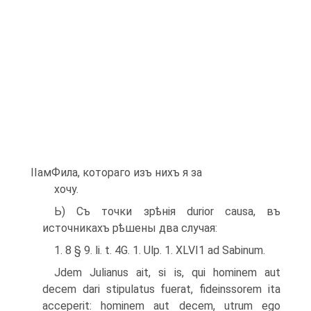
ІІамФила, котораго изъ нихъ я за­
хочу.
Ь) Съ точки зрѣнія durior causa, въ
источникахъ рѣшены два случая:
1. 8 § 9. li. t. 4G. 1. Ulp. 1. XLVI1 ad Sabinum.
Jdem Julianus ait, si is, qui hominem aut
decem dari stipulatus fuerat, fideinssorem ita
acceperit: hominem aut decem, utrum ego