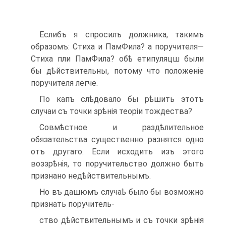
Еслибъ я спросилъ должника, такимъ
образомъ: Стиха и Пам­Фила? а поручителя—
Стиха пли ПамФила? обѣ етипуляцш были
бы дѣйствительны, потому что положе­ніе
поручителя легче.
По капъ слѣдовало бы рѣшить этотъ
случаи съ точки зрѣнія тео­ріи тождества?
Совмѣстное и раздѣлительное
обязательства существенно разнятся одно
отъ другаго. Если исходить изъ этого
воззрѣнія, то поручитель­ство должно быть
признано недѣйствительнымъ.
Но въ дашюмъ случаѣ было бы возможно
признать поручитель-
ство дѣйствительнымъ и съ точки зрѣнія