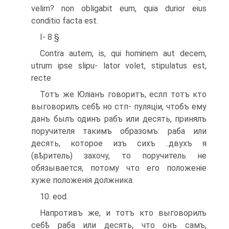
velim? non obligabit eum, quia du­rior eius
conditio facta est.
I- 8 §
Contra autem, is, qui homi­nem aut decem,
utrum ipse slipu- lator volet, stipulatus est,
recte
Тотъ же Юліанъ говоритъ, еслп тотъ кто
выговорилъ себѣ но стп- пуляціи, чтобъ ему
данъ былъ одинъ рабъ или десять, принялъ
поручителя такимъ образомъ: раба или
десять, которое изъ сихъ ..двухъ я
(вѣритель) захочу, то поручитель не
обязывается, потому что его по­ложеніе
хуже положенія должника.
10. eod.
Напротивъ же, и тотъ кто вы­говорилъ
себѣ раба или десять, что онъ самъ,