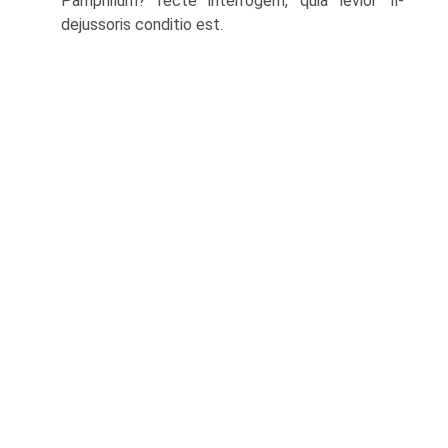
Pamphilum? recte interrogem, quia levior fi­
dejussoris conditio est.