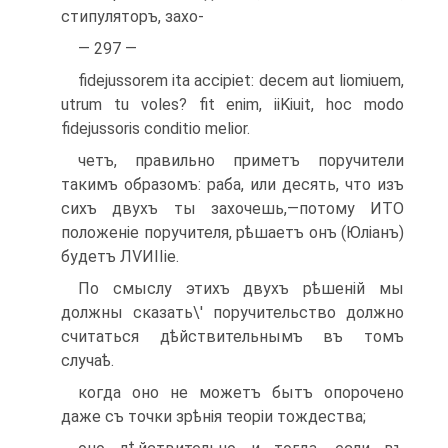
стипуляторъ, захо-
— 297 —
fidejussorem ita accipiet: decem aut liomiuem,
utrum tu voles? fit enim, iiKiuit, hoc modo
fidejussoris conditio melior.
четъ, правильно приметъ поручи­тели
такимъ образомъ: раба, или десять, что изъ
сихъ двухъ ты захо­чешь,—потому ИТО
положеніе по­ручителя, рѣшаетъ онъ (Юліанъ)
будетъ ЛѴИІІіе.
По смыслу этихъ двухъ рѣшеній мы
должны сказать\' поручительство должно
считаться дѣйствительнымъ въ томъ
случаѣ.
когда оно не можетъ бытъ опорочено
даже съ точки зрѣнія теоріи то­ждества;