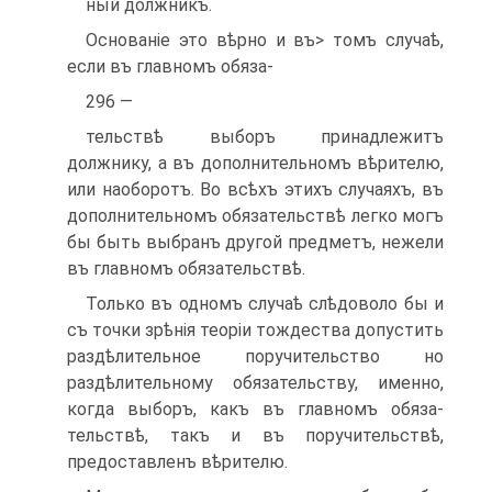
ный должникъ.
Основаніе это вѣрно и въ> томъ случаѣ,
если въ главномъ обяза-
296 —
тельствѣ выборъ принадлежитъ
должнику, а въ дополнительномъ вѣ­рителю,
или наоборотъ. Во всѣхъ этихъ случаяхъ, въ
дополнитель­номъ обязательствѣ легко могъ
бы быть выбранъ другой предметъ, нежели
въ главномъ обязательствѣ.
Только въ одномъ случаѣ слѣдоволо бы и
съ точки зрѣнія теоріи тождества допустить
раздѣлительное поручительство но
раздѣлитель­ному обязательству, именно,
когда выборъ, какъ въ главномъ обяза­
тельствѣ, такъ и въ поручительствѣ,
предоставленъ вѣрителю.