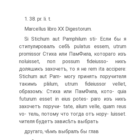
1. 38. pr. Ii. t.
Marcellus libro XX Digestorum.
Si Stichum aut Pamphilum sti- Если бы я
стипулировалъ себѣ pulatus essem, utrum
promissor Стиха или ПамФила, котораго изъ
noluisset, поп possum fideiusso- нихъ
доляшикъ захочетъ, то я не rem ita accipere:
Stichum aut Pam- могу принять поручителя
такимъ pliilum, utrum fideiussor vellet,
образомъ: Стиха или ПамФила, кото- quia
futurum esset in eius potes- paro изъ нихъ
захочетъ поручи- tate, alium velle, quam reus
vo- тель, потому что тогда отъ нору- luisset.
чителя будетъ зависѣть выбрать
другаго, чѣмъ выбралъ бы глав­