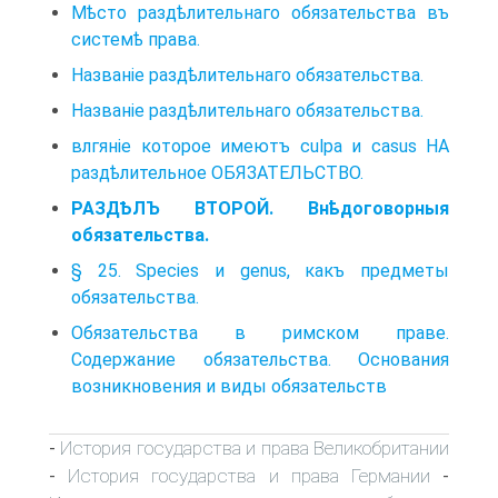
Мѣсто раздѣлительнаго обязательства въ
системѣ права.
Названіе раздѣлительнаго обязательства.
Названіе раздѣлительнаго обязательства.
влгяніе которое имеютъ culpa и casus НА
раздѣлительное ОБЯЗАТЕЛЬСТВО.
РАЗДѢЛЪ ВТОРОЙ. Внѣдоговорныя
обязательства.
§ 25. Species и genus, какъ предметы
обязательства.
Обязательства в римском праве.
Содержание обязательства. Основания
возникновения и виды обязательств
История государства и права Великобритании
-
История государства и права Германии
-
-