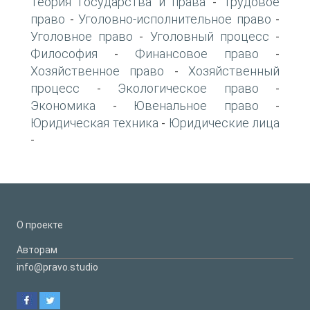
Теория государства и права
Трудовое
-
право
Уголовно-исполнительное право
-
-
Уголовное право
Уголовный процесс
-
-
Философия
Финансовое право
-
-
Хозяйственное право
Хозяйственный
-
процесс
Экологическое право
-
-
Экономика
Ювенальное право
-
-
Юридическая техника
Юридические лица
-
-
О проекте
Авторам
info@pravo.studio