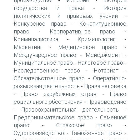
производство
История
История
-
-
государства и права
История
-
политических и правовых учений
-
Конкурсное право
Конституционное
-
право
Корпоративное право
-
-
Криминалистика
Криминология
-
-
Маркетинг
Медицинское право
-
-
Международное право
Менеджмент
-
-
Муниципальное право
Налоговое право
-
-
Наследственное право
Нотариат
-
-
Обязательственное право
Оперативно-
-
розыскная деятельность
Права человека
-
Право зарубежных стран
Право
-
-
социального обеспечения
Правоведение
-
Правоохранительная деятельность
-
-
Предпринимательское право
Семейное
-
право
Страховое право
-
-
Судопроизводство
Таможенное право
-
-