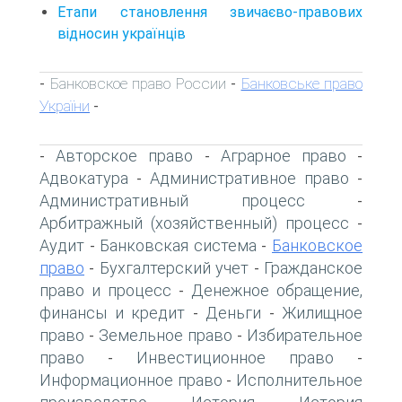
Етапи становлення звичаєво-правових
відносин українців
Банковское право России
Банковське право
-
-
України
-
Авторское право
Аграрное право
-
-
-
Адвокатура
Административное право
-
-
Административный процесс
-
Арбитражный (хозяйственный) процесс
-
Аудит
Банковская система
Банковское
-
-
право
Бухгалтерский учет
Гражданское
-
-
право и процесс
Денежное обращение,
-
финансы и кредит
Деньги
Жилищное
-
-
право
Земельное право
Избирательное
-
-
право
Инвестиционное право
-
-
Информационное право
Исполнительное
-