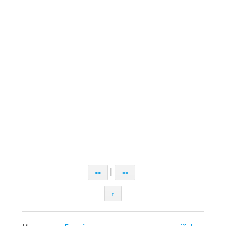
|
<<
>>
↑