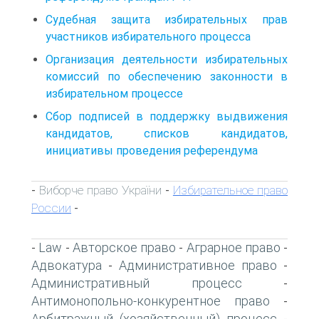
Судебная защита избирательных прав
участников избирательного процесса
Организация деятельности избирательных
комиссий по обеспечению законности в
избирательном процессе
Сбор подписей в поддержку выдвижения
кандидатов, списков кандидатов,
инициативы проведения референдума
Виборче право України
Избирательное право
-
-
России
-
Law
Авторское право
Аграрное право
-
-
-
-
Адвокатура
Административное право
-
-
Административный процесс
-
Антимонопольно-конкурентное право
-
Арбитражный (хозяйственный) процесс