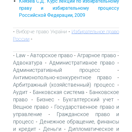
Князев С.Д.. Курс лекций по избирательному
праву и избирательному процессу
Российской Федерации, 2009
Виборче право України
Избирательное право
-
-
России
-
Law
Авторское право
Аграрное право
-
-
-
-
Адвокатура
Административное право
-
-
Административный процесс
-
Антимонопольно-конкурентное право
-
Арбитражный (хозяйственный) процесс
-
Аудит
Банковская система
Банковское
-
-
право
Бизнес
Бухгалтерский учет
-
-
-
Вещное право
Государственное право и
-
управление
Гражданское право и
-
процесс
Денежное обращение, финансы
-
и кредит
Деньги
Дипломатическое и
-
-