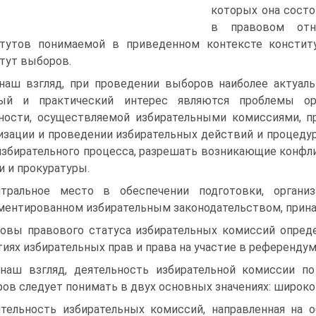
которых она состо
в правовом отн
тутов понимаемой в приведенном контексте конституц
тут выборов.
наш взгляд, при проведении выборов наиболее актуа
ный и практический интерес являются проблемы ор
ности, осуществляемой избирательными комиссиями, 
изации и проведении избирательных действий и процеду
избирательного процесса, разрешать возникающие конфли
и и прокуратуры.
тральное место в обеспечении подготовки, органи
ментированном избирательным законодательством, прин
овы правового статуса избирательных комиссий опред
тиях избирательных прав и права на участие в референду
наш взгляд, деятельность избирательной комиссии п
ов следует понимать в двух основных значениях: широко
тельность избирательных комиссий, направленная на 