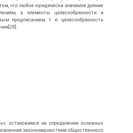
том, что любое юридически значимое деяние
лениям, а элементы целесообразности и
ым предписанием, т. е. целесообразность
ии[28].
ть», остановимся на определении основных
словленная закономерностями общественного