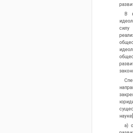
разви
В н
идеол
силу 
реали
общес
идео
общес
разви
закон
Спе
напра
закр
юрид
сущес
науке[
а) 
разви