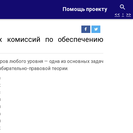
Помощь проекту
<<
↑
>>
ых комиссий по обеспечению
ров любого уровня — одна из основных задач
збирательно-правовой теории.
з
к
с
й
м
а
я
к