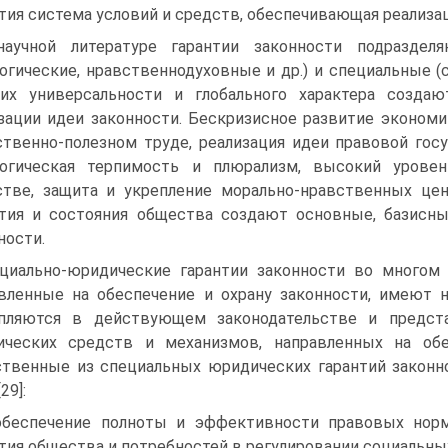
тия система условий и средств, обеспечивающая реализа
аучной литературе гарантии законности подраздел
огические, нравственнодуховные и др.) и специальные (
их универсальности и глобального характера созда
зации идеи законности. Бескризисное развитие экономи
твенно-полезном труде, реализация идеи правовой госу
логическая терпимость и плюрализм, высокий урове
тве, защита и укрепление морально-нравственных цен
тия и состояния общества создают основные, базисн
ности.
циально-юридические гарантии законности во многом
вленные на обеспечение и охрану законности, имеют 
епляются в действующем законодательстве и предст
ических средств и механизмов, направленных на обе
твенные из специальных юридических гарантий законн
29]:
обеспечение полноты и эффективности правовых норм
тия общества и потребностей в регулировании социальны