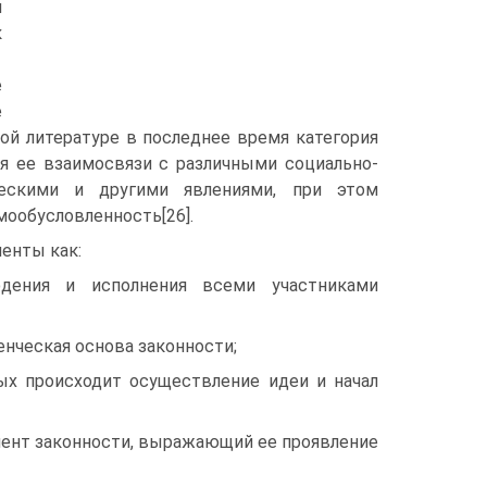
м
к
е
е
ой литературе в последнее время категория
ия ее взаимосвязи с различными социально-
ическими и другими явлениями, при этом
мообусловленность[26].
енты как:
дения и исполнения всеми участниками
нческая основа законности;
ых происходит осуществление идеи и начал
мент законности, выражающий ее проявление