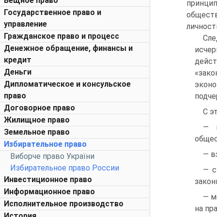
Вещное право
принци
Государственное право и
обществ
управление
личности
Гражданское право и процесс
Сл
Денежное обращение, финансы и
исчер
кредит
дейст
Деньги
«зако
Дипломатическое и консульское
экон
право
подче
Договорное право
С э
Жилищное право
— 
Земельное право
общес
Избирательное право
— в
Виборче право України
Избирательное право России
— с
Инвестиционное право
закон
Информационное право
— м
Исполнительное производство
на пр
История