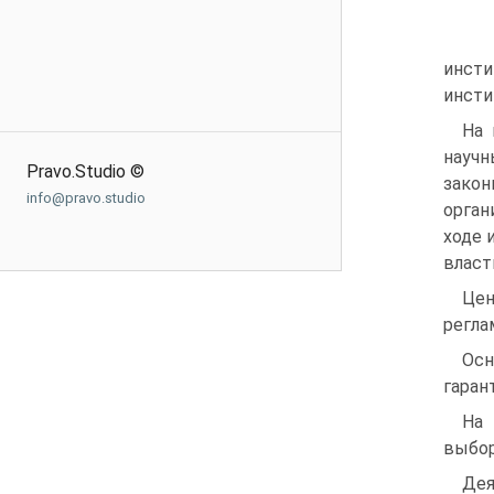
инсти
инсти
На 
науч
Pravo.Studio ©
закон
info@pravo.studio
орган
ходе 
власт
Цен
регла
Осн
гаран
На 
выбор
Дея