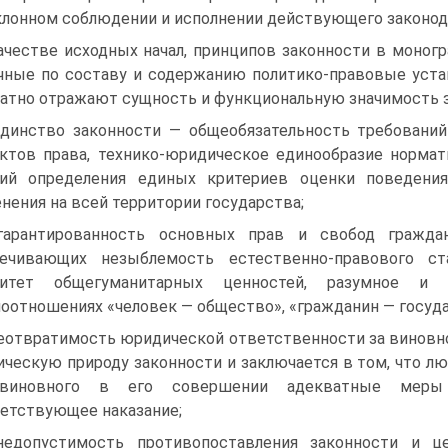
клонном соблюдении и исполнении действующего законод
ачестве исходных начал, принципов законности в моногр
чные по составу и содержанию политико-правовые устан
атно отражают сущность и функциональную значимость 
динство законности — общеобязательность требований
ктов права, технико-юридическое единообразие нормат
ций определения единых критериев оценки поведения
нения на всей территории государства;
арантированность основных прав и свобод граждан
печивающих незыблемость естественно-правового ст
ритет общегуманитарных ценностей, разумное и 
оотношениях «человек — общество», «гражданин — госуда
еотвратимость юридической ответственности за винов
ческую природу законности и заключается в том, что л
виновного в его совершении адекватные меры го
етствующее наказание;
едопустимость противопоставления законности и ц