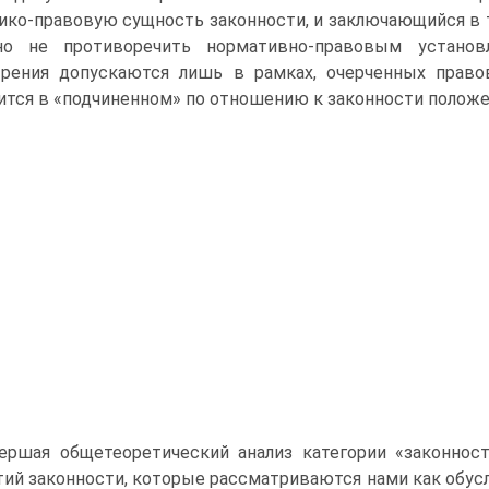
ико-правовую сущность законности, и заключающийся в 
но не противоречить нормативно-правовым установ
рения допускаются лишь в рамках, очерченных правов
ится в «подчиненном» по отношению к законности положен
ершая общетеоретический анализ категории «законнос
тий законности, которые рассматриваются нами как обу