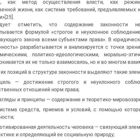
п, как метод осуществления власти, как режи
енной жизни, как система требований, предъявляемых 
»[25].
едует отметить, что содержание законности н
пывается формулой «строгое и неуклонное соблюдени
вующего закона всеми субъектами права». В юридическ
нность» разрабатывается и анализируется с точки зрен
омическими, политико-идеологическими, морально-эт
ркивается их не только взаимосвязь, но и во многом взаи
тих позиций в структуре законности выделяют такие элем
цель — достижение строгого и неуклонного соблю
твенных отношений норм права;
згляды и принципы — содержание и теоретико-мировоззре
истема средств, приемов и условий, с помощью котор
ности;
отивированная деятельность человека — связующий эле
актике и определяющий ее социальную природу;