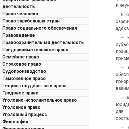
и неу
деятельность
Права человека
В к
Право зарубежных стран
разли
Право социального обеспечения
адекв
Правоведение
— е
Правоохранительная деятельность
субъе
Предпринимательское право
пози
Семейное право
приме
Страховое право
— г
Судопроизводство
обес
Таможенное право
прио
Теория государства и права
взаим
Трудовое право
— н
Уголовно-исполнительное право
юриди
Уголовное право
для 
Уголовный процесс
соотв
Философия
— н
Финансовое право