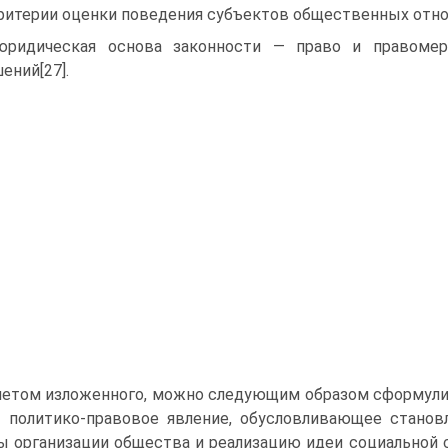
ритерии оценки поведения субъектов общественных отн
ридическая основа законности — право и правомер
ений[27].
четом изложенного, можно следующим образом сформули
 политико-правовое явление, обусловливающее станов
 организации общества и реализацию идеи социальной