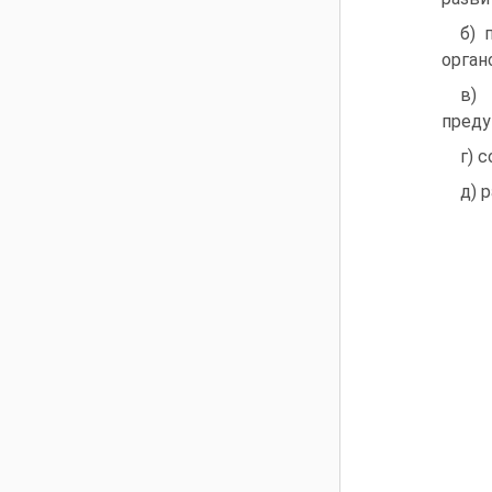
б) 
орган
в) 
преду
г) 
д) 