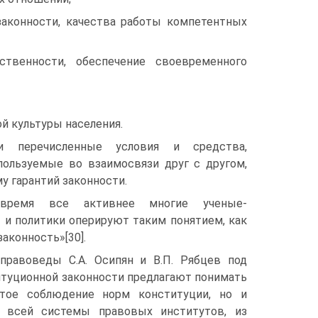
законности, качества работы компетентных
твенности, обеспечение своевременного
й культуры населения.
и перечисленные условия и средства,
пользуемые во взаимосвязи друг с другом,
у гарантий законности.
время все активнее многие ученые-
 и политики оперируют таким понятием, как
аконность»[30].
правоведы С.А. Осипян и В.П. Рябцев под
туционной законности предлагают понимать
остое соблюдение норм конституции, но и
е всей системы правовых институтов, из