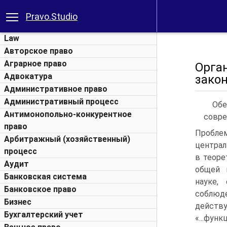
Pravo.Studio
Law
Авторское право
Аграрное право
Орга
Адвокатура
зако
Административное право
Административный процесс
Обе
Антимонопольно-конкурентное
совре
право
Пробле
Арбитражный (хозяйственный)
централ
процесс
в теоре
Аудит
общей 
Банковская система
науке,
Банковское право
соблю
Бизнес
дейст
Бухгалтерский учет
«...фу