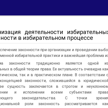
низация деятельности избирательн
нности в избирательном процессе
спечение законности при организации и проведении выбо
менной избирательной практики и важнейшая проблема и
ма законности традиционно является одной и
ьных в общей теории права. Ее актуальность очевидна ка
тическом, так и в практическом плане. В соответствии 
концепцией законности, сложившейся в юридическо
 ее сущность заключается в строгом и неуклонно
дении и исполнении всеми субъектами прав
вующего законодательства. С точки зрени
нкциональной роли законность рассматривается ка