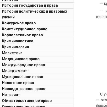
— к
История государства и права
— ю
История политических и правовых
отнош
учений
Конкурсное право
Конституционное право
Корпоративное право
Криминалистика
Криминология
Маркетинг
Медицинское право
Международное право
Менеджмент
Муниципальное право
Налоговое право
Наследственное право
С у
Нотариат
— это
Обязательственное право
формы
Оперативно-розыскная