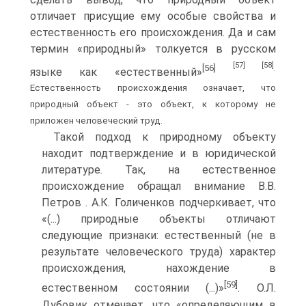
отличает присущие ему особые свойства и
естественность его происхождения. Да и сам
термин «природный» толкуется в русском
[57]
[58]
[56]
.
языке как «естественный»
Естественность происхождения означает, что
природный объект - это объект, к которому не
приложен человеческий труд.
Такой подход к природному объекту
находит подтверждение и в юридической
литературе. Так, на естественное
происхождение обращал внимание В.В.
Петров . А.К. Голиченков подчеркивает, что
«(...) природные объекты отличают
следующие признаки: естественный (не в
результате человеческого труда) характер
происхождения, нахождение в
[59]
естественном состоянии (...)»
. О.Л.
Дубовик отмечает, что «определяющим в