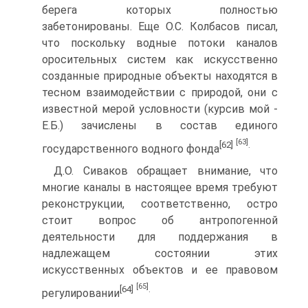
берега которых полностью
забетонированы. Еще О.С. Колбасов писал,
что поскольку водные потоки каналов
оросительных систем как искусственно
созданные природные объекты находятся в
тесном взаимодействии с природой, они с
известной мерой условности (курсив мой -
Е.Б.) зачислены в состав единого
[63]
[62]
.
государственного водного фонда
Д.О. Сиваков обращает внимание, что
многие каналы в настоящее время требуют
реконструкции, соответственно, остро
стоит вопрос об антропогенной
деятельности для поддержания в
надлежащем состоянии этих
искусственных объектов и ее правовом
[65]
[64]
.
регулировании