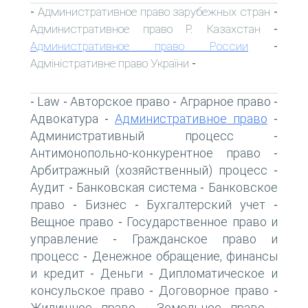
Административное право зарубежных стран
-
-
Административное право Р. Казахстан
-
Административное право России
-
Адміністративне право України
-
Law
Авторское право
Аграрное право
-
-
-
-
Адвокатура
Административное право
-
-
Административный процесс
-
Антимонопольно-конкурентное право
-
Арбитражный (хозяйственный) процесс
-
Аудит
Банковская система
Банковское
-
-
право
Бизнес
Бухгалтерский учет
-
-
-
Вещное право
Государственное право и
-
управление
Гражданское право и
-
процесс
Денежное обращение, финансы
-
и кредит
Деньги
Дипломатическое и
-
-
консульское право
Договорное право
-
-
Жилищное право
Земельное право