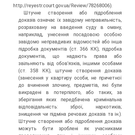
http://reyestr.court.gov.ua/Review/78268006).
Штучне створення або підроблення
доказів означає їх завідому неправильність,
розраховану на введення суду в оману,
наприклад, унесення посадовою особою
завідомо неправдивих відомостей або інша
підробка документів (ст. 366 КК); підробка
документів, що надають права або
звільняють від обов’язків, іншими особами
(ст. 358 КК); штучне створення доказів
(занесення у квартиру особи, не причетної
до вчинення злочину, предметів, які були
викрадені в потерпілого, або таких, за
зберігання яких передбачена кримінальна
відповідальність: зброї, наркотиків;
знищення чи підміна речових доказів та ін.).
Штучне створення або підроблення доказів
можуть бути зроблені як учасниками