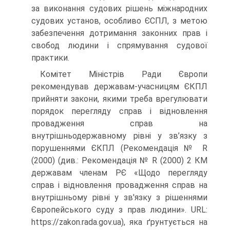
за виконання судових рішень міжнародних
судових установ, особливо ЄСПЛ, з метою
забезпечення дотримання законних прав і
свобод людини і спрямування судової
практики.
Комітет Міністрів Ради Європи
рекомендував державам-учасницям ЄКПЛ
прийняти закони, якими треба врегулювати
порядок перегляду справ і відновлення
провадження справ на
внутрішньодержавному рівні у зв’язку з
порушеннями ЄКПЛ (Рекомендація № R
(2000) (див.: Рекомендація № R (2000) 2 КМ
державам членам РЄ «Щодо перегляду
справ і відновлення провадження справ на
внутрішньому рівні у зв'язку з рішеннями
Європейського суду з прав людини». URL:
https://zakon.rada.gov.ua), яка ґрунтується на