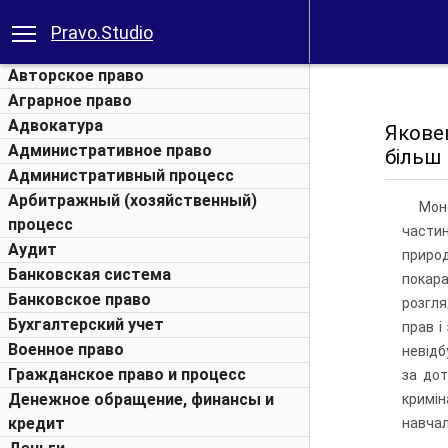
Pravo.Studio
Авторское право
Аграрное право
Адвокатура
Якове
Административное право
більш м
Административный процесс
Арбитражный (хозяйственный)
Мон
процесс
частин
Аудит
природ
Банковская система
покара
Банковское право
розгля
Бухгалтерский учет
прав і
Военное право
невідб
Гражданское право и процесс
за дот
Денежное обращение, финансы и
кримі
кредит
навчал