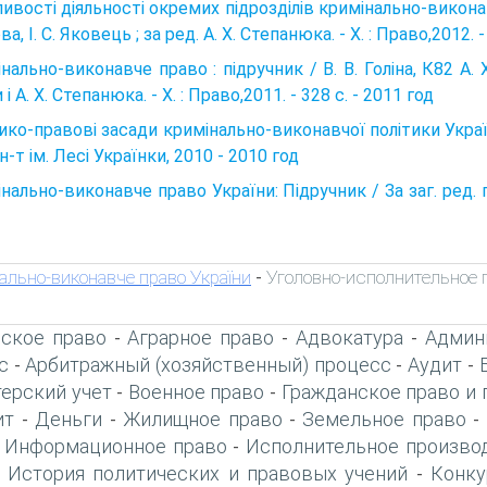
ивості діяльності окремих підрозділів кримінально-виконав­чо
а, І. С. Яковець ; за ред. А. X. Степанюка. - X. : Право,2012. -
нально-виконавче право : підручник / В. В. Голіна, К82 А. Х.
 і А. Х. Сте­панюка. - Х. : Право,2011. - 328 с. - 2011 год
ико-правові засади кримінально-виконавчої політики Україн
ун-т ім. Лесі Українки, 2010 - 2010 год
нально-виконавче право України: Підручник / За заг. ред. п
ально-виконавче право України
Уголовно-исполнительное 
-
ское право
Аграрное право
Адвокатура
Админ
-
-
-
с
Арбитражный (хозяйственный) процесс
Аудит
-
-
-
терский учет
Военное право
Гражданское право и 
-
-
ит
Деньги
Жилищное право
Земельное право
-
-
-
-
Информационное право
Исполнительное произво
-
-
История политических и правовых учений
Конку
-
-