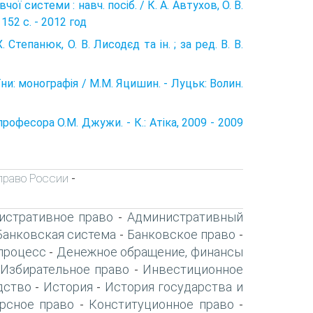
ї системи : навч. посіб. / К. А. Автухов, О. В.
 152 с. - 2012 год
 Степанюк, О. В. Лисодєд та ін. ; за ред. В. В.
и: монографія / М.М. Яцишин. - Луцьк: Волин.
рофесора О.М. Джужи. - К.: Атіка, 2009 - 2009
право России
-
истративное право
Административный
-
Банковская система
Банковское право
-
-
процесс
Денежное обращение, финансы
-
Избирательное право
Инвестиционное
-
дство
История
История государства и
-
-
рсное право
Конституционное право
-
-