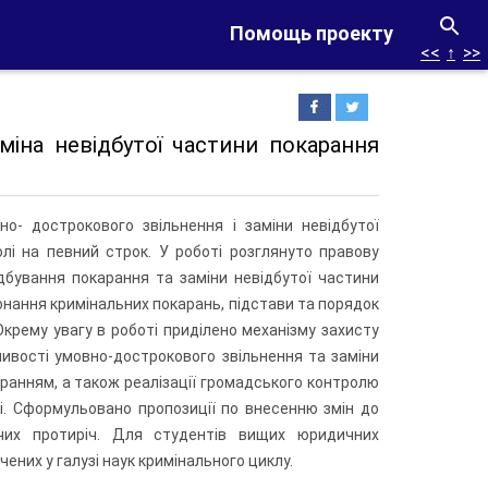
Помощь проекту
<<
↑
>>
міна невідбутої частини покарання
- дострокового звільнення і заміни невідбутої
лі на певний строк. У роботі розглянуто правову
ідбування покарання та заміни невідбутої частини
конання кримінальних покарань, підстави та порядок
Окрему увагу в роботі приділено механізму захисту
ливості умовно-дострокового звільнення та заміни
аранням, а також реалізації громадського контролю
і. Сформульовано пропозиції по внесенню змін до
чих протиріч. Для студентів вищих юридичних
чених у галузі наук кримінального циклу.