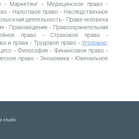
я
Маркетинг
Медицинское право
-
-
-
аво
Налоговое право
Наследственное
-
-
озыскная деятельность
Права человека
-
ия
Правоведение
Правоохранительная
-
-
ейное право
Страховое право
-
-
ва и права
Трудовое право
Уголовно-
-
-
цесс
Философия
Финансовое право
-
-
-
ческое право
Экономика
Ювенальное
-
-
o.studio