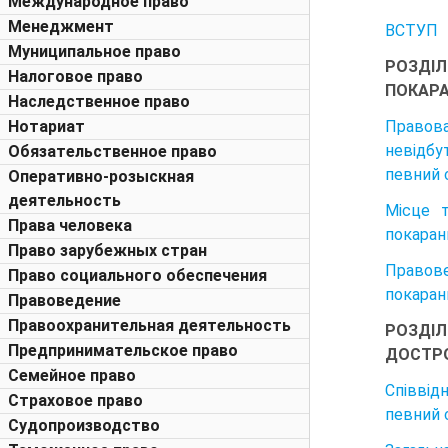
Международное право
Менеджмент
ВСТУП
Муниципальное право
РОЗДІЛ
Налоговое право
ПОКАРА
Наследственное право
Правова
Нотариат
невідбу
Обязательственное право
певний 
Оперативно-розыскная
деятельность
Місце т
Права человека
покаран
Право зарубежных стран
Правове
Право социального обеспечения
покаран
Правоведение
Правоохранительная деятельность
РОЗДІЛ
Предпринимательское право
ДОСТРО
Семейное право
Співвід
Страховое право
певний 
Судопроизводство