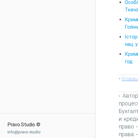
Особл
Ткачов
Кримі
Голіни
Істор
нац. 
Кримі
год
Кримін
-
Автор
-
процес
Бухгал
и кред
Pravo.Studio ©
право
info@pravo.studio
права