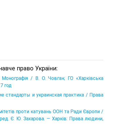
авче право України:
 Монографія / В. О. Човган; ГО «Харківська
17 год
кие стандарты и украинская практика / Права
омітетів проти катувань ООН та Ради Європи /
 ред. Є. Ю. Захаро­ва. — Харків: Права людини,