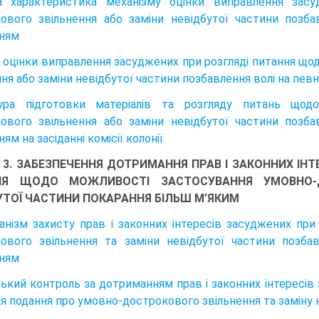
на характеристика механізму оцінки виправлення зас
ового звільнення або заміни невідбутої частини позб
ням
ї оцінки виправлення засуджених при розгляді питання щ
ння або заміни невідбутої частини позбавлення волі на пе
ура підготовки матеріалів та розгляду питань щод
ового звільнення або заміни невідбутої частини позб
ям на засіданні комісії колонії
 3. ЗАБЕЗПЕЧЕННЯ ДОТРИМАННЯ ПРАВ І ЗАКОННИХ ІН
НЯ ЩОДО МОЖЛИВОСТІ ЗАСТОСУВАННЯ УМОВНО-Д
УТОЇ ЧАСТИНИ ПОКАРАННЯ БІЛЬШ М’ЯКИМ
ханізм захисту прав і законних інтересів засуджених пр
ового звільнення та заміни невідбутої частини позба
ням
ький контроль за дотриманням прав і законних інтересів
я подання про умовно-дострокового звільнення та заміну 