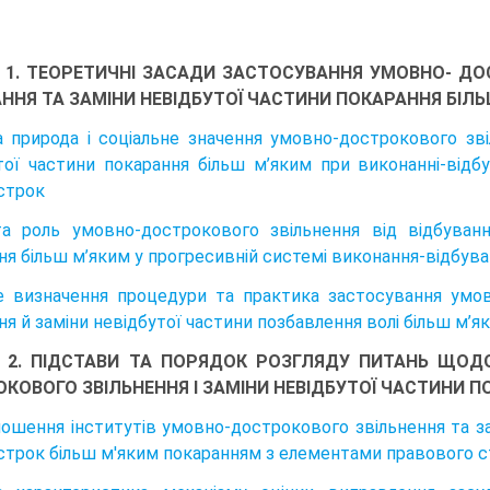
 1. ТЕОРЕТИЧНІ ЗАСАДИ ЗАСТОСУВАННЯ УМОВНО- ДО
ННЯ ТА ЗАМІНИ НЕВІДБУТОЇ ЧАСТИНИ ПОКАРАННЯ БІЛ
 природа і соціальне значення умовно-дострокового зві
тої частини покарання більш м’яким при виконанні-відбу
строк
а роль умовно-дострокового звільнення від відбуванн
ня більш м’яким у прогресивній системі виконання-відбува
 визначення процедури та практика застосування умов
ня й заміни невідбутої частини позбавлення волі більш м’я
 2. ПІДСТАВИ ТА ПОРЯДОК РОЗГЛЯДУ ПИТАНЬ ЩО
КОВОГО ЗВІЛЬНЕННЯ І ЗАМІНИ НЕВІДБУТОЇ ЧАСТИНИ П
ношення інститутів умовно-дострокового звільнення та за
строк більш м'яким покаранням з елементами правового 