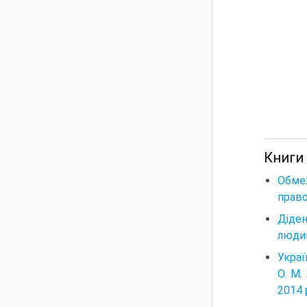
Книги
Обмеж
право
Діден
людин
Украї
О. М.
2014 