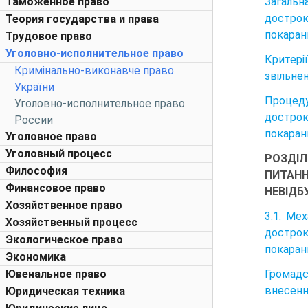
Загаль
Таможенное право
дострок
Теория государства и права
покаран
Трудовое право
Уголовно-исполнительное право
Критері
Кримінально-виконавче право
звільне
України
Процед
Уголовно-исполнительное право
дострок
России
покаранн
Уголовное право
Уголовный процесс
РОЗДІЛ
Философия
ПИТАН
Финансовое право
НЕВІДБ
Хозяйственное право
3.1. Ме
Хозяйственный процесс
дострок
Экологическое право
покаран
Экономика
Громадс
Ювенальное право
внесенн
Юридическая техника