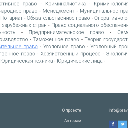
ативное право
Криминалистика
Криминологи
-
-
ародное право
Менеджмент
Муниципальное пр
-
-
Нотариат
Обязательственное право
Оперативно-р
-
-
-
 зарубежных стран
Право социального обеспечен
-
ьность
Предпринимательское право
Сем
-
-
оизводство
Таможенное право
Теория государст
-
-
ительное право
Уголовное право
Уголовный про
-
-
твенное право
Хозяйственный процесс
Экологи
-
-
Юридическая техника
Юридические лица
-
-
-
О проекте
info@prav
Авторам