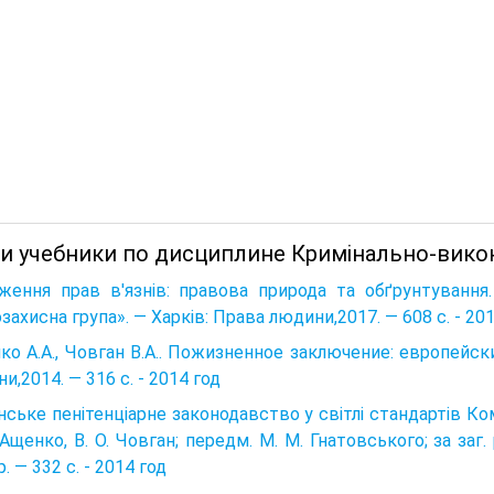
 и учебники по дисциплине Кримінально-викон
ення прав в'язнів: правова природа та обґрунтування.
захисна група». — Харків: Права людини,2017. — 608 с. - 20
ко А.А., Човган В.А.. Пожизненное заключение: европейс
и,2014. — 316 с. - 2014 год
нське пенітенціарне законодавство у світлі стандар­тів К
 Ащен­ко, В. О. Човган; передм. М. М. Гнатовського; за заг.
р. — 332 с. - 2014 год