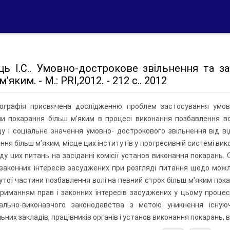
ць І.С.. Умовно-дострокове звільнення та за
’яким. - М.: PRI,2012. - 212 с.. 2012
ографія присвячена дослідженню проблем застосування умовно
и покарання більш м’яким в процесі виконання позбавлення во
у і соціальне значення умовно- дострокового звільнення від в
ння більш м’яким, місце цих інститутів у прогресивній системі ви
ду цих питань на засіданні комісії установ виконання покарань. 
 законних інтересів засуджених при розгляді питання щодо мож
утої частини позбавлення волі на певний строк більш м'яким пок
риманням прав і законних інтересів засуджених у цьому процес
нально-виконавчого законодавства з метою уникнення існую
ьних закладів, працівників органів і установ виконання покарань, в