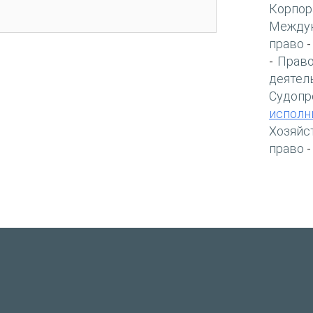
Корпор
Междун
право
Право
-
деятел
Судопр
исполн
Хозяйс
право