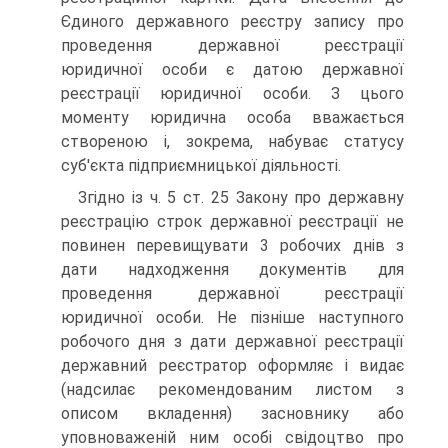
Єдиного державного реєстру за­пису про
проведення державної реєстрації
юридичної особи є датою державної
реєстрації юридичної особи. З цього
моменту юридична особа вважається
створеною і, зокрема, набуває статусу
суб'єкта підприємницької діяльності.
Згідно із ч. 5 ст. 25 Закону про державну
реєстрацію строк державної реєстрації не
повинен перевищувати 3 ро­бочих днів з
дати надходження документів для
проведення державної реєстрації
юридичної особи. Не пізніше наступ­ного
робочого дня з дати державної реєстрації
державний реєстратор оформляє і видає
(надсилає рекомендованим ли­стом з
описом вкладення) засновнику або
уповноваженій ним особі свідоцтво про