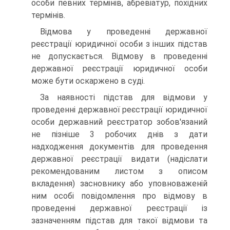
особи певних термінів, абре­віатур, похідних
термінів.
Відмова у проведенні державної
реєстрації юридичної особи з інших підстав
не допускається. Відмову в проведен­ні
державної реєстрації юридичної особи
може бути оскар­жено в суді.
За наявності підстав для відмови у
проведенні держав­ної реєстрації юридичної
особи державний реєстратор зо­бов'язаний
не пізніше 3 робочих днів з дати
надходження документів для проведення
державної реєстрації видати (надіслати
рекомендованим листом з описом
вкладення) за­сновнику або уповноваженій
ним особі повідомлення про відмову в
проведенні державної реєстрації із
зазначенням підстав для такої відмови та