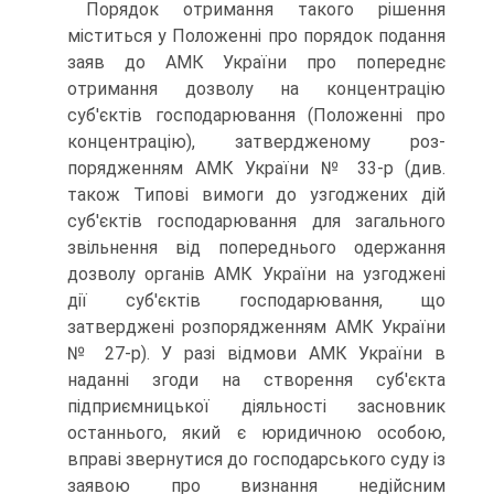
Порядок отримання такого рішення
міститься у Положен­ні про порядок подання
заяв до АМК України про попереднє
отримання дозволу на концентрацію
суб'єктів господарю­вання (Положенні про
концентрацію), затвердженому роз­
порядженням АМК України № 33-р (див.
також Типові ви­моги до узгоджених дій
суб'єктів господарювання для загального
звільнення від попереднього одержання
дозволу органів АМК України на узгоджені
дії суб'єктів господарю­вання, що
затверджені розпорядженням АМК України
№ 27-р). У разі відмови АМК України в
наданні згоди на створення суб'єкта
підприємницької діяльності засновник
останнього, який є юридичною особою,
вправі звернутися до господарського суду із
заявою про визнання недійсним