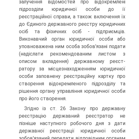
залучення відомостей про відокремлені
підрозділи юридичної особи до її
реєстраційної справи, а також включення їх
до Єдиного державного реєстру юридичних
осіб та фізичних осіб - підприємців.
Виконавчий орган юридичної особи або
уповноважена ним особа зобов'язані подати
(надіслати реко­мендованим листом з
описом вкладення) державному реєст­
ратору за місцезнаходженням юридичної
особи заповнену реєстраційну картку про
створення відокремленого підрозді­лу та
рішення органу управління юридичної особи
про його створення.
Згідно із ст. 26 Закону про державну
реєстрацію держа­вний реєстратор не
пізніше наступного робочого дня з дати
державної реєстрації юридичної особи
зобов'язаний переда­ти відповідним органам