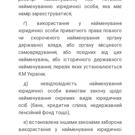
найменуванню юридичної особи, яка має
намір зареєструватися;
ґ) використання у найменуванні
юридичної особи прива­тного права повного
чи скороченого найменування органу
державної влади, або органу місцевого
самоврядування, або похідних від цих
найменувань, або історичного державного
найменування, перелік яких установлюється
КМ України;
д) невідповідність найменування
юридичної особи ви­могам закону щодо
найменування окремих видів юридич­них
осіб (банк, кредитна спілка, недержавний
пенсійний фонд тощо);
е) встановлена іншими законами заборона
використан­ня у найменуванні юридичної