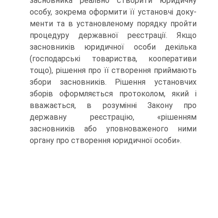
засновника реально ство­рити юридичну
особу, зокрема оформити її установчі доку­
менти та в установленому порядку пройти
процедуру дер­жавної реєстрації. Якщо
засновників юридичної особи декілька
(господарські товариства, кооперативи
тощо), рі­шення про її створення приймають
збори засновників. Рі­шення установчих
зборів оформляється протоколом, який і
вважається, в розумінні Закону про
державну реєстрацію, «рішенням
засновників або уповноваженого ними
органу про створення юридичної особи».