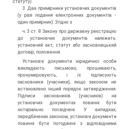
статуту).
3. Два примірники установчих документів
(у разі по­дання електронних документів -
один примірник). Згідно з
ч. 3 ст. 8 Закону про державну реєстрацію
до установчих документів належать:
установчий акт, статут або засновни­цький
договір, положення.
Установчі документи юридичної особи
викладають письмово, прошивають,
пронумеровують, і їх підписують
засновники (учасники), якщо законом не
встановлено інший порядок затвердження.
Підписи засновників (учасників) на
установчих документах повинні бути
нотаріально посвідче­ні. У випадках,
передбачених законом, установчі документи
повинні бути погоджені з відповідними