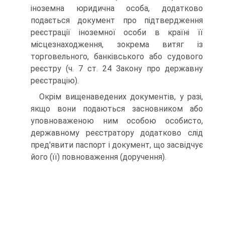
іноземна юридична особа, додат­ково
подається документ про підтвердження
реєстрації іно­земної особи в країні її
місцезнаходження, зокрема витяг із
торговельного, банківського або судового
реєстру (ч. 7 ст. 24 Закону про державну
реєстрацію).
Окрім вищенаведених документів, у разі,
якщо вони по­даються засновником або
уповноваженою ним особою осо­бисто,
державному реєстратору додатково слід
пред'явити паспорт і документ, що засвідчує
його (її) повноваження (доручення).