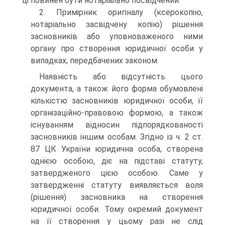
ці повинен бути нотаріально посвідчений.
2. Примірник оригіналу (ксерокопію,
нотаріально засві­дчену копію) рішення
засновників або уповноваженого ни­ми
органу про створення юридичної особи у
випадках, пе­редбачених законом.
Наявність або відсутність цього
документа, а також його форма обумовлені
кількістю засновників юридичної особи, її
організаційно-правовою формою, а також
існуванням від­носин підпорядкованості
засновників іншим особам. Згідно із ч. 2 ст.
87 ЦК України юридична особа, створена
однією особою, діє на підставі статуту,
затвердженого цією особою. Саме у
затвердженні статуту виявляється воля
(рішення) засновника на створення
юридичної особи. Тому окремий документ
на її створення у цьому разі не слід