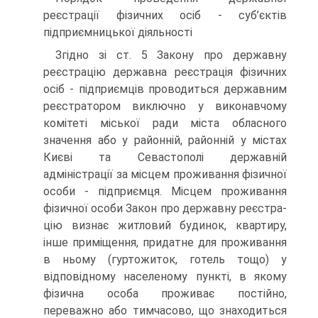
реєстрації фізич­них осіб - суб’єктів
підприємницької діяльності
Згідно зі ст. 5 Закону про державну
реєстрацію держав­на реєстрація фізичних
осіб - підприємців проводиться дер­жавним
реєстратором виключно у виконавчому
комітеті місь­кої ради міста обласного
значення або у районній, районній у містах
Києві та Севастополі державній
адміністрації за місцем проживання фізичної
особи - підприємця. Місцем проживання
фізичної особи Закон про державну реєстра­
цію визнає житловий будинок, квартиру,
інше приміщення, придатне для проживання
в ньому (гуртожиток, готель тощо) у
відповідному населеному пункті, в якому
фізична особа проживає постійно,
переважно або тимчасово, що знахо­диться