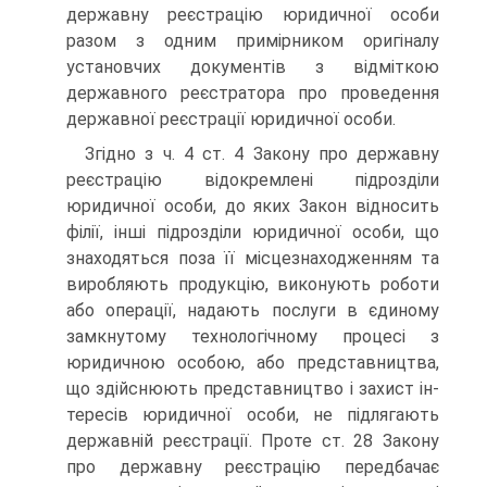
державну реєстрацію юридичної особи
разом з одним примірником оригіналу
установчих до­кументів з відміткою
державного реєстратора про прове­дення
державної реєстрації юридичної особи.
Згідно з ч. 4 ст. 4 Закону про державну
реєстрацію відо­кремлені підрозділи
юридичної особи, до яких Закон відно­сить
філії, інші підрозділи юридичної особи, що
знаходяться поза її місцезнаходженням та
виробляють продукцію, вико­нують роботи
або операції, надають послуги в єдиному
замк­нутому технологічному процесі з
юридичною особою, або представництва,
що здійснюють представництво і захист ін­
тересів юридичної особи, не підлягають
державній реєстра­ції. Проте ст. 28 Закону
про державну реєстрацію передбачає