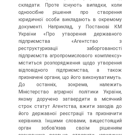
складати. Про­те існують випадки, коли
одноосібне рішення про створення
юридичної особи викладають в окремому
документі. Напри­клад, у Постанові КМ
України «Про утворення державного
підприємства «Агентство з
реструктуризації заборгованості
підприємств агропромислового комплексу»
міститься розпо­рядження щодо утворення
відповідного підприємства, а та­кож
призначені органи, що його виконуватимуть.
До остан­ніх, зокрема, належить
Міністерство аграрної політики України,
якому доручено затвердити в місячний
строк ста­тут Агентства, вжити заходів до
його державної реєстрації та призначити
керівника. Іншими словами, вищестоящий
орган зобов'язав своїм рішенням