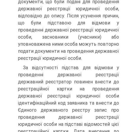
документи, що були подані для проведення
державної реєстрації юридичної особи,
відпові­дно до опису. Після усунення причин,
що були підставою для відмови у
проведенні державної реєстрації юридичної
особи, засновники (учасники) або
уповноважена ними особа можуть повторно
подати документи на проведення держав­ної
реєстрації юридичної особи.
За відсутності підстав для відмови у
проведенні державної реєстрації
державний реєстратор повинен внести до
реєстра­ційної картки на проведення
державної реєстрації юридичної особи
ідентифікаційний код заявника та внести до
Єдиного державного реєстру запис про
проведення державної реєст­рації
юридичної особи на підставі відомостей цієї
реєстрацій­ної картки. Дата внесення до