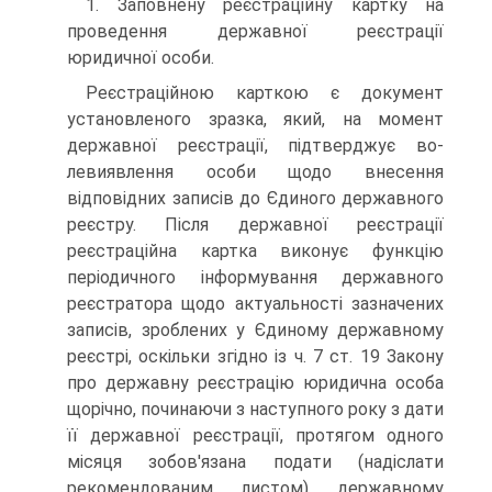
1. Заповнену реєстраційну картку на
проведення дер­жавної реєстрації
юридичної особи.
Реєстраційною карткою є документ
установленого зраз­ка, який, на момент
державної реєстрації, підтверджує во­
левиявлення особи щодо внесення
відповідних записів до Єдиного державного
реєстру. Після державної реєстрації
реєстраційна картка виконує функцію
періодичного інфор­мування державного
реєстратора щодо актуальності зазна­чених
записів, зроблених у Єдиному державному
реєстрі, оскільки згідно із ч. 7 ст. 19 Закону
про державну реєстра­цію юридична особа
щорічно, починаючи з наступного року з дати
її державної реєстрації, протягом одного
місяця зо­бов'язана подати (надіслати
рекомендованим листом) держа­вному