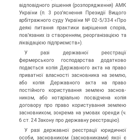
відповідного рішення (розпорядження) АМК
України (п. 3 роз'яснення Президії Вищого
арбітражного суду України № 02-5/334 «Про
деякі питання практики вирішення спо­рів,
пов'язаних із створенням, реорганізацією та
ліквідацією підприємств»).
У разі державної реєстрації
фермерського господарства додатково
подається копія Державного акта на право
при­ватної власності засновника на землю,
або копія Державно­го акта на право
постійного користування землею заснов­
ником, або нотаріально посвідчена копія
договору про право користування землею
засновником, зокрема на умо­вах оренди (ч.
6 ст. 24 Закону про державну реєстрацію).
У разі державної реєстрації юридичної
особи, засновни­ком (засновниками) якої є