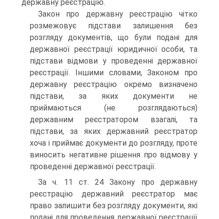
державну реєстрацію.
Закон про державну реєстрацію чітко
розмежовує під­стави залишення без
розгляду документів, що були подані для
державної реєстрації юридичної особи, та
підстави від­мови у проведенні державної
реєстрації. Іншими словами, Законом про
державну реєстрацію окремо визначено
під­стави, за яких документи не
приймаються (не розглядаються)
державним реєстратором взагалі, та
підстави, за яких дер­жавний реєстратор
хоча і приймає документи до розгляду, проте
виносить негативне рішення про відмову у
проведен­ні державної реєстрації.
За ч. 11 ст. 24 Закону про державну
реєстрацію держа­вний реєстратор має
право залишити без розгляду докумен­ти, які
подані для проведення державної реєстрації