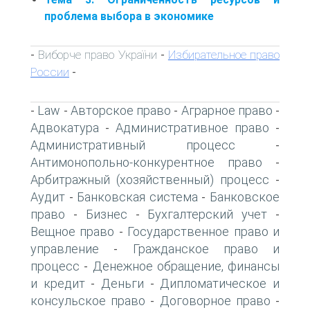
проблема выбора в экономике
Виборче право України
Избирательное право
-
-
России
-
Law
Авторское право
Аграрное право
-
-
-
-
Адвокатура
Административное право
-
-
Административный процесс
-
Антимонопольно-конкурентное право
-
Арбитражный (хозяйственный) процесс
-
Аудит
Банковская система
Банковское
-
-
право
Бизнес
Бухгалтерский учет
-
-
-
Вещное право
Государственное право и
-
управление
Гражданское право и
-
процесс
Денежное обращение, финансы
-
и кредит
Деньги
Дипломатическое и
-
-
консульское право
Договорное право
-
-