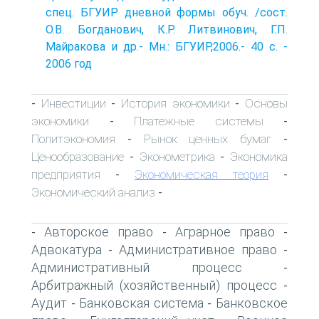
спец. БГУИР дневной формы обуч. /сост.
О.В. Богданович, К.Р. Литвинович, Г.П.
Майракова и др.- Мн.: БГУИР,2006.- 40 с. -
2006 год
Инвестиции
История экономики
Основы
-
-
-
экономики
Платежные системы
-
-
Политэкономия
Рынок ценных бумаг
-
-
Ценообразование
Эконометрика
Экономика
-
-
предприятия
Экономическая теория
-
-
Экономический анализ
-
Авторское право
Аграрное право
-
-
-
Адвокатура
Административное право
-
-
Административный процесс
-
Арбитражный (хозяйственный) процесс
-
Аудит
Банковская система
Банковское
-
-