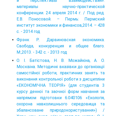
и перспективы взаимодействия»:
материалы научно-практической
конференции. 24 апреля 2014 г. / Под ред.
Е.В. Поносовой. – Пермь: Пермский
институт экономики и финансов,2014. – 428
с. - 2014 год
Фрэнк Р.. Дарвиновская экономика.
Свобода, конкуренция и общее благо.
М:,2013. - 342 с. - 2013 год
О. І. Батістова, Н. В. Можайкіна, А. О.
Москвіна. Методичні вказівки до організації
самостійної роботи, практичних занять та
виконання контрольної роботи з дисципліни
«ЕКОНОМІЧНА ТЕОРІЯ» (для студентів 3
курсу денної та заочної форм навчання за
напрямом підготовки 6.040106 «Екологія,
охорона навколишнього середовища та
збалансоване природокористування») /