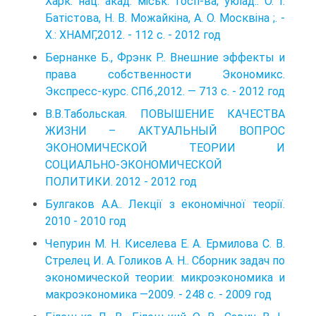
Харк. нац. акад. міськ. госп-ва; уклад.: О. І.
Батістова, Н. В. Можайкіна, А. О. Москвіна ;. -
Х.: ХНАМГ,2012. - 112 с. - 2012 год
Бернанке Б., Фрэнк Р.. Внешние эффекты и
права собственности Экономикс.
Экспресс-курс. СПб.,2012. — 713 с. - 2012 год
В.В.Табольская. ПОВЫШЕНИЕ КАЧЕСТВА
ЖИЗНИ – АКТУАЛЬНЫЙ ВОПРОС
ЭКОНОМИЧЕСКОЙ ТЕОРИИ И
СОЦИАЛЬНО-ЭКОНОМИЧЕСКОЙ
ПОЛИТИКИ. 2012 - 2012 год
Булгаков А.А.. Лекції з економічної теорії.
2010 - 2010 год
Чепурин М. Н. Киселева Е. А. Ермилова С. В.
Стрелец И. А. Голиков А. Н.. Сборник задач по
экономической теории: микроэкономика и
макроэкономика —2009. - 248 с. - 2009 год