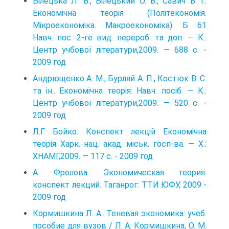
Білецька Л. В., Білецький О. В., Савич В. І..
Економічна теорія (Політекономія.
Мікроекономіка. Макроекономіка). Б 61
Навч. пос. 2-ге вид. перероб. та доп. — К.:
Центр учбової літератури,2009. — 688 с. -
2009 год
Андрющенко А. М., Бурляй А. П., Костюк В. С.
та ін.. Економічна теорія: Навч. посіб. — К.:
Центр учбової літератури,2009. — 520 с. -
2009 год
Л.Г. Бойко. Конспект лекцій Економічна
теорія Харк. нац. акад. міськ. госп-ва. — Х.:
ХНАМГ,2009. — 117 с. - 2009 год
А. Фролова. Экономическая теория:
конспект лекций. Таганрог: ТТИ ЮФУ, 2009 -
2009 год
Кормишкина Л. А.. Теневая экономика: учеб.
пособие для вузов / Л. А. Кормишкина, О. М.