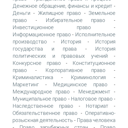
Денежное обращение, финансы и кредит
-
Деньги
Жилищное право
Земельное
-
-
право
Избирательное право
-
-
Инвестиционное право
-
Информационное право
Исполнительное
-
производство
История
История
-
-
государства и права
История
-
политических и правовых учений
-
Конкурсное право
Конституционное
-
право
Корпоративное право
-
-
Криминалистика
Криминология
-
-
Маркетинг
Медицинское право
-
-
Международное право
Менеджмент
-
-
Муниципальное право
Налоговое право
-
-
Наследственное право
Нотариат
-
-
Обязательственное право
Оперативно-
-
розыскная деятельность
Права человека
-
Право зарубежных стран
Право
-
-