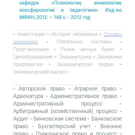
кафедра «Психологии, акмеологии,
ноосферологии и педагогики». Изд-во
МФИН, 2012. – 168 с. - 2012 год
Инвестиции
История экономики
Основы
-
-
-
экономики
Платежные системы
-
-
Политэкономия
Рынок ценных бумаг
-
-
Ценообразование
Эконометрика
Экономика
-
-
предприятия
Экономическая теория
-
-
Экономический анализ
-
Авторское право
Аграрное право
-
-
-
Адвокатура
Административное право
-
-
Административный процесс
-
Арбитражный (хозяйственный) процесс
-
Аудит
Банковская система
Банковское
-
-
право
Бухгалтерский учет
Военное
-
-
право
Гражданское право и процесс
-
-