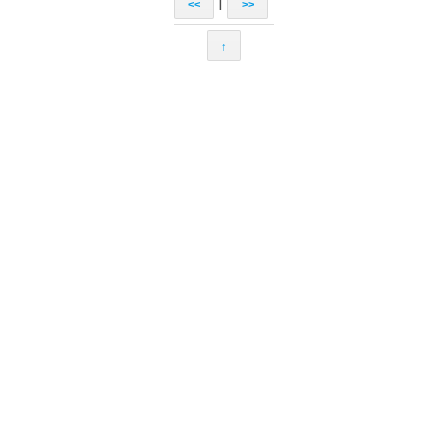
|
<<
>>
↑