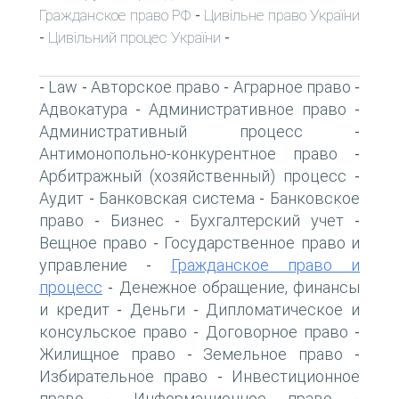
Гражданское право РФ
Цивільне право України
-
Цивільний процес України
-
-
Law
Авторское право
Аграрное право
-
-
-
-
Адвокатура
Административное право
-
-
Административный процесс
-
Антимонопольно-конкурентное право
-
Арбитражный (хозяйственный) процесс
-
Аудит
Банковская система
Банковское
-
-
право
Бизнес
Бухгалтерский учет
-
-
-
Вещное право
Государственное право и
-
управление
Гражданское право и
-
процесс
Денежное обращение, финансы
-
и кредит
Деньги
Дипломатическое и
-
-
консульское право
Договорное право
-
-
Жилищное право
Земельное право
-
-
Избирательное право
Инвестиционное
-
право
Информационное право