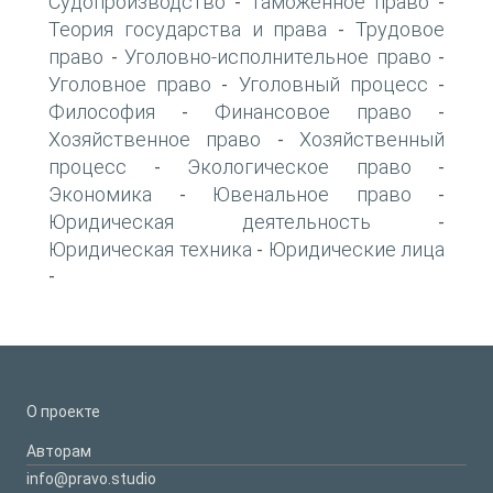
Судопроизводство
Таможенное право
-
-
Теория государства и права
Трудовое
-
право
Уголовно-исполнительное право
-
-
Уголовное право
Уголовный процесс
-
-
Философия
Финансовое право
-
-
Хозяйственное право
Хозяйственный
-
процесс
Экологическое право
-
-
Экономика
Ювенальное право
-
-
Юридическая деятельность
-
Юридическая техника
Юридические лица
-
-
О проекте
Авторам
info@pravo.studio