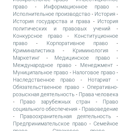
право
Информационное право
-
-
Исполнительное производство
История
-
-
История государства и права
История
-
политических и правовых учений
-
Конкурсное право
Конституционное
-
право
Корпоративное право
-
-
Криминалистика
Криминология
-
-
Маркетинг
Медицинское право
-
-
Международное право
Менеджмент
-
-
Муниципальное право
Налоговое право
-
-
Наследственное право
Нотариат
-
-
Обязательственное право
Оперативно-
-
розыскная деятельность
Права человека
-
Право зарубежных стран
Право
-
-
социального обеспечения
Правоведение
-
Правоохранительная деятельность
-
-
Предпринимательское право
Семейное
-
право
Страховое право