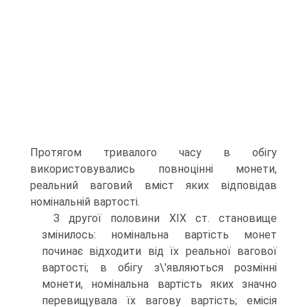
Протягом тривалого часу в обігу
використовувались повноцінні монети,
реальний ваговий вміст яких відповідав
номінальній вартості.
З другої половини XIX ст. становище
змінилось: номінальна вартість монет
починає відходити від їх реальної вагової
вартості; в обігу з\'являються розмінні
монети, номінальна вартість яких значно
перевищувала їх вагову вартість; емісія