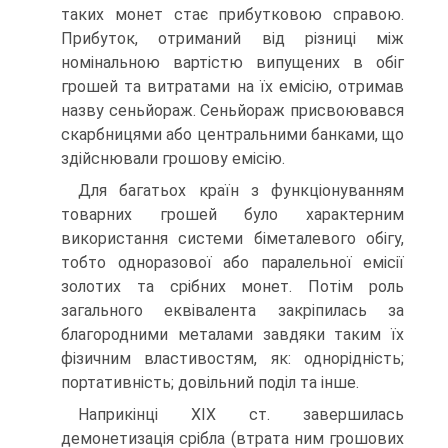
таких монет стає прибутковою справою.
Прибуток, отриманий від різниці між
номінальною вартістю випущених в обіг
грошей та витратами на їх емісію, отримав
назву сеньйораж. Сеньйораж присвоювався
скарбницями або центральними банками, що
здійснювали грошову емісію.
Для багатьох країн з функціонуванням
товарних грошей було характерним
використання системи біметалевого обігу,
тобто одноразової або паралельної емісії
золотих та срібних монет. Потім роль
загального еквівалента закріпилась за
благородними металами завдяки таким їх
фізичним властивостям, як: однорідність;
портативність; довільний поділ та інше.
Наприкінці XIX ст. завершилась
демонетизація срібла (втрата ним грошових