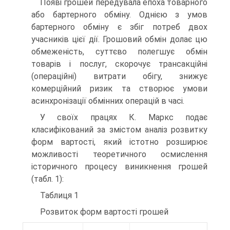
Появі грошей передувала епоха товарного
або бартерного обміну. Однією з умов
бартерного обміну є збіг потреб двох
учасників цієї дії. Грошовий обмін долає цю
обмеженість, суттєво полегшує обмін
товарів і послуг, скорочує трансакційні
(операційні) витрати обігу, знижує
комерційний ризик та створює умови
асинхронізації обмінних операцій в часі.
У своїх працях К. Маркс подає
класифікований за змістом аналіз розвитку
форм вартості, який істотно розширює
можливості теоретичного осмислення
історичного процесу виникнення грошей
(табл. 1):
Таблиця 1
Розвиток форм вартості грошей