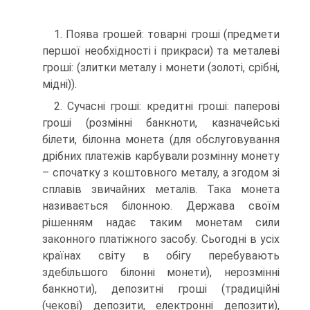
1. Поява грошей: товарні гроші (предмети
першої необхідності і прикраси) та металеві
гроші: (злитки металу і монети (золоті, срібні,
мідні)).
2. Сучасні гроші: кредитні гроші: паперові
гроші (розмінні банкноти, казначейські
білети, білонна монета (для обслуговування
дрібних платежів карбували розмінну монету
– спочатку з коштовного металу, а згодом зі
сплавів звичайних металів. Така монета
називається білонною. Держава своїм
рішенням надає таким монетам сили
законного платіжного засобу. Сьогодні в усіх
країнах світу в обігу перебувають
здебільшого білонні монети), нерозмінні
банкноти), депозитні гроші (традиційні
(чекові) депозити, електронні депозити),