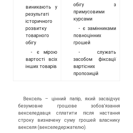
обігу з
виникають у
примусовими
результаті
курсами
історичного
розвитку
- є замінниками
товарного
повноцінних
обігу
грошей
- є мірою
- служать
вартості всіх
засобом фіксації
інших товарів
вартісних
пропозицій
Вексель – цінний папір, який засвідчує
безумовне грошове зобов’язання
векселедавця сплатити після настання
строку визначену суму грошей власнику
векселя (векселедержателю).