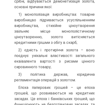
срібні, відбувається демонетизація золота,
основні причини якої:
1) монополізація виробництва: товарне
виробницво підривається усуспільненням
виробництва, стихійне ціноутворення
звільняє місце монополістичному
ціноутворенню, золото витісняється
кредитними грішми з обігу в скарб;
2) єдність і протиріччя золота – воно
поєднує унікальні властивості загального
еквівалента вартості з рисами цінного
сировинного товару;
3) політика держав, юридична
регламентація операцій з золотом.
Епоха паперових грошей – це епоха
грошей, що розвиваються на кредитних
засадах. Це епоха і банківських грошей, що
функціонують на безготівкових засадах, та