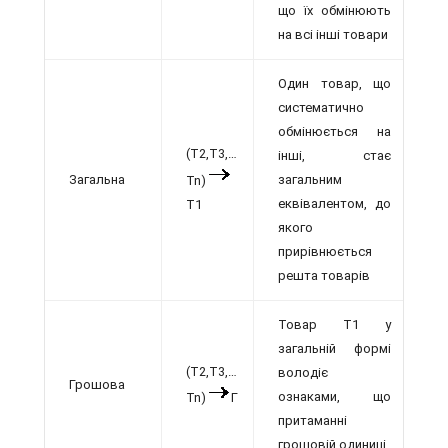
що їх обмінюють
на всі інші товари
Один товар, що
систематично
обмінюється на
(T2,T3,…
інші, стає
Загальна
загальним
Tn)
еквівалентом, до
T1
якого
прирівнюється
решта товарів
Товар Т1 у
загальній формі
(T2,T3,…
володіє
Грошова
ознаками, що
Tn)
Г
притаманні
грошовій одиниці