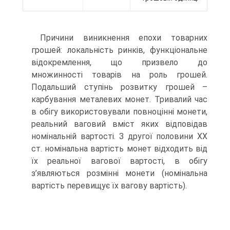
Причини виникнення епохи товарних
грошей: локальність ринків, функціональне
відокремлення, що призвело до
множинності товарів на роль грошей.
Подальший ступінь розвитку грошей –
карбування металевих монет. Тривалий час
в обігу використовували повноцінні монети,
реальний ваговий вміст яких відповідав
номінальній вартості. З другої половини XX
ст. номінальна вартість монет відходить від
їх реальної вагової вартості, в обігу
з’являються розмінні монети (номінальна
вартість перевищує їх вагову вартість).