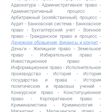
Адвокатура
Административное право
-
-
Административный процесс
-
Арбитражный (хозяйственный) процесс
-
Аудит
Банковская система
Банковское
-
-
право
Бухгалтерский учет
Военное
-
-
право
Гражданское право и процесс
-
-
Денежное обращение, финансы и кредит
-
Деньги
Жилищное право
Земельное
-
-
право
Избирательное право
-
-
Инвестиционное право
-
Информационное право
Исполнительное
-
производство
История
История
-
-
государства и права
История
-
политических и правовых учений
-
Конкурсное право
Конституционное
-
право
Корпоративное право
-
-
Криминалистика
Криминология
-
-
Маркетинг
Медицинское право
-
-