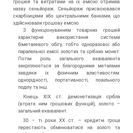
грошей та витратами на їх емісію отримав
назву сеньйораж. Сеньйораж присвоювався
скарбницями або центральними банками, що
здійснювали грошову емісію.
З функціонуванням товарних грошей
характерне використання системи
біметалевого обігу, тобто одноразової або
паралельної емісії золотих та срібних монет.
Потім роль загального еквівалента
закріплюється за благородними металами
завдяки їх фізичним властивостям:
однорідності, портативності, повільного
поділу та інш.
Кінець XIX ст.: демонетизація срібла
(втрата ним грошових функцій), золото –
загальний еквівалент.
30 – ті роки XX ст. – кредитні гроші
перестають обмінюватися на золоті та