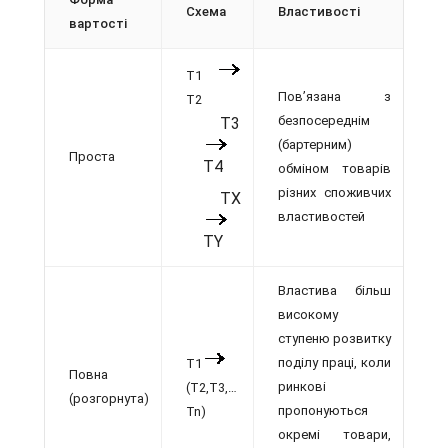
Схема
Властивості
вартості
Т1
Пов’язана з
Т2
безпосереднім
Т3
(бартерним)
Проста
Т4
обміном товарів
різних споживчих
ТX
властивостей
TY
Властива більш
високому
ступеню розвитку
поділу праці, коли
T1
Повна
ринкові
(T2,T3,…
(розгорнута)
пропонуються
Tn)
окремі товари,