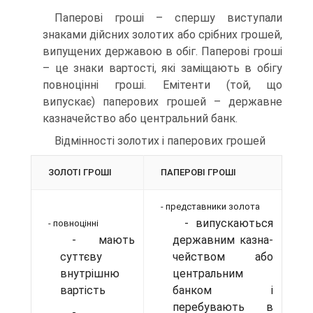
Паперові гроші – спершу виступали
знаками дійсних золотих або срібних грошей,
випущених державою в обіг. Паперові гроші
– це знаки вартості, які заміщають в обігу
повноцінні гроші. Емітенти (той, що
випускає) паперових грошей – державне
казначейство або центральний банк.
Відмінності золотих і паперових грошей
ЗОЛОТІ ГРОШІ
ПАПЕРОВІ ГРОШІ
- представники золота
- випускаються
- повноцінні
- мають
державним казна-
суттєву
чейством або
внутрішню
центральним
вартість
банком і
перебувають в
-