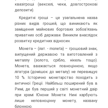
квазігроші (векселі, чеки, довгострокові
депозити).
Кредитні гроші – це узагальнена назва
різних видів грошей, що виникають як
заміщення майнових боргових зобов’язань
приватних осіб держави. Виникли внаслідок
розвитку кредитних відносин.
Монета – (лат. - moneta) – грошовий знак,
випущений державою та виготовлений з
металлу (золото, срібло, нікель тощо).
Монета, вважається повноцінною, якщо
лігатура (домішок до металу) не перевищує
10 %. Історично монетарство походить з
античної Греції. Найбільш поширений був в
Римі, де був перший у світі монетний двір
при храмі Юнони Монети. Нині карбують
лише неповноцінну монету, названу
білонною.