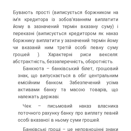
Бувають прості (виписується боржником на
ім’я кредитора із зобов’язанням виплатити
йому в зазначений термін вказану суму) і
переказні (виписується кредитором як наказ
боржнику виплатити у зазначений термін йому
чи вказаній ним третій особі певну суму
грошей ). Характерні риси векселя:
абстрактність, беззаперечність, оборотність.
Банкнота – банківський білет, грошовий
знак, що випускається в обіг центральним
емісійним банком. Забезпечений усіма
активами банку та масою товарів, що
належать державі.
Чек – письмовий наказ власника
поточного рахунку банку про виплату певній
особі вказаної в ньому суми грошей.
Банківські гроші – це неповноцінні знаки