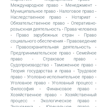
Международное право
Менеджмент
-
-
Муниципальное право
Налоговое право
-
-
Наследственное право
Нотариат
-
-
Обязательственное право
Оперативно-
-
розыскная деятельность
Права человека
-
Право зарубежных стран
Право
-
-
социального обеспечения
Правоведение
-
Правоохранительная деятельность
-
-
Предпринимательское право
Семейное
-
право
Страховое право
-
-
Судопроизводство
Таможенное право
-
-
Теория государства и права
Трудовое
-
право
Уголовно-исполнительное право
-
-
Уголовное право
Уголовный процесс
-
-
Философия
Финансовое право
-
-
Хозяйственное право
Хозяйственный
-
процесс
Экологическое право
-
-
Экономика
Ювенальное право
-
-